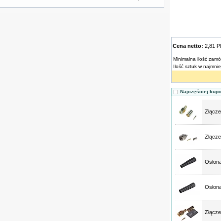
Cena netto:
2,81 
Minimalna ilość zamó
Ilość sztuk w najmni
Najczęściej kup
Złącz
Złącze
Osłon
Osłon
Złącz