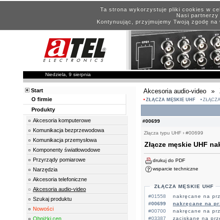
Ta strona wykorzystuje pliki cookies w c
Nasi partnerzy 
Kontynuując, przyjmujemy Twoją zgodę na 
Niedziela, 9 sierpnia
Start
Akcesoria audio-video
»
O firmie
ZŁĄCZA MĘSKIE UHF
ZŁĄCZA
Produkty
Akcesoria komputerowe
#00699
Komunikacja bezprzewodowa
Złącza typu UHF
›
#00699
Komunikacja przemysłowa
Złącze męskie UHF na
Komponenty światłowodowe
Przyrządy pomiarowe
drukuj do PDF
wsparcie techniczne
Narzędzia
Akcesoria telefoniczne
ZŁĄCZA MĘSKIE UHF
Akcesoria audio-video
#01558
nakręcane na pr
Szukaj produktu
#00699
nakręcane na p
Nowości
#00700
nakręcane na p
Obniżki cen
#03387
zaciskane na pr