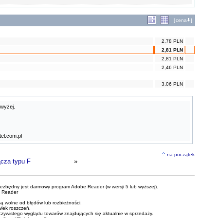
[
cena
]
2,78 PLN
2,81 PLN
2,81 PLN
2,46 PLN
3,06 PLN
owyżej.
el.com.pl
na początek
ącza typu F
»
iezbędny jest darmowy program Adobe Reader (w wersji 5 lub wyższej).
 Reader
ą wolne od błędów lub rozbieżności.
wiek roszczeń.
czywistego wyglądu towarów znajdujących się aktualnie w sprzedaży.