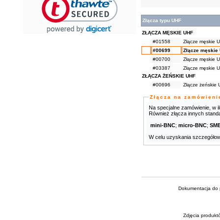
Złącza typu UHF
ZŁĄCZA MĘSKIE UHF
#01558
Złącze męskie 
#00699
Złącze męskie
#00700
Złącze męskie 
#03387
Złącze męskie 
ZŁĄCZA ŻEŃSKIE UHF
#00696
Złącze żeńskie
Złącza na zamówieni
Na specjalne zamówienie, w i
Również złącza innych standar
mini-BNC
;
micro-BNC
;
SM
W celu uzyskania szczegółowe
Dokumentacja do p
Zdjęcia produkt