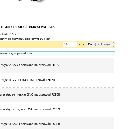
PLN
Jednostka:
szt
Stawka VAT:
23%
wienia: 10 x szt
ejszym opakowaniu zbiorczym: 10 x szt
x szt
owane z tym produktem
e męskie SMA zaciskane na przewód H155
 męskie N zaciskane na przewód H155
a na złącze męskie BNC na przewód RG58
a na złącze męskie BNC na przewód RG59
e męskie SMA zaciskane na przewód RG58