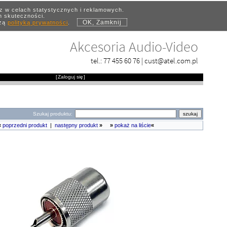
az w celach statystycznych i reklamowych.
ch skuteczności.
OK, Zamknij
szą
polityką prywatności
.
Akcesoria Audio-Video
tel.:
77 455 60 76
|
cust@atel.com.pl
[
Zaloguj się
]
Szukaj produktu:
«
poprzedni produkt
|
następny produkt
»
»
pokaż na liście
«