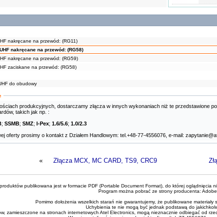
UHF nakręcane na przewód: (RG11)
 UHF nakręcane na przewód: (RG58)
UHF nakręcane na przewód: (RG59)
UHF zaciskane na przewód: (RG58)
 UHF do obudowy
e
lościach produkcyjnych, dostarczamy złącza w innych wykonaniach niż te przedstawione p
dów, takich jak np. :
B
;
SSMB
;
SMZ
;
I-Pex
;
1.6/5.6
;
1.0/2.3
j oferty prosimy o kontakt z Działem Handlowym: tel.+48-77-4556076, e-mail: zapytanie@at
«
Złącza MCX, MC CARD, TS9, CRC9
Zł
roduktów publikowana jest w formacie PDF (Portable Document Format), do której oglądnięcia n
Program można pobrać ze strony producenta:
Adobe
Pomimo dołożenia wszelkich starań nie gwarantujemy, że publikowane materiały s
Uchybienia te nie mogą być jednak podstawą do jakichkol
ów, zamieszczone na stronach internetowych Atel Electronics, mogą nieznacznie odbiegać od rze