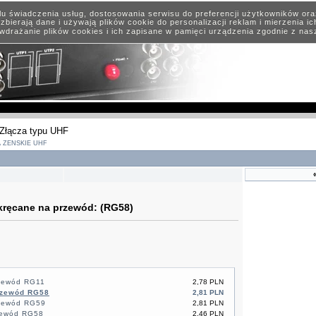
elu świadczenia usług, dostosowania serwisu do preferencji użytkowników or
zbierają dane i używają plików cookie do personalizacji reklam i mierzenia i
wdrażanie plików cookies i ich zapisane w pamięci urządzenia zgodnie z na
Złącza typu UHF
 ŻEŃSKIE UHF
kręcane na przewód: (RG58)
zewód RG11
2,78 PLN
rzewód RG58
2,81 PLN
rzewód RG59
2,81 PLN
zewód RG58
2,46 PLN