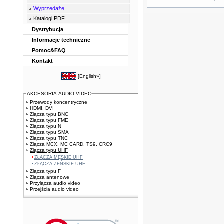
Wyprzedaże
Katalogi PDF
Dystrybucja
Informacje techniczne
Pomoc&FAQ
Kontakt
[
English»
]
AKCESORIA AUDIO-VIDEO
Przewody koncentryczne
HDMI, DVI
Złącza typu BNC
Złącza typu FME
Złącza typu N
Złącza typu SMA
Złącza typu TNC
Złącza MCX, MC CARD, TS9, CRC9
Złącza typu UHF
ZŁĄCZA MĘSKIE UHF
ZŁĄCZA ŻEŃSKIE UHF
Złącza typu F
Złącza antenowe
Przyłącza audio video
Przejścia audio video