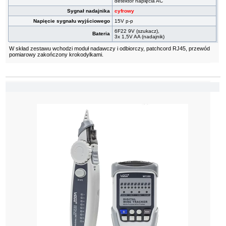
detektor napięcia AC
Sygnał nadajnika
cyfrowy
Napięcie sygnału wyjściowego
15V p-p
6F22 9V (szukacz),
Bateria
3x 1,5V AA (nadajnik)
W skład zestawu wchodzi moduł nadawczy i odbiorczy, patchcord RJ45, przewód
pomiarowy zakończony krokodylkami.