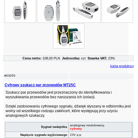
Cena netto:
108,00 PLN
Jednostka:
szt
Stawka VAT:
23%
karta produktu»
#03055
Cyfrowy szukacz par przewodów WT25C
Szukacz par przewodów jest przeznaczony do identyfikowania i
wyszukiwania przewodów bez naruszania ich izolacji.
Dzięki zastosowaniu cyfrowego sygnału, dźwięk słyszany w odbiorniku jest
wolny od wszelkiego rodzaju zakłóceń, które występują przy użyciu
analogowych szukaczy.
analogowy modulowany,
Sygnał nadajnika
cyfrowy
Napięcie sygnału wyjściowego
23V p-p