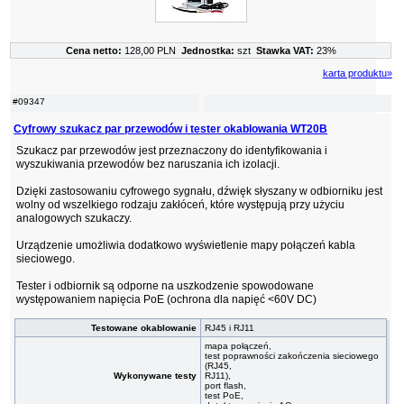
Cena netto:
128,00 PLN
Jednostka:
szt
Stawka VAT:
23%
karta produktu»
#09347
Cyfrowy szukacz par przewodów i tester okablowania WT20B
Szukacz par przewodów jest przeznaczony do identyfikowania i
wyszukiwania przewodów bez naruszania ich izolacji.
Dzięki zastosowaniu cyfrowego sygnału, dźwięk słyszany w odbiorniku jest
wolny od wszelkiego rodzaju zakłóceń, które występują przy użyciu
analogowych szukaczy.
Urządzenie umożliwia dodatkowo wyświetlenie mapy połączeń kabla
sieciowego.
Tester i odbiornik są odporne na uszkodzenie spowodowane
występowaniem napięcia PoE (ochrona dla napięć <60V DC)
Testowane okablowanie
RJ45 i RJ11
mapa połączeń,
test poprawności zakończenia sieciowego
(RJ45,
Wykonywane testy
RJ11),
port flash,
test PoE,