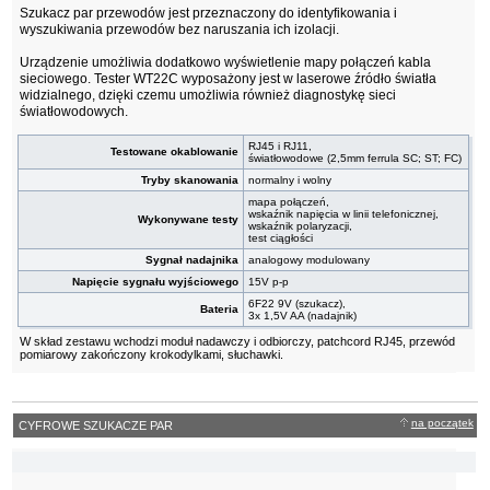
Szukacz par przewodów jest przeznaczony do identyfikowania i
wyszukiwania przewodów bez naruszania ich izolacji.
Urządzenie umożliwia dodatkowo wyświetlenie mapy połączeń kabla
sieciowego. Tester WT22C wyposażony jest w laserowe źródło światła
widzialnego, dzięki czemu umożliwia również diagnostykę sieci
światłowodowych.
RJ45 i RJ11,
Testowane okablowanie
światłowodowe (2,5mm ferrula SC; ST; FC)
Tryby skanowania
normalny i wolny
mapa połączeń,
wskaźnik napięcia w linii telefonicznej,
Wykonywane testy
wskaźnik polaryzacji,
test ciągłości
Sygnał nadajnika
analogowy modulowany
Napięcie sygnału wyjściowego
15V p-p
6F22 9V (szukacz),
Bateria
3x 1,5V AA (nadajnik)
W skład zestawu wchodzi moduł nadawczy i odbiorczy, patchcord RJ45, przewód
pomiarowy zakończony krokodylkami, słuchawki.
na początek
CYFROWE SZUKACZE PAR