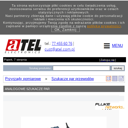
Ta strona wykorzystuje pliki cookies w celu świadczenia usług,
dostosowania serwisu do preferencji użytkowników oraz w celach
statystycznych i reklamowych.
Nasi partnerzy zbierają dane i używają plików cookie do personalizacji
reklam i mierzenia ich skuteczności.
Kontynuując, przyjmujemy Twoją zgodę na wdrażanie plików cookies i ich
zapisane w pamięci urządzenia zgodnie z naszą
polityką prywatności
.
OK, Zamknij
tel.:
77 455 60 76
|
MENU
cust@atel.com.pl
Piątek, 7 sierpnia
[
Zaloguj się
]
Szukaj produktu:
Przyrządy pomiarowe
»
Szukacze par przewodów
ANALOGOWE SZUKACZE PAR