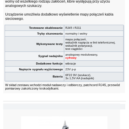
wolny od wszelkiego rodzaju zakłóceń, które występują przy użyciu
analogowych szukaczy.
Urządzenie umożliwia dodatkowo wyświetlenie mapy połączeń kabla
sieciowego.
Testowane okablowanie
RJ45 i RJ11
Tryby skanowania
normalny i wolny
mapa połączeń,
wskaźnik napięcia w linii telefonicznej,
Wykonywane testy
wskaźnik polaryzacji,
test ciągłości
analogowy modulowany,
Sygnał nadajnika
cyfrowy
Dodatkowe funkcje
wibracje
Napięcie sygnału wyjściowego
23V p-p
6F22 9V (szukacz),
Bateria
3x 1,5V AA (nadajnik)
W skład zestawu wchodzi moduł nadawczy i odbiorczy, patchcord RJ45, przewód
pomiarowy zakończony krokodylkami.