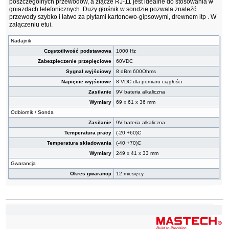
poszczególnych przewodów, a złącze RJ-11 jest idealne do stosowania w
gniazdach telefonicznych. Duży głośnik w sondzie pozwala znaleźć
przewody szybko i łatwo za płytami kartonowo-gipsowymi, drewnem itp . W
załączeniu etui.
Nadajnik
Częstotliwość podstawowa
1000 Hz
Zabezpieczenie przepięciowe
60VDC
Sygnał wyjściowy
8 dBm 600Ohms
Napięcie wyjściowe
8 VDC dla pomiaru ciągłości
Zasilanie
9V bateria alkaliczna
Wymiary
69 x 61 x 36 mm
Odbiornik / Sonda
Zasilanie
9V bateria alkaliczna
Temperatura pracy
(-20 +60)C
Temperatura składowania
(-40 +70)C
Wymiary
249 x 41 x 33 mm
Gwarancja
Okres gwarancji
12 miesięcy