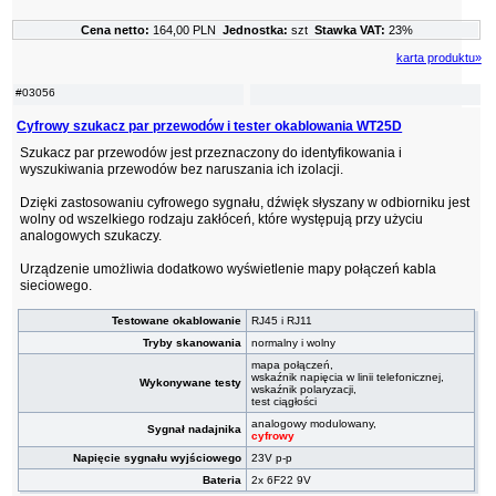
Cena netto:
164,00 PLN
Jednostka:
szt
Stawka VAT:
23%
karta produktu»
#03056
Cyfrowy szukacz par przewodów i tester okablowania WT25D
Szukacz par przewodów jest przeznaczony do identyfikowania i
wyszukiwania przewodów bez naruszania ich izolacji.
Dzięki zastosowaniu cyfrowego sygnału, dźwięk słyszany w odbiorniku jest
wolny od wszelkiego rodzaju zakłóceń, które występują przy użyciu
analogowych szukaczy.
Urządzenie umożliwia dodatkowo wyświetlenie mapy połączeń kabla
sieciowego.
Testowane okablowanie
RJ45 i RJ11
Tryby skanowania
normalny i wolny
mapa połączeń,
wskaźnik napięcia w linii telefonicznej,
Wykonywane testy
wskaźnik polaryzacji,
test ciągłości
analogowy modulowany,
Sygnał nadajnika
cyfrowy
Napięcie sygnału wyjściowego
23V p-p
Bateria
2x 6F22 9V