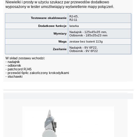
Niewielki i prosty w użyciu szukacz par przewodów dodatkowo
wyposażony w tester umożliwiający wyświetlenie mapy połączeń.
RJ-45,
Testowane okablowanie
RJ-11
Dodatkowe funkcje
latarka
Nadajnik - 125x45x35 mm,
Wymiary
Odbiornik - 185x35x23 mm
Waga
zestaw bez baterii 113g
Nadajnik - 9V 6F22,
Zasilanie
Odbiornik - 9V 6F22
W skład zestawu wchodzi:
- nadajnik
- odbiornik
- patchcord RJ45
- przewód 6p4c zakończony krokodylkami
- słuchawki