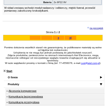
Bateria
2x 6F22 9V
W skład zestawu wchodzi moduł nadawczy i odbiorczy, miękki futerał, przewód
pomiarowy zakończony krokodylkami.
na początek
Strona
1
z
2
»
»|
Pomimo dołożenia wszelkich starań nie gwarantujemy, że publikowane materiały są wolne
od błędów lub rozbieżności.
Uchybienia te nie mogą być jednak podstawą do jakichkolwiek roszczeń.
Zdjęcia produktów, zamieszczone na stronach internetowych Atel Electronics, mogą
nieznacznie odbiegać od rzeczywistego wyglądu towarów znajdujących się aktualnie w
sprzedaży.
W razie wątpliwości prosimy o kontakt z firmą (tel. 77-4556076, e-mail
cust@atel.com.pl
).
Start
O firmie
Produkty
Akcesoria komputerowe
Komunikacja bezprzewodowa
Komunikacja przemysłowa