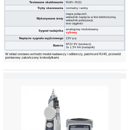
Testowane okablowanie
RJ45 i RJ11
Tryby skanowania
normalny i wolny
mapa połączeń,
wskaźnik napięcia w linii telefonicznej,
Wykonywane testy
wskaźnik polaryzacji,
test ciągłości
analogowy modulowany,
Sygnał nadajnika
cyfrowy
Napięcie sygnału wyjściowego
23V p-p
6F22 9V (szukacz),
Bateria
3x 1,5V AA (nadajnik)
W skład zestawu wchodzi moduł nadawczy i odbiorczy, patchcord RJ45, przewód
pomiarowy zakończony krokodylkami.