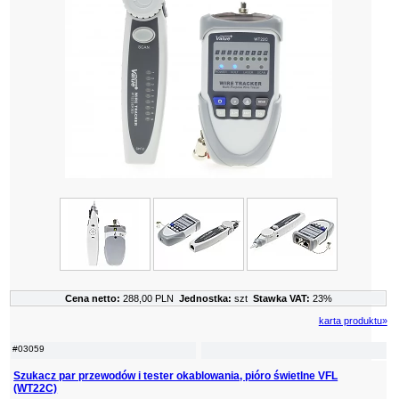
Cena netto:
288,00 PLN
Jednostka:
szt
Stawka VAT:
23%
karta produktu»
#03059
Szukacz par przewodów i tester okablowania, pióro świetlne VFL
(WT22C)