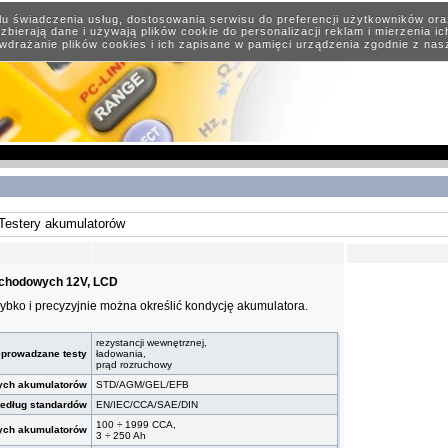
elu świadczenia usług, dostosowania serwisu do preferencji użytkowników or
zbierają dane i używają plików cookie do personalizacji reklam i mierzenia i
wdrażanie plików cookies i ich zapisane w pamięci urządzenia zgodnie z na
Testery akumulatorów
ochodowych 12V, LCD
zybko i precyzyjnie można określić kondycję akumulatora.
rezystancji wewnętrznej,
eprowadzane testy
ładowania,
prąd rozruchowy
ych akumulatorów
STD/AGM/GEL/EFB
według standardów
EN/IEC/CCA/SAE/DIN
100 ÷ 1999 CCA,
ych akumulatorów
3 ÷ 250 Ah