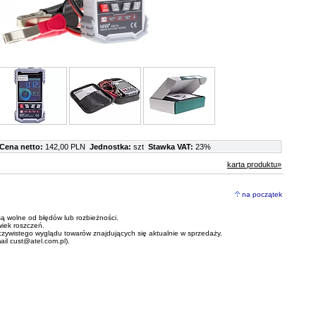
Cena netto:
142,00 PLN
Jednostka:
szt
Stawka VAT:
23%
karta produktu»
na początek
ą wolne od błędów lub rozbieżności.
wiek roszczeń.
czywistego wyglądu towarów znajdujących się aktualnie w sprzedaży.
mail
cust@atel.com.pl
).