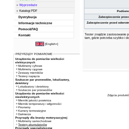
Wyprzedaże
Katalogi PDF
Podświe
Dystrybucja
Zabezpieczenie prze
Zabezpieczenie przed odwrot
Informacje techniczne
Pomoc&FAQ
Tester znajdzie zastosowanie
Kontakt
tam, gdzie potrzeba szybko i d
[
English»
]
PRZYRZĄDY POMIAROWE
Urządzenia do pomiarów wielkości
elektrycznych
Multimetry cyfrowe
Multimetry cęgowe
Zestawy mierników
Testery napięcia
Szukacze par przewodów, lokalizatory,
detektory
Lokalizatory i detektory
Szukacze par przewodów
Urządzenia do pomiarów wielkości
Zdjęcia produkt
nieelektrycznych
Mierniki jakości powietrza
Mierniki temperatury i wilgotności
Pirometry
Kamery termowizyjne
Dalmierze
Przyrządy dla branży motoryzacyjnej
Multimetry samochodowe
Testery akumulatorów
Przyrządy specjalistyczne