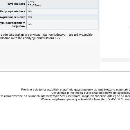
LCD,
Wyświetlacz
55x57mm
tlany wyświetlacz
tak
ciwprzeciążeniowe
tak
nym podłączeniem
tak
biegunów
 przede wszystkim w serwisach samochodowych, ale też wszędzie
okładnie określić kondycję akumulatora 12V.
Pomimo dołożenia wszelkich starań nie gwarantujemy, że publikowane materiały s
Uchybienia te nie mogą być jednak podstawą do jakichkol
ów, zamieszczone na stronach internetowych Atel Electronics, mogą nieznacznie odbiegać od rze
W razie wątpliwości prosimy o kontakt z firmą (tel. 77-4556076, e-