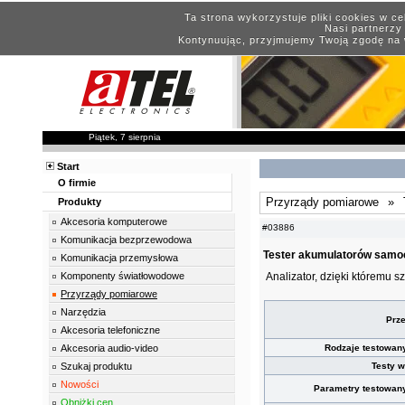
Ta strona wykorzystuje pliki cookies w c
Nasi partnerzy 
Kontynuując, przyjmujemy Twoją zgodę na 
Piątek, 7 sierpnia
Start
O firmie
Przyrządy pomiarowe
»
Produkty
Akcesoria komputerowe
#03886
Komunikacja bezprzewodowa
Tester akumulatorów sam
Komunikacja przemysłowa
Komponenty światłowodowe
Analizator, dzięki któremu s
Przyrządy pomiarowe
Narzędzia
Prz
Akcesoria telefoniczne
Akcesoria audio-video
Rodzaje testowan
Szukaj produktu
Testy 
Nowości
Parametry testowan
Obniżki cen