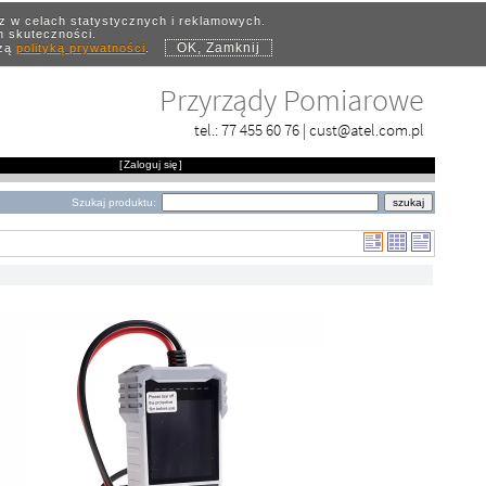
az w celach statystycznych i reklamowych.
ch skuteczności.
OK, Zamknij
szą
polityką prywatności
.
Przyrządy Pomiarowe
tel.:
77 455 60 76
|
cust@atel.com.pl
[
Zaloguj się
]
Szukaj produktu: