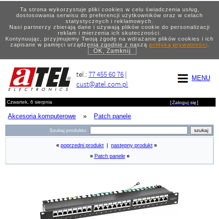
Ta strona wykorzystuje pliki cookies w celu świadczenia usług,
dostosowania serwisu do preferencji użytkowników oraz w celach
statystycznych i reklamowych.
Nasi partnerzy zbierają dane i używają plików cookie do personalizacji
reklam i mierzenia ich skuteczności.
Kontynuując, przyjmujemy Twoją zgodę na wdrażanie plików cookies i ich
zapisane w pamięci urządzenia zgodnie z naszą
polityką prywatności
.
OK, Zamknij
tel.:
77 455 60 76
|
MENU
cust@atel.com.pl
Czwartek, 6 sierpnia
[
Zaloguj się
]
Akcesoria komputerowe
»
Patch panele
Szukaj produktu:
«
poprzedni produkt
|
następny produkt
»
»
Patch panele
«