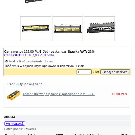
Cena netto:
122,00 PLN
Jednostka:
szt
Stawka VAT:
23%
Cena OUTLET:
107,00 PLN netto
Minimalna ilość zamówienia: 1 x szt
Ilość sztuk w najmniejszym opakowaniu zbiorczym: 1 x szt
x szt
Produkty powiązane
Tester do współpracy z patchpanelami LED
18,00 PLN
#04944
Patch panele
›
#04944