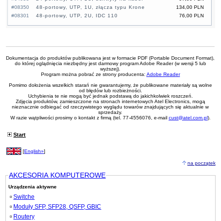
#08350
48-portowy, UTP, 1U, złącza typu Krone
134,00 PLN
#08301
48-portowy, UTP, 2U, IDC 110
76,00 PLN
Dokumentacja do produktów publikowana jest w formacie PDF (Portable Document Format),
do której oglądnięcia niezbędny jest darmowy program Adobe Reader (w wersji 5 lub
wyższej).
Program można pobrać ze strony producenta:
Adobe Reader
Pomimo dołożenia wszelkich starań nie gwarantujemy, że publikowane materiały są wolne
od błędów lub rozbieżności.
Uchybienia te nie mogą być jednak podstawą do jakichkolwiek roszczeń.
Zdjęcia produktów, zamieszczone na stronach internetowych Atel Electronics, mogą
nieznacznie odbiegać od rzeczywistego wyglądu towarów znajdujących się aktualnie w
sprzedaży.
W razie wątpliwości prosimy o kontakt z firmą (tel. 77-4556076, e-mail
cust@atel.com.pl
).
Start
[
English»
]
na początek
AKCESORIA KOMPUTEROWE
Urządzenia aktywne
Switche
Moduły SFP, SFP28, QSFP, GBIC
Routery