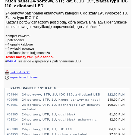
Patch panel 24-portowy, STP, kat. 6, 1U, 19", złącza typu IDC
110, z diodami LED
24-portowy patchpanel ekranowany kategorii 6 do szafy 19". Wysokość 1U.
Złącza typu IDC 110.
Każdy z portów oznaczony jest diodą, która pozwala na łatwą identyfikację
toru kablowego i weryfikację poprawności jego zakończeń.
Komplet zawiera:
- patchpanel
- 4 opaski kablowe
- 4 wkładki opisowe
- skróconą instrukcję montażu
Tester należy zakupić osobno.
#
04954
Tester do współpracy z patchpanelami LED
drukuj do PDF
wsparcie techniczne
PATCH PANELE 19" KAT. 6
#04944
24-portowy, STP, 1U, IDC 110, z diodami LED
122,00 PLN
#05668
24-portowy, STP, 1U, Krone, uchwyty na kabel
148,00 PLN
#04951
24-portowy, UTP, 1U, beznarzędziowy, uchwyty
106,00 PLN
na kabel
#08305
24-portowy, UTP, 1U, dual block
81,00 PLN
#03524
24-portowy, UTP, 1U, dual block, uchwyty na
82,00 PLN
kabel
#08300
24-portowy, UTP, 1U, IDC 110
84,00 PLN
#04953
24-portowy, UTP, 1U, uchwyty na kabel
97,00 PLN