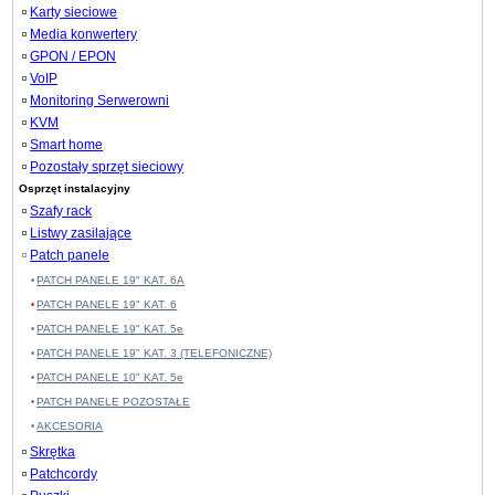
Karty sieciowe
Media konwertery
GPON / EPON
VoIP
Monitoring Serwerowni
KVM
Smart home
Pozostały sprzęt sieciowy
Osprzęt instalacyjny
Szafy rack
Listwy zasilające
Patch panele
PATCH PANELE 19" KAT. 6A
PATCH PANELE 19" KAT. 6
PATCH PANELE 19" KAT. 5e
PATCH PANELE 19" KAT. 3 (TELEFONICZNE)
PATCH PANELE 10" KAT. 5e
PATCH PANELE POZOSTAŁE
AKCESORIA
Skrętka
Patchcordy