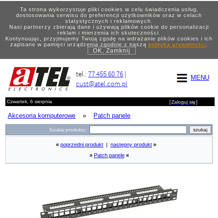
Ta strona wykorzystuje pliki cookies w celu świadczenia usług,
dostosowania serwisu do preferencji użytkowników oraz w celach
statystycznych i reklamowych.
Nasi partnerzy zbierają dane i używają plików cookie do personalizacji
reklam i mierzenia ich skuteczności.
Kontynuując, przyjmujemy Twoją zgodę na wdrażanie plików cookies i ich
zapisane w pamięci urządzenia zgodnie z naszą
polityką prywatności
.
OK, Zamknij
tel.:
77 455 60 76
|
MENU
cust@atel.com.pl
Czwartek, 6 sierpnia
[
Zaloguj się
]
Akcesoria komputerowe
»
Patch panele
Szukaj produktu:
«
poprzedni produkt
|
następny produkt
»
»
Patch panele
«