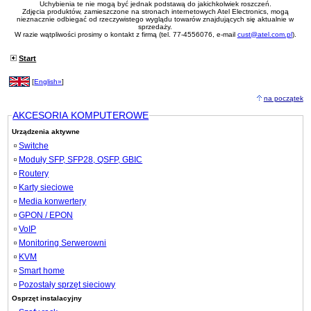
Uchybienia te nie mogą być jednak podstawą do jakichkolwiek roszczeń.
Zdjęcia produktów, zamieszczone na stronach internetowych Atel Electronics, mogą
nieznacznie odbiegać od rzeczywistego wyglądu towarów znajdujących się aktualnie w
sprzedaży.
W razie wątpliwości prosimy o kontakt z firmą (tel. 77-4556076, e-mail
cust@atel.com.pl
).
Start
[
English»
]
na początek
AKCESORIA KOMPUTEROWE
Urządzenia aktywne
Switche
Moduły SFP, SFP28, QSFP, GBIC
Routery
Karty sieciowe
Media konwertery
GPON / EPON
VoIP
Monitoring Serwerowni
KVM
Smart home
Pozostały sprzęt sieciowy
Osprzęt instalacyjny