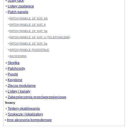
Szafy rack
Listwy zasilające
Patch panele
PATCH PANELE 19" KAT. 6A
PATCH PANELE 19" KAT. 6
PATCH PANELE 19" KAT. 5e
PATCH PANELE 19" KAT. 3 (TELEFONICZNE)
PATCH PANELE 10" KAT. 5e
PATCH PANELE POZOSTAŁE
AKCESORIA
Skrętka
Patchcordy
Puszki
Keystone
Złącza modularne
Listwy i kanały
Zabezpieczenia przeciwprzepięciowe
Testery
Testery okablowania
Szukacze i lokalizatory
Inne akcesoria komputerowe