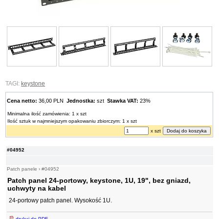
TAGI:
keystone
Cena netto:
36,00 PLN
Jednostka:
szt
Stawka VAT:
23%
Minimalna ilość zamówienia: 1 x szt
Ilość sztuk w najmniejszym opakowaniu zbiorczym: 1 x szt
x szt
#04952
Patch panele
›
#04952
Patch panel 24-portowy, keystone, 1U, 19", bez gniazd,
uchwyty na kabel
24-portowy patch panel. Wysokość 1U.
drukuj do PDF