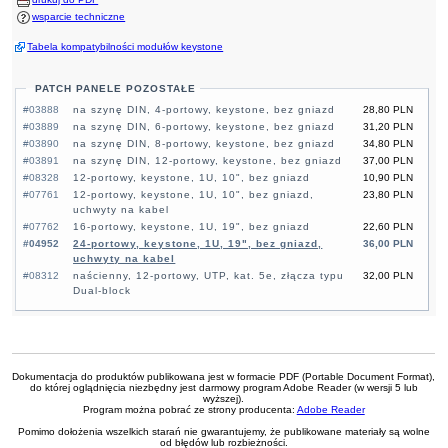
wsparcie techniczne
Tabela kompatybilności modułów keystone
PATCH PANELE POZOSTAŁE
#03888
na szynę DIN, 4-portowy, keystone, bez gniazd
28,80 PLN
#03889
na szynę DIN, 6-portowy, keystone, bez gniazd
31,20 PLN
#03890
na szynę DIN, 8-portowy, keystone, bez gniazd
34,80 PLN
#03891
na szynę DIN, 12-portowy, keystone, bez gniazd
37,00 PLN
#08328
12-portowy, keystone, 1U, 10", bez gniazd
10,90 PLN
#07761
12-portowy, keystone, 1U, 10", bez gniazd,
23,80 PLN
uchwyty na kabel
#07762
16-portowy, keystone, 1U, 19", bez gniazd
22,60 PLN
#04952
24-portowy, keystone, 1U, 19", bez gniazd,
36,00 PLN
uchwyty na kabel
#08312
naścienny, 12-portowy, UTP, kat. 5e, złącza typu
32,00 PLN
Dual-block
Dokumentacja do produktów publikowana jest w formacie PDF (Portable Document Format),
do której oglądnięcia niezbędny jest darmowy program Adobe Reader (w wersji 5 lub
wyższej).
Program można pobrać ze strony producenta:
Adobe Reader
Pomimo dołożenia wszelkich starań nie gwarantujemy, że publikowane materiały są wolne
od błędów lub rozbieżności.