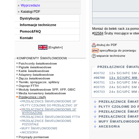
Wyprzedaże
Katalogi PDF
Dystrybucja
Informacje techniczne
Montaż do belek rack za pomo
Pomoc&FAQ
#
02584
Śruby mocujące w otwo
Kontakt
drukuj do PDF
[
English»
]
specyfikacja do przetargu
wsparcie techniczne
KOMPONENTY ŚWIATŁOWODOW.
Patchcordy światłowodowe
PRZEŁĄCZNICE ŚWIA
Pigtaile światłowodowe
Kable światłowodowe
#06702
12x SC/APC SM d
Adaptery światłowodowe
#06700
12x SC/UPC MM 
Złącza światłowodowe
Tłumiki, sprzęgacze, splittery
#06701
12x SC/UPC SM d
Osprzęt FTTH
#06705
24x SC/APC SM s
Moduły światłowodowe SFP, XFP, GBIC
#06703
24x SC/UPC MM s
Media konwertery światłowodowe
Przełącznice i mufy
PRZEŁĄCZNICE ŚWIATŁOWODOWE 19"
PRZEŁĄCZNICE ŚWIA
PŁYTY CZOŁOWE DO PRZEŁĄCZNIC 19"
PŁYTY CZOŁOWE DO P
PRZEŁĄCZNICE ŚWIATŁOWODOWE 19"
PRZEŁĄCZNICE ŚWIA
WYPOSAŻONE
PRZEŁĄCZNICE ŚWIA
PRZEŁĄCZNICE ŚWIATŁOWODOWE FTTH
PRZEŁĄCZNICE ŚWIATŁOWODOWE
MUFY ŚWIATŁOWODO
POZOSTAŁE
AKCESORIA
MUFY ŚWIATŁOWODOWE
AKCESORIA
Przyrządy pomiarowe