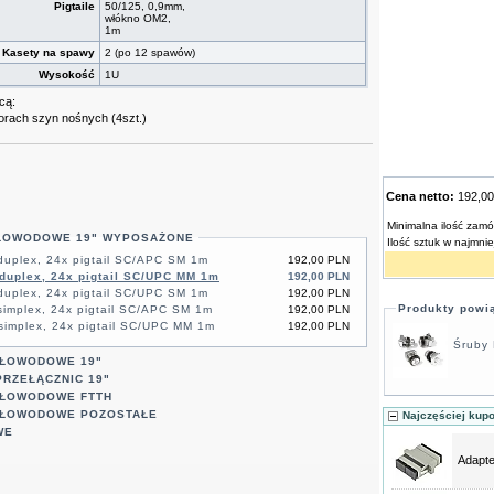
Pigtaile
50/125, 0,9mm,
włókno OM2,
1m
Kasety na spawy
2 (po 12 spawów)
Wysokość
1U
cą:
rach szyn nośnych (4szt.)
Cena netto:
192,0
Minimalna ilość zamó
TŁOWODOWE 19" WYPOSAŻONE
Ilość sztuk w najmni
uplex, 24x pigtail SC/APC SM 1m
192,00 PLN
duplex, 24x pigtail SC/UPC MM 1m
192,00 PLN
uplex, 24x pigtail SC/UPC SM 1m
192,00 PLN
Produkty powi
implex, 24x pigtail SC/APC SM 1m
192,00 PLN
implex, 24x pigtail SC/UPC MM 1m
192,00 PLN
Śruby 
TŁOWODOWE 19"
RZEŁĄCZNIC 19"
TŁOWODOWE FTTH
TŁOWODOWE POZOSTAŁE
Najczęściej kup
WE
Adapt