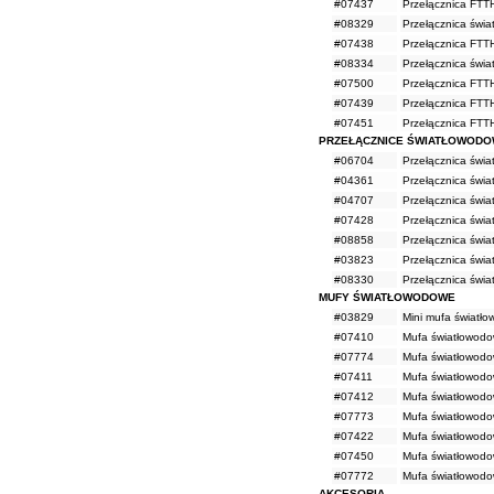
#07437
Przełącznica FTT
#08329
Przełącznica świ
#07438
Przełącznica FTT
#08334
Przełącznica świa
#07500
Przełącznica FTT
#07439
Przełącznica FTT
#07451
Przełącznica FTT
PRZEŁĄCZNICE ŚWIATŁOWODO
#06704
Przełącznica świ
#04361
Przełącznica świ
#04707
Przełącznica świ
#07428
Przełącznica świ
#08858
Przełącznica świ
#03823
Przełącznica świ
#08330
Przełącznica świ
MUFY ŚWIATŁOWODOWE
#03829
Mini mufa światł
#07410
Mufa światłowod
#07774
Mufa światłowod
#07411
Mufa światłowod
#07412
Mufa światłowod
#07773
Mufa światłowodo
#07422
Mufa światłowodo
#07450
Mufa światłowod
#07772
Mufa światłowod
AKCESORIA