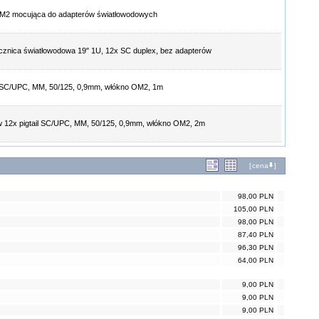
 M2 mocująca do adapterów światłowodowych
cznica światłowodowa 19" 1U, 12x SC duplex, bez adapterów
l SC/UPC, MM, 50/125, 0,9mm, włókno OM2, 1m
 12x pigtail SC/UPC, MM, 50/125, 0,9mm, włókno OM2, 2m
[
cena
]
98,00 PLN
105,00 PLN
98,00 PLN
87,40 PLN
96,30 PLN
64,00 PLN
9,00 PLN
9,00 PLN
9,00 PLN