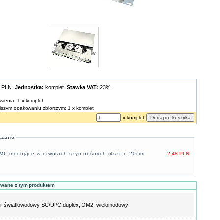
0 PLN
Jednostka:
komplet
Stawka VAT:
23%
wienia: 1 x komplet
ejszym opakowaniu zbiorczym: 1 x komplet
x komplet
ązane
M6 mocujące w otworach szyn nośnych (4szt.), 20mm
2,48 PLN
owane z tym produktem
er światłowodowy SC/UPC duplex, OM2, wielomodowy