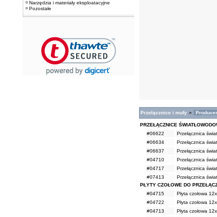
Narzędzia i materiały eksploatacyjne
Pozostałe
Przełącznice i mufy
»
Producen
PRZEŁĄCZNICE ŚWIATŁOWODO
#06622
Przełącznica świ
#06634
Przełącznica świ
#06637
Przełącznica świ
#04710
Przełącznica świ
#04717
Przełącznica świ
#07413
Przełącznica świ
PŁYTY CZOŁOWE DO PRZEŁĄCZ
#04715
Płyta czołowa 12
#04722
Płyta czołowa 12x
#04713
Płyta czołowa 12x