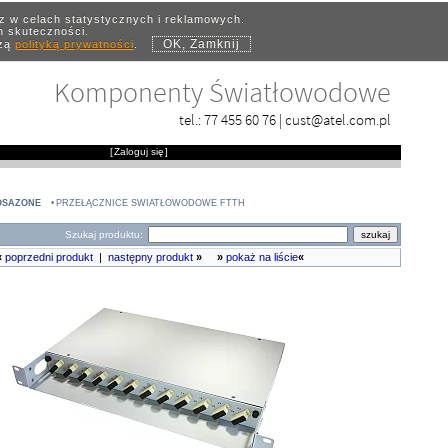
az w celach statystycznych i reklamowych.
ch skuteczności.
OK, Zamknij
szą
polityką prywatności
.
Komponenty Światłowodowe
tel.:
77 455 60 76
|
cust@atel.com.pl
[
Zaloguj się
]
OSAŻONE
PRZEŁĄCZNICE ŚWIATŁOWODOWE FTTH
Szukaj produktu:
«
poprzedni produkt
|
następny produkt
»
»
pokaż na liście
«