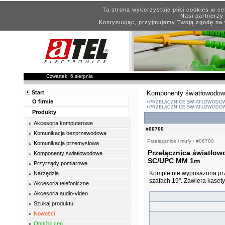
Ta strona wykorzystuje pliki cookies w c
Nasi partnerzy 
Kontynuując, przyjmujemy Twoją zgodę na 
Czwartek, 6 sierpnia
Start
Komponenty światłowodo
O firmie
PRZEŁĄCZNICE ŚWIATŁOWODOW
PRZEŁĄCZNICE ŚWIATŁOWODO
Produkty
Akcesoria komputerowe
#06700
Komunikacja bezprzewodowa
Przełącznice i mufy
›
#06700
Komunikacja przemysłowa
Przełącznica światłow
Komponenty światłowodowe
SC/UPC MM 1m
Przyrządy pomiarowe
Kompletnie wyposażona pr
Narzędzia
szafach 19". Zawiera kasety,
Akcesoria telefoniczne
Akcesoria audio-video
Szukaj produktu
Nowości
Obniżki cen