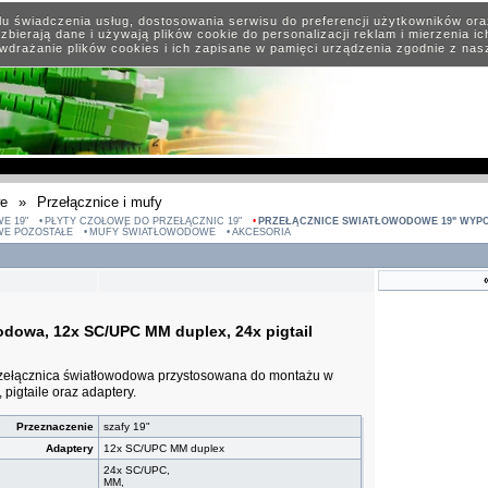
elu świadczenia usług, dostosowania serwisu do preferencji użytkowników or
zbierają dane i używają plików cookie do personalizacji reklam i mierzenia i
wdrażanie plików cookies i ich zapisane w pamięci urządzenia zgodnie z na
we
»
Przełącznice i mufy
E 19"
PŁYTY CZOŁOWE DO PRZEŁĄCZNIC 19"
PRZEŁĄCZNICE ŚWIATŁOWODOWE 19" WYP
WE POZOSTAŁE
MUFY ŚWIATŁOWODOWE
AKCESORIA
odowa, 12x SC/UPC MM duplex, 24x pigtail
zełącznica światłowodowa przystosowana do montażu w
 pigtaile oraz adaptery.
Przeznaczenie
szafy 19"
Adaptery
12x SC/UPC MM duplex
24x SC/UPC,
MM,