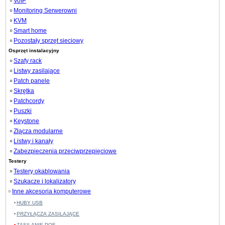
VoIP
Monitoring Serwerowni
KVM
Smart home
Pozostały sprzęt sieciowy
Osprzęt instalacyjny
Szafy rack
Listwy zasilające
Patch panele
Skrętka
Patchcordy
Puszki
Keystone
Złącza modularne
Listwy i kanały
Zabezpieczenia przeciwprzepięciowe
Testery
Testery okablowania
Szukacze i lokalizatory
Inne akcesoria komputerowe
HUBY USB
PRZYŁĄCZA ZASILAJĄCE
ZASILANIE POE