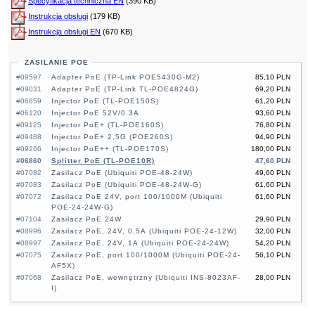
Specyfikacja techniczna EN
(390 KB)
Instrukcja obsługi
(179 KB)
Instrukcja obsługi EN
(670 KB)
ZASILANIE POE
#09597
Adapter PoE (TP-Link POE5430G-M2)
85,10 PLN
#09031
Adapter PoE (TP-Link TL-POE4824G)
69,20 PLN
#06859
Injector PoE (TL-POE150S)
61,20 PLN
#06120
Injector PoE 52V/0.3A
93,60 PLN
#09125
Injector PoE+ (TL-POE160S)
76,80 PLN
#09488
Injector PoE+ 2,5G (POE260S)
94,90 PLN
#09266
Injector PoE++ (TL-POE170S)
180,00 PLN
#06860
Splitter PoE (TL-POE10R)
47,60 PLN
#07082
Zasilacz PoE (Ubiquiti POE-48-24W)
49,60 PLN
#07083
Zasilacz PoE (Ubiquiti POE-48-24W-G)
61,60 PLN
#07072
Zasilacz PoE 24V, port 100/1000M (Ubiquiti
61,60 PLN
POE-24-24W-G)
#07104
Zasilacz PoE 24W
29,90 PLN
#08996
Zasilacz PoE, 24V, 0,5A (Ubiquiti POE-24-12W)
32,00 PLN
#08997
Zasilacz PoE, 24V, 1A (Ubiquiti POE-24-24W)
54,20 PLN
#07075
Zasilacz PoE, port 100/1000M (Ubiquiti POE-24-
56,10 PLN
AF5X)
#07068
Zasilacz PoE, wewnętrzny (Ubiquiti INS-8023AF-
28,00 PLN
I)