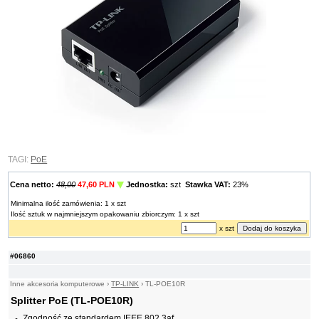
TAGI:
PoE
Cena netto:
48,00
47,60 PLN
Jednostka:
szt
Stawka VAT:
23%
Minimalna ilość zamówienia: 1 x szt
Ilość sztuk w najmniejszym opakowaniu zbiorczym: 1 x szt
x szt
#06860
Inne akcesoria komputerowe
›
TP-LINK
›
TL-POE10R
Splitter PoE (TL-POE10R)
Zgodność ze standardem IEEE 802.3af