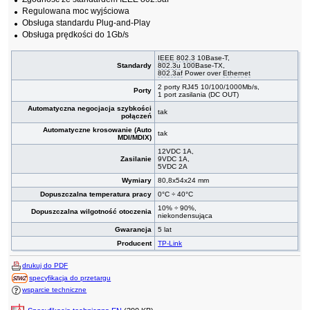
Regulowana moc wyjściowa
Obsługa standardu Plug-and-Play
Obsługa prędkości do 1Gb/s
IEEE 802.3
10Base-T,
Standardy
802.3u
100Base-TX,
802.3af
Power over
Ethernet
2 porty RJ45 10/100/1000Mb/s,
Porty
1 port zasilania (DC OUT)
Automatyczna negocjacja szybkości
tak
połączeń
Automatyczne krosowanie (Auto
tak
MDI/MDIX)
12VDC 1A,
Zasilanie
9VDC 1A,
5VDC 2A
Wymiary
80,8x54x24 mm
Dopuszczalna temperatura pracy
0°C ÷ 40°C
10% ÷ 90%,
Dopuszczalna wilgotność otoczenia
niekondensująca
Gwarancja
5 lat
Producent
TP-Link
drukuj do PDF
specyfikacja do przetargu
wsparcie techniczne