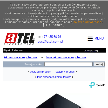
Ta strona wykorzystuje pliki cookies w celu świadczenia usług,
dostosowania serwisu do preferencji użytkowników oraz w celach
statystycznych i reklamowych.
Nasi partnerzy zbierają dane i używają plików cookie do personalizacji
reklam i mierzenia ich skuteczności.
Kontynuując, przyjmujemy Twoją zgodę na wdrażanie plików cookies i ich
zapisane w pamięci urządzenia zgodnie z naszą
polityką prywatności
.
OK, Zamknij
tel.:
77 455 60 76
|
MENU
cust@atel.com.pl
Piątek, 7 sierpnia
[
Zaloguj się
]
Akcesoria komputerowe
»
Inne akcesoria komputerowe
Szukaj produktu:
«
poprzedni produkt
|
następny produkt
»
»
Inne akcesoria komputerowe
«