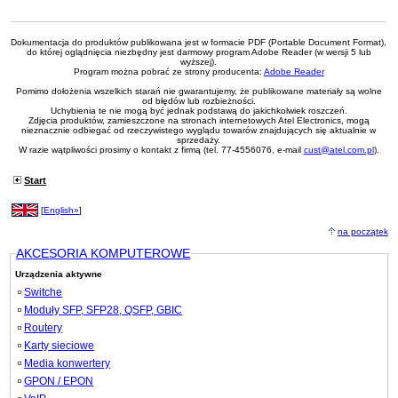
Dokumentacja do produktów publikowana jest w formacie PDF (Portable Document Format),
do której oglądnięcia niezbędny jest darmowy program Adobe Reader (w wersji 5 lub
wyższej).
Program można pobrać ze strony producenta:
Adobe Reader
Pomimo dołożenia wszelkich starań nie gwarantujemy, że publikowane materiały są wolne
od błędów lub rozbieżności.
Uchybienia te nie mogą być jednak podstawą do jakichkolwiek roszczeń.
Zdjęcia produktów, zamieszczone na stronach internetowych Atel Electronics, mogą
nieznacznie odbiegać od rzeczywistego wyglądu towarów znajdujących się aktualnie w
sprzedaży.
W razie wątpliwości prosimy o kontakt z firmą (tel. 77-4556076, e-mail
cust@atel.com.pl
).
Start
[
English»
]
na początek
AKCESORIA KOMPUTEROWE
Urządzenia aktywne
Switche
Moduły SFP, SFP28, QSFP, GBIC
Routery
Karty sieciowe
Media konwertery
GPON / EPON