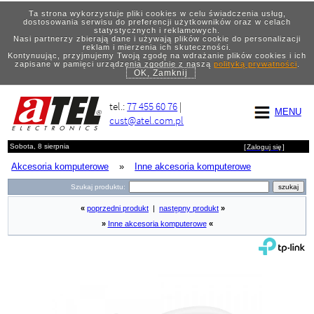
Ta strona wykorzystuje pliki cookies w celu świadczenia usług,
dostosowania serwisu do preferencji użytkowników oraz w celach
statystycznych i reklamowych.
Nasi partnerzy zbierają dane i używają plików cookie do personalizacji
reklam i mierzenia ich skuteczności.
Kontynuując, przyjmujemy Twoją zgodę na wdrażanie plików cookies i ich
zapisane w pamięci urządzenia zgodnie z naszą
polityką prywatności
.
OK, Zamknij
tel.:
77 455 60 76
|
MENU
cust@atel.com.pl
Sobota, 8 sierpnia
[
Zaloguj się
]
Akcesoria komputerowe
»
Inne akcesoria komputerowe
Szukaj produktu:
«
poprzedni produkt
|
następny produkt
»
»
Inne akcesoria komputerowe
«