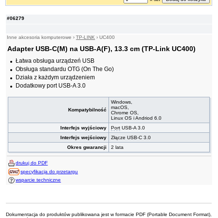
#06279
Inne akcesoria komputerowe
›
TP-LINK
›
UC400
Adapter USB-C(M) na USB-A(F), 13.3 cm (TP-Link UC400)
Łatwa obsługa urządzeń USB
Obsługa standardu OTG (On The Go)
Działa z każdym urządzeniem
Dodatkowy port USB-A 3.0
Windows,
macOS,
Kompatybilność
Chrome OS,
Linux OS i Andriod 6.0
Interfejs wyjściowy
Port
USB-A 3.0
Interfejs wejściowy
Złącze USB-C 3.0
Okres gwarancji
2 lata
drukuj do PDF
specyfikacja do przetargu
wsparcie techniczne
Dokumentacja do produktów publikowana jest w formacie PDF (Portable Document Format),