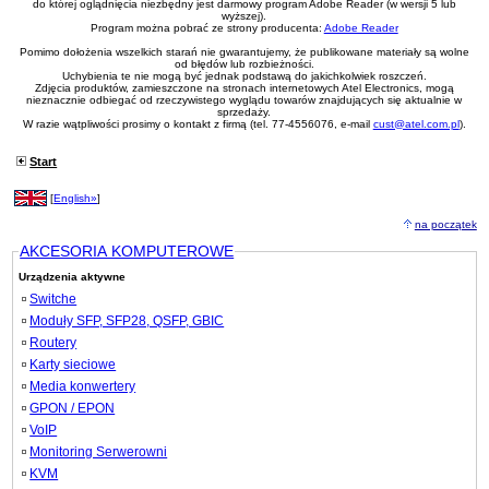
do której oglądnięcia niezbędny jest darmowy program Adobe Reader (w wersji 5 lub
wyższej).
Program można pobrać ze strony producenta:
Adobe Reader
Pomimo dołożenia wszelkich starań nie gwarantujemy, że publikowane materiały są wolne
od błędów lub rozbieżności.
Uchybienia te nie mogą być jednak podstawą do jakichkolwiek roszczeń.
Zdjęcia produktów, zamieszczone na stronach internetowych Atel Electronics, mogą
nieznacznie odbiegać od rzeczywistego wyglądu towarów znajdujących się aktualnie w
sprzedaży.
W razie wątpliwości prosimy o kontakt z firmą (tel. 77-4556076, e-mail
cust@atel.com.pl
).
Start
[
English»
]
na początek
AKCESORIA KOMPUTEROWE
Urządzenia aktywne
Switche
Moduły SFP, SFP28, QSFP, GBIC
Routery
Karty sieciowe
Media konwertery
GPON / EPON
VoIP
Monitoring Serwerowni
KVM