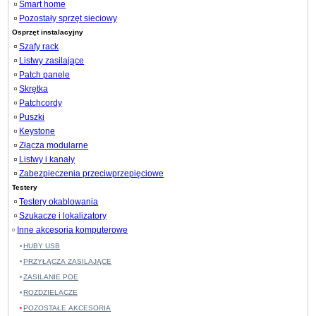
Smart home
Pozostały sprzęt sieciowy
Osprzęt instalacyjny
Szafy rack
Listwy zasilające
Patch panele
Skrętka
Patchcordy
Puszki
Keystone
Złącza modularne
Listwy i kanały
Zabezpieczenia przeciwprzepięciowe
Testery
Testery okablowania
Szukacze i lokalizatory
Inne akcesoria komputerowe
HUBY USB
PRZYŁĄCZA ZASILAJĄCE
ZASILANIE POE
ROZDZIELACZE
POZOSTAŁE AKCESORIA