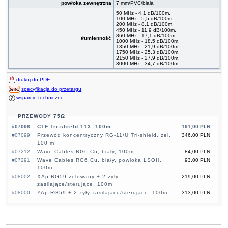
powłoka zewnętrzna
7 mm/PVC/biała
50 MHz - 4,1 dB/100m,
100 MHz - 5,5 dB/100m,
200 MHz - 8,1 dB/100m,
450 MHz - 11,9 dB/100m,
860 MHz - 17,1 dB/100m,
tłumienność
1000 MHz - 18,5 dB/100m,
1350 MHz - 21,9 dB/100m,
1750 MHz - 25,3 dB/100m,
2150 MHz - 27,9 dB/100m,
3000 MHz - 34,7 dB/100m
drukuj do PDF
specyfikacja do przetargu
wsparcie techniczne
PRZEWODY 75Ω
#07098
CTF Tri-shield 113, 100m
191,00 PLN
#07099
Przewód koncentryczny RG-11/U Tri-shield, żel,
346,00 PLN
100 m
#07212
Wave Cables RG6 Cu, biały, 100m
84,00 PLN
#07291
Wave Cables RG6 Cu, biały, powłoka LSOH,
93,00 PLN
100m
#08002
XAp RG59 żelowany + 2 żyły
219,00 PLN
zasilające/sterujące, 100m
#08000
YAp RG59 + 2 żyły zasilające/sterujące, 100m
313,00 PLN