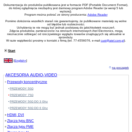
Dokumentacja do produktów publikowana jest w formacie PDF (Portable Document Format),
do której oglądnięcia niezbędny jest darmowy program Adobe Reader (w wersji 5 lub
wyższej).
Program można pobrać ze strony producenta:
Adobe Reader
Pomimo dołożenia wszelkich starań nie gwarantujemy, że publikowane materiały są wolne
od błędów lub rozbieżności.
Uchybienia te nie mogą być jednak podstawą do jakichkolwiek roszczeń.
Zdjęcia produktów, zamieszczone na stronach internetowych Atel Electronics, mogą
nieznacznie odbiegać od rzeczywistego wyglądu towarów znajdujących się aktualnie w
sprzedaży.
W razie wątpliwości prosimy o kontakt z firmą (tel. 77-4556076, e-mail
cust@atel.com.pl
).
Start
[
English»
]
na początek
AKCESORIA AUDIO-VIDEO
Przewody koncentryczne
PRZEWODY 50Ω
PRZEWODY 75Ω
PRZEWODY 50Ω DO 3 Ghz
PRZEWODY 50Ω DO 6 Ghz
HDMI, DVI
Złącza typu BNC
Złącza typu FME