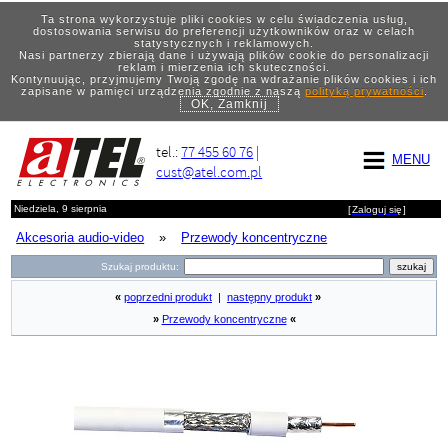
Ta strona wykorzystuje pliki cookies w celu świadczenia usług,
dostosowania serwisu do preferencji użytkowników oraz w celach
statystycznych i reklamowych.
Nasi partnerzy zbierają dane i używają plików cookie do personalizacji
reklam i mierzenia ich skuteczności.
Kontynuując, przyjmujemy Twoją zgodę na wdrażanie plików cookies i ich
zapisane w pamięci urządzenia zgodnie z naszą
polityką prywatności
.
OK, Zamknij
tel.:
77 455 60 76
|
MENU
cust@atel.com.pl
Niedziela, 9 sierpnia
[
Zaloguj się
]
Akcesoria audio-video
»
Przewody koncentryczne
Szukaj produktu:
«
poprzedni produkt
|
następny produkt
»
»
Przewody koncentryczne
«