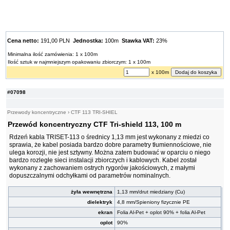
Cena netto:
191,00 PLN
Jednostka:
100m
Stawka VAT:
23%
Minimalna ilość zamówienia: 1 x 100m
Ilość sztuk w najmniejszym opakowaniu zbiorczym: 1 x 100m
x 100m
#07098
Przewody koncentryczne
›
CTF 113 TRI-SHIEL
Przewód koncentryczny CTF Tri-shield 113, 100 m
Rdzeń kabla TRISET-113 o średnicy 1,13 mm jest wykonany z miedzi co
sprawia, że kabel posiada bardzo dobre parametry tłumiennościowe, nie
ulega korozji, nie jest sztywny. Można zatem budować w oparciu o niego
bardzo rozległe sieci instalacji zbiorczych i kablowych. Kabel został
wykonany z zachowaniem ostrych rygorów jakościowych, z małymi
dopuszczalnymi odchyłkami od parametrów nominalnych.
żyła wewnętrzna
1,13 mm/drut miedziany (Cu)
dielektryk
4,8 mm/Spieniony fizycznie PE
ekran
Folia Al-Pet + oplot 90% + folia Al-Pet
oplot
90%