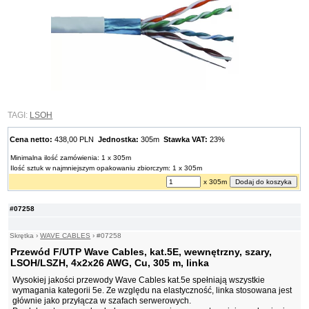
TAGI:
LSOH
Cena netto:
438,00 PLN
Jednostka:
305m
Stawka VAT:
23%
Minimalna ilość zamówienia: 1 x 305m
Ilość sztuk w najmniejszym opakowaniu zbiorczym: 1 x 305m
x 305m
#07258
Skrętka
›
WAVE CABLES
›
#07258
Przewód F/UTP Wave Cables, kat.5E, wewnętrzny, szary,
LSOH/LSZH, 4x2x26 AWG, Cu, 305 m, linka
Wysokiej jakości przewody Wave Cables kat.5e spełniają wszystkie
wymagania kategorii 5e. Ze względu na elastyczność, linka stosowana jest
głównie jako przyłącza w szafach serwerowych.