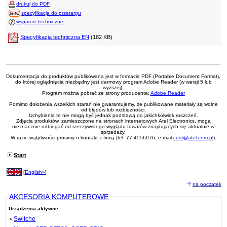
drukuj do PDF
specyfikacja do przetargu
wsparcie techniczne
Specyfikacja techniczna EN
(182 KB)
Dokumentacja do produktów publikowana jest w formacie PDF (Portable Document Format),
do której oglądnięcia niezbędny jest darmowy program Adobe Reader (w wersji 5 lub
wyższej).
Program można pobrać ze strony producenta:
Adobe Reader
Pomimo dołożenia wszelkich starań nie gwarantujemy, że publikowane materiały są wolne
od błędów lub rozbieżności.
Uchybienia te nie mogą być jednak podstawą do jakichkolwiek roszczeń.
Zdjęcia produktów, zamieszczone na stronach internetowych Atel Electronics, mogą
nieznacznie odbiegać od rzeczywistego wyglądu towarów znajdujących się aktualnie w
sprzedaży.
W razie wątpliwości prosimy o kontakt z firmą (tel. 77-4556076, e-mail
cust@atel.com.pl
).
Start
[
English»
]
na początek
AKCESORIA KOMPUTEROWE
Urządzenia aktywne
Switche