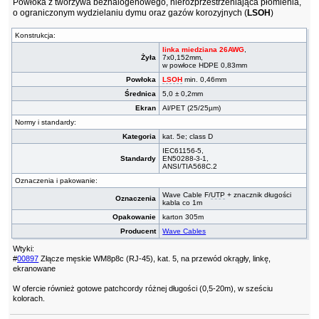
Powłoka z tworzywa bezhalogenowego, nierozprzestrzeniająca płomienia,
o ograniczonym wydzielaniu dymu oraz gazów korozyjnych (
LSOH
)
Konstrukcja:
linka miedziana 26AWG
,
Żyła
7x0,152mm,
w powłoce HDPE 0,83mm
Powłoka
LSOH
min. 0,46mm
Średnica
5,0 ± 0,2mm
Ekran
Al/PET (25/25µm)
Normy i standardy:
Kategoria
kat. 5e; class D
IEC61156-5,
Standardy
EN50288-3-1,
ANSI/TIA568C.2
Oznaczenia i pakowanie:
Wave Cable F/
UTP
+ znacznik długości
Oznaczenia
kabla co 1m
Opakowanie
karton 305m
Producent
Wave Cables
Wtyki:
#
00897
Złącze męskie WM8p8c (RJ-45), kat. 5, na przewód okrągły, linkę,
ekranowane
W ofercie również gotowe patchcordy różnej długości (0,5-20m), w sześciu
kolorach.