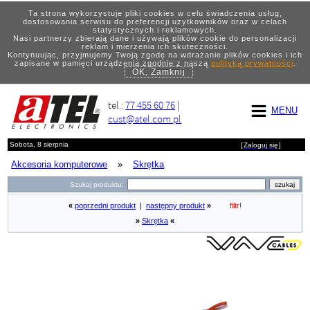
Ta strona wykorzystuje pliki cookies w celu świadczenia usług,
dostosowania serwisu do preferencji użytkowników oraz w celach
statystycznych i reklamowych.
Nasi partnerzy zbierają dane i używają plików cookie do personalizacji
reklam i mierzenia ich skuteczności.
Kontynuując, przyjmujemy Twoją zgodę na wdrażanie plików cookies i ich
zapisane w pamięci urządzenia zgodnie z naszą
polityką prywatności
.
OK, Zamknij
tel.:
77 455 60 76
|
MENU
cust@atel.com.pl
Sobota, 8 sierpnia
[
Zaloguj się
]
Akcesoria komputerowe
»
Skrętka
Szukaj produktu:
«
poprzedni produkt
|
następny produkt
»
filtr!
»
Skrętka
«