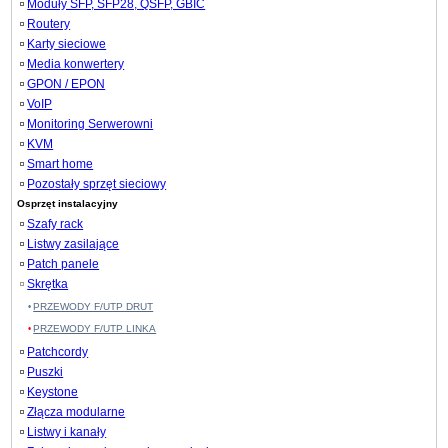
Moduły SFP, SFP28, QSFP, GBIC
Routery
Karty sieciowe
Media konwertery
GPON / EPON
VoIP
Monitoring Serwerowni
KVM
Smart home
Pozostały sprzęt sieciowy
Osprzęt instalacyjny
Szafy rack
Listwy zasilające
Patch panele
Skrętka
PRZEWODY F/UTP DRUT
PRZEWODY F/UTP LINKA
Patchcordy
Puszki
Keystone
Złącza modularne
Listwy i kanały