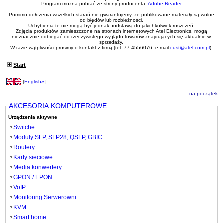
Program można pobrać ze strony producenta:
Adobe Reader
Pomimo dołożenia wszelkich starań nie gwarantujemy, że publikowane materiały są wolne
od błędów lub rozbieżności.
Uchybienia te nie mogą być jednak podstawą do jakichkolwiek roszczeń.
Zdjęcia produktów, zamieszczone na stronach internetowych Atel Electronics, mogą
nieznacznie odbiegać od rzeczywistego wyglądu towarów znajdujących się aktualnie w
sprzedaży.
W razie wątpliwości prosimy o kontakt z firmą (tel. 77-4556076, e-mail
cust@atel.com.pl
).
Start
[
English»
]
na początek
AKCESORIA KOMPUTEROWE
Urządzenia aktywne
Switche
Moduły SFP, SFP28, QSFP, GBIC
Routery
Karty sieciowe
Media konwertery
GPON / EPON
VoIP
Monitoring Serwerowni
KVM
Smart home