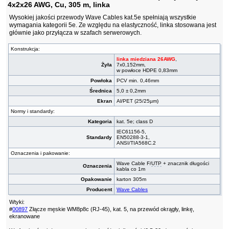
4x2x26 AWG, Cu, 305 m, linka
Wysokiej jakości przewody Wave Cables kat.5e spełniają wszystkie
wymagania kategorii 5e. Ze względu na elastyczność, linka stosowana jest
głównie jako przyłącza w szafach serwerowych.
Konstrukcja:
linka miedziana 26AWG
,
Żyła
7x0,152mm,
w powłoce HDPE 0,83mm
Powłoka
PCV min. 0,46mm
Średnica
5,0 ± 0,2mm
Ekran
Al/PET (25/25µm)
Normy i standardy:
Kategoria
kat. 5e; class D
IEC61156-5,
Standardy
EN50288-3-1,
ANSI/TIA568C.2
Oznaczenia i pakowanie:
Wave Cable F/
UTP
+ znacznik długości
Oznaczenia
kabla co 1m
Opakowanie
karton 305m
Producent
Wave Cables
Wtyki:
#
00897
Złącze męskie WM8p8c (RJ-45), kat. 5, na przewód okrągły, linkę,
ekranowane