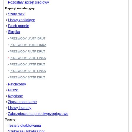
Pozostały sprzęt sieciowy
Osprzęt instalacyjny
Szafy rack
Listwy zasilające
Patch panele
Skrętka
PRZEWODY U/UTP DRUT
PRZEWODY U/UTP LINKA
PRZEWODY F/UTP DRUT
PRZEWODY F/UTP LINKA
PRZEWODY U/FTP DRUT
PRZEWODY S/FTP LINKA
PRZEWODY S/FTP DRUT
Patchcordy
Puszki
Keystone
Złącza modularne
Listwy i kanały
Zabezpieczenia przeciwprzepięciowe
Testery
Testery okablowania
Szukacze i lokalizatory