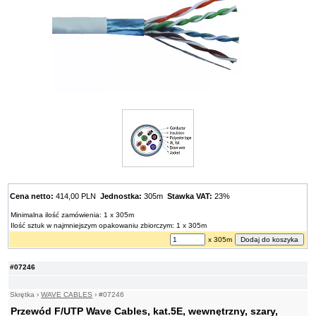
Cena netto:
414,00 PLN
Jednostka:
305m
Stawka VAT:
23%
Minimalna ilość zamówienia: 1 x 305m
Ilość sztuk w najmniejszym opakowaniu zbiorczym: 1 x 305m
x 305m
#07246
Skrętka
›
WAVE CABLES
›
#07246
Przewód F/UTP Wave Cables, kat.5E, wewnętrzny, szary,