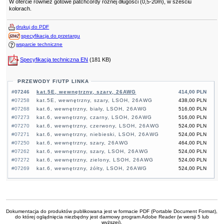
W ofercie również gotowe patchcordy różnej długości (0,5-20m), w sześciu
kolorach.
drukuj do PDF
specyfikacja do przetargu
wsparcie techniczne
Specyfikacja techniczna EN
(181 KB)
PRZEWODY F/UTP LINKA
#07246
kat.5E, wewnętrzny, szary, 26AWG
414,00 PLN
#07258
kat.5E, wewnętrzny, szary, LSOH, 26AWG
438,00 PLN
#07268
kat.6, wewnętrzny, biały, LSOH, 26AWG
516,00 PLN
#07273
kat.6, wewnętrzny, czarny, LSOH, 26AWG
516,00 PLN
#07270
kat.6, wewnętrzny, czerwony, LSOH, 26AWG
524,00 PLN
#07271
kat.6, wewnętrzny, niebieski, LSOH, 26AWG
524,00 PLN
#07250
kat.6, wewnętrzny, szary, 26AWG
464,00 PLN
#07262
kat.6, wewnętrzny, szary, LSOH, 26AWG
524,00 PLN
#07272
kat.6, wewnętrzny, zielony, LSOH, 26AWG
524,00 PLN
#07269
kat.6, wewnętrzny, żółty, LSOH, 26AWG
524,00 PLN
Dokumentacja do produktów publikowana jest w formacie PDF (Portable Document Format),
do której oglądnięcia niezbędny jest darmowy program Adobe Reader (w wersji 5 lub
wyższej).