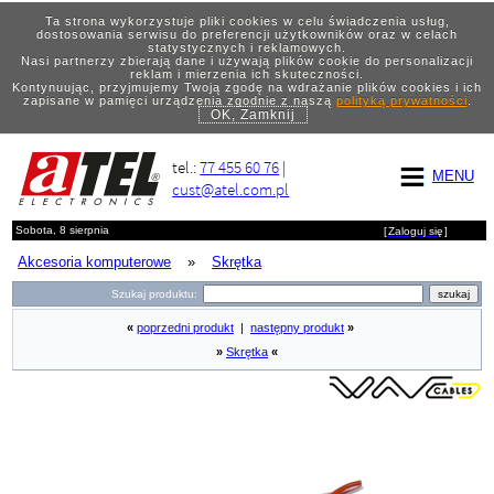
Ta strona wykorzystuje pliki cookies w celu świadczenia usług,
dostosowania serwisu do preferencji użytkowników oraz w celach
statystycznych i reklamowych.
Nasi partnerzy zbierają dane i używają plików cookie do personalizacji
reklam i mierzenia ich skuteczności.
Kontynuując, przyjmujemy Twoją zgodę na wdrażanie plików cookies i ich
zapisane w pamięci urządzenia zgodnie z naszą
polityką prywatności
.
OK, Zamknij
tel.:
77 455 60 76
|
MENU
cust@atel.com.pl
Sobota, 8 sierpnia
[
Zaloguj się
]
Akcesoria komputerowe
»
Skrętka
Szukaj produktu:
«
poprzedni produkt
|
następny produkt
»
»
Skrętka
«