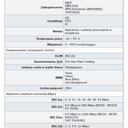
WEP
,
WPA-PSK
,
Zabezpieczenia
WPA-Enterprise (
WPA
/
WPA2
,
TKIP
/
AES
)
CE
,
Certyfikaty
FCC,
IC
Naścienny / sufitowy (mocowanie w
Montaż
komplecie)
Temperatura pracy
-10 ÷ 70° C
Wilgotność
5 ÷ 95% kondensująca
Zaawansowane zarządzanie ruchem
VLAN
802.1Q
Zaawansowany
QoS
Per-User Rate Limiting
Izolacja ruchu w trybie Guest
Obsługiwane
Voice,
Video,
WMM
Best Effort,
and Background
Liczba połączeń
250+
Wspierane prędkości transmisji (Mbps)
802.11a
6, 9, 12, 18, 24, 36, 48, 54 Mbps
6.5 Mbps to 450 Mbps (MCS0 - MCS23,
802.11n
HT 20/40)
6.5 Mbps to 1300 Mbps (MCS0 - MCS9
802.11ac
NSS1/2/3,
VHT 20/40/80)
802.11b
1, 2, 5.5, 11 Mbps