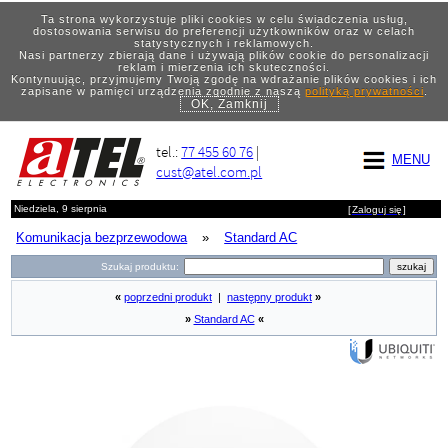
Ta strona wykorzystuje pliki cookies w celu świadczenia usług,
dostosowania serwisu do preferencji użytkowników oraz w celach
statystycznych i reklamowych.
Nasi partnerzy zbierają dane i używają plików cookie do personalizacji
reklam i mierzenia ich skuteczności.
Kontynuując, przyjmujemy Twoją zgodę na wdrażanie plików cookies i ich
zapisane w pamięci urządzenia zgodnie z naszą
polityką prywatności
.
OK, Zamknij
tel.:
77 455 60 76
|
MENU
cust@atel.com.pl
Niedziela, 9 sierpnia
[
Zaloguj się
]
Komunikacja bezprzewodowa
»
Standard AC
Szukaj produktu:
«
poprzedni produkt
|
następny produkt
»
»
Standard AC
«