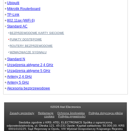
Ubiquiti
Mikrotik Routerboard
TP-Link
802.11ax (WiFi 6)
Standard AC
BEZPRZEWODOWE KARTY SIECIOWE
PUNKTY DOSTĘPOWE
ROUTERY BEZPRZEWODOWE
WZMACNIACZE SYGNAŁU
Standard N
Urządzenia aktywne 2,4 GHz
Urządzenia aktywne 5 GHz
Anteny 2,4 GHz
Anteny 5 GHz
Akcesoria bezprzewodowe
©2026 Atel Electronics
Zasady sprzedaży
Reklamacje
Ochrona środowiska
Polityka dotycząca plików
cookies
Polityka prywatności
Siedziba zgodnie z KRS: ATEL ELECTRONICS Spółka z ograniczoną
odpowiedzialnością, ul. Oleska 121, 45-231 Opole; Kapitał zakładowy: 50.000,00; KRS
0001010225; Sąd Rejonowy w Opolu, VIII Wydział Gospodarczy Krajowego Rejestru