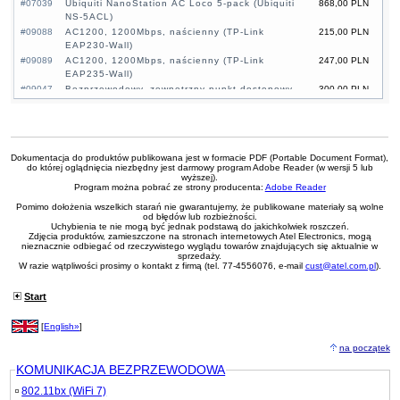
#07039
Ubiquiti NanoStation AC Loco 5-pack (Ubiquiti
868,00 PLN
NS-5ACL)
#09088
AC1200, 1200Mbps, naścienny (TP-Link
215,00 PLN
EAP230-Wall)
#09089
AC1200, 1200Mbps, naścienny (TP-Link
247,00 PLN
EAP235-Wall)
#09047
Bezprzewodowy, zewnętrzny punkt dostępowy,
300,00 PLN
867Mbps, 5GHz (TP-Link CPE710)
#06260
AC1200, 1200Mbps (TP-Link EAP225-Outdoor)
269,00 PLN
#09251
Gigabitowy bezprzewodowy punkt dostępowy,
224,00 PLN
AC1350, 1350Mbps (TP-Link EAP223)
Dokumentacja do produktów publikowana jest w formacie PDF (Portable Document Format),
#04658
AC1350, 1350Mbps (TP-Link EAP225)
256,00 PLN
do której oglądnięcia niezbędny jest darmowy program Adobe Reader (w wersji 5 lub
#04657
AC1750, 1750Mbps (TP-Link EAP245)
323,00 PLN
wyższej).
Program można pobrać ze strony producenta:
Adobe Reader
Pomimo dołożenia wszelkich starań nie gwarantujemy, że publikowane materiały są wolne
od błędów lub rozbieżności.
Uchybienia te nie mogą być jednak podstawą do jakichkolwiek roszczeń.
Zdjęcia produktów, zamieszczone na stronach internetowych Atel Electronics, mogą
nieznacznie odbiegać od rzeczywistego wyglądu towarów znajdujących się aktualnie w
sprzedaży.
W razie wątpliwości prosimy o kontakt z firmą (tel. 77-4556076, e-mail
cust@atel.com.pl
).
Start
[
English»
]
na początek
KOMUNIKACJA BEZPRZEWODOWA
802.11bx (WiFi 7)