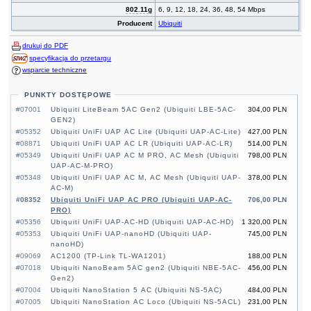
802.11g
6, 9, 12, 18, 24, 36, 48, 54 Mbps
Producent
Ubiquiti
drukuj do PDF
specyfikacja do przetargu
wsparcie techniczne
PUNKTY DOSTĘPOWE
#07001
Ubiquiti LiteBeam 5AC Gen2 (Ubiquiti LBE-5AC-
304,00 PLN
GEN2)
#05352
Ubiquiti UniFi UAP AC Lite (Ubiquiti UAP-AC-Lite)
427,00 PLN
#08871
Ubiquiti UniFi UAP AC LR (Ubiquiti UAP-AC-LR)
514,00 PLN
#05349
Ubiquiti UniFi UAP AC M PRO, AC Mesh (Ubiquiti
798,00 PLN
UAP-AC-M-PRO)
#05348
Ubiquiti UniFi UAP AC M, AC Mesh (Ubiquiti UAP-
378,00 PLN
AC-M)
#08352
Ubiquiti UniFi UAP AC PRO (Ubiquiti UAP-AC-
706,00 PLN
PRO)
#05356
Ubiquiti UniFi UAP-AC-HD (Ubiquiti UAP-AC-HD)
1 320,00 PLN
#05353
Ubiquiti UniFi UAP-nanoHD (Ubiquiti UAP-
745,00 PLN
nanoHD)
#09069
AC1200 (TP-Link TL-WA1201)
188,00 PLN
#07018
Ubiquiti NanoBeam 5AC gen2 (Ubiquiti NBE-5AC-
456,00 PLN
Gen2)
#07004
Ubiquiti NanoStation 5 AC (Ubiquiti NS-5AC)
484,00 PLN
#07005
Ubiquiti NanoStation AC Loco (Ubiquiti NS-5ACL)
231,00 PLN