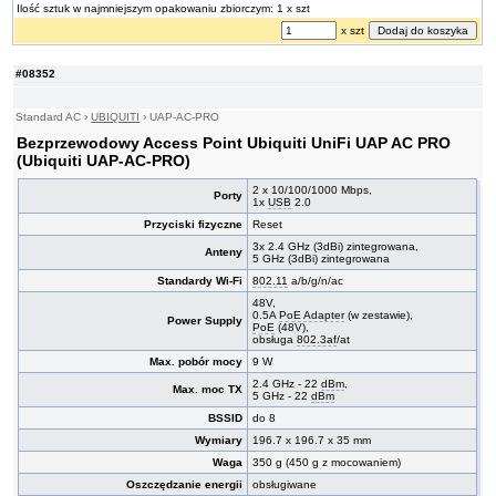
Ilość sztuk w najmniejszym opakowaniu zbiorczym: 1 x szt
x szt
#08352
Standard AC
›
UBIQUITI
›
UAP-AC-PRO
Bezprzewodowy Access Point Ubiquiti UniFi UAP AC PRO
(Ubiquiti UAP-AC-PRO)
2 x 10/100/1000 Mbps,
Porty
1x
USB
2.0
Przyciski fizyczne
Reset
3x 2.4 GHz (3dBi) zintegrowana,
Anteny
5 GHz (3dBi) zintegrowana
Standardy Wi-Fi
802.11
a/b/g/n/ac
48V,
0.5A
PoE
Adapter
(w zestawie),
Power Supply
PoE
(48V),
obsługa
802.3af
/at
Max. pobór mocy
9 W
2.4 GHz - 22
dBm
,
Max. moc TX
5 GHz - 22
dBm
BSSID
do 8
Wymiary
196.7 x 196.7 x 35 mm
Waga
350 g (450 g z mocowaniem)
Oszczędzanie energii
obsługiwane