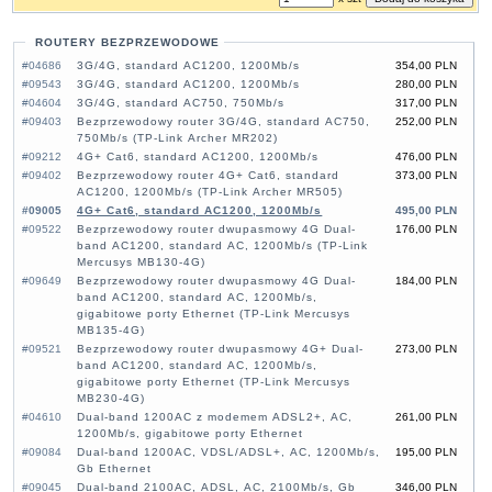
ROUTERY BEZPRZEWODOWE
#04686
3G/4G, standard AC1200, 1200Mb/s
354,00 PLN
#09543
3G/4G, standard AC1200, 1200Mb/s
280,00 PLN
#04604
3G/4G, standard AC750, 750Mb/s
317,00 PLN
#09403
Bezprzewodowy router 3G/4G, standard AC750,
252,00 PLN
750Mb/s (TP-Link Archer MR202)
#09212
4G+ Cat6, standard AC1200, 1200Mb/s
476,00 PLN
#09402
Bezprzewodowy router 4G+ Cat6, standard
373,00 PLN
AC1200, 1200Mb/s (TP-Link Archer MR505)
#09005
4G+ Cat6, standard AC1200, 1200Mb/s
495,00 PLN
#09522
Bezprzewodowy router dwupasmowy 4G Dual-
176,00 PLN
band AC1200, standard AC, 1200Mb/s (TP-Link
Mercusys MB130-4G)
#09649
Bezprzewodowy router dwupasmowy 4G Dual-
184,00 PLN
band AC1200, standard AC, 1200Mb/s,
gigabitowe porty Ethernet (TP-Link Mercusys
MB135-4G)
#09521
Bezprzewodowy router dwupasmowy 4G+ Dual-
273,00 PLN
band AC1200, standard AC, 1200Mb/s,
gigabitowe porty Ethernet (TP-Link Mercusys
MB230-4G)
#04610
Dual-band 1200AC z modemem ADSL2+, AC,
261,00 PLN
1200Mb/s, gigabitowe porty Ethernet
#09084
Dual-band 1200AC, VDSL/ADSL+, AC, 1200Mb/s,
195,00 PLN
Gb Ethernet
#09045
Dual-band 2100AC, ADSL, AC, 2100Mb/s, Gb
346,00 PLN