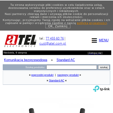
Ta strona wykorzystuje pliki cookies w celu świadczenia usług,
dostosowania serwisu do preferencji użytkowników oraz w celach
statystycznych i reklamowych.
Nasi partnerzy zbierają dane i używają plików cookie do personalizacji
reklam i mierzenia ich skuteczności.
Kontynuując, przyjmujemy Twoją zgodę na wdrażanie plików cookies i ich
zapisane w pamięci urządzenia zgodnie z naszą
polityką prywatności
.
OK, Zamknij
tel.:
77 455 60 76
|
MENU
cust@atel.com.pl
Niedziela, 9 sierpnia
[
Zaloguj się
]
Komunikacja bezprzewodowa
»
Standard AC
Szukaj produktu:
«
poprzedni produkt
|
następny produkt
»
»
Standard AC
«