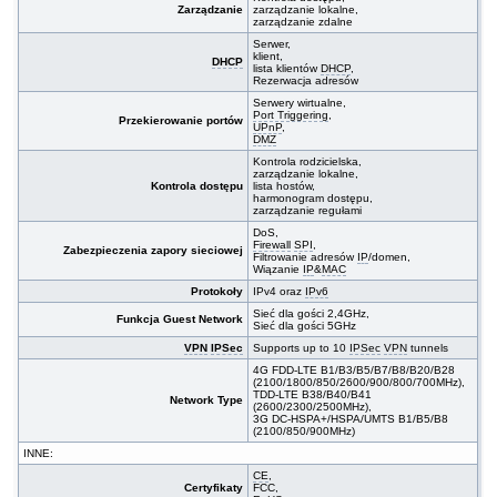
Zarządzanie
zarządzanie lokalne,
zarządzanie zdalne
Serwer,
klient,
DHCP
lista klientów
DHCP
,
Rezerwacja adresów
Serwery wirtualne,
Port Triggering
,
Przekierowanie portów
UPnP
,
DMZ
Kontrola rodzicielska,
zarządzanie lokalne,
Kontrola dostępu
lista hostów,
harmonogram dostępu,
zarządzanie regułami
DoS,
Firewall
SPI
,
Zabezpieczenia zapory sieciowej
Filtrowanie adresów
IP
/domen,
Wiązanie
IP
&
MAC
Protokoły
IPv4 oraz
IPv6
Sieć dla gości 2,4GHz,
Funkcja Guest Network
Sieć dla gości 5GHz
VPN
IPSec
Supports up to 10
IPSec
VPN
tunnels
4G FDD-LTE B1/B3/B5/B7/B8/B20/B28
(2100/1800/850/2600/900/800/700MHz),
TDD-LTE B38/B40/B41
Network Type
(2600/2300/2500MHz),
3G DC-HSPA+/HSPA/UMTS B1/B5/B8
(2100/850/900MHz)
INNE:
CE
,
Certyfikaty
FCC,