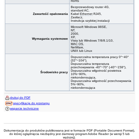
RoHS
Bezprzewodowy router 4G,
standard AC,
Zawartość opakowania
Kabel
Ethernet
RJ45,
Zasilacz,
Instrukcja szybkiej instalacji
Microsoft Windows 98SE,
NT,
2000,
XP,
Wymagania systemowe
Vista lub Windows 7/8/8.1/10,
MAC OS
,
NetWare,
UNIX lub Linux
Dopuszczalna temperatura pracy 0°~40°
(32°~104°),
Dopuszczalna temperatura
przechowywania -40°~70° (-40°~158°),
Dopuszczalna wilgotność powietrza
Środowisko pracy
10%~90%,
niekondensująca,
Dopuszczalna wilgotność przechowywania
5%~90%,
niekondensująca
drukuj do PDF
specyfikacja do przetargu
wsparcie techniczne
Dokumentacja do produktów publikowana jest w formacie PDF (Portable Document Format),
do której oglądnięcia niezbędny jest darmowy program Adobe Reader (w wersji 5 lub
wyższej).