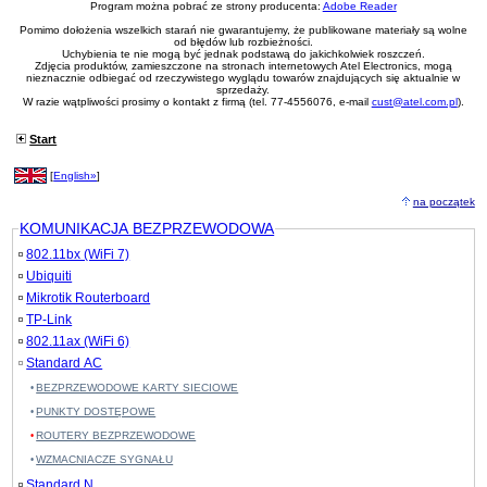
Program można pobrać ze strony producenta:
Adobe Reader
Pomimo dołożenia wszelkich starań nie gwarantujemy, że publikowane materiały są wolne
od błędów lub rozbieżności.
Uchybienia te nie mogą być jednak podstawą do jakichkolwiek roszczeń.
Zdjęcia produktów, zamieszczone na stronach internetowych Atel Electronics, mogą
nieznacznie odbiegać od rzeczywistego wyglądu towarów znajdujących się aktualnie w
sprzedaży.
W razie wątpliwości prosimy o kontakt z firmą (tel. 77-4556076, e-mail
cust@atel.com.pl
).
Start
[
English»
]
na początek
KOMUNIKACJA BEZPRZEWODOWA
802.11bx (WiFi 7)
Ubiquiti
Mikrotik Routerboard
TP-Link
802.11ax (WiFi 6)
Standard AC
BEZPRZEWODOWE KARTY SIECIOWE
PUNKTY DOSTĘPOWE
ROUTERY BEZPRZEWODOWE
WZMACNIACZE SYGNAŁU
Standard N