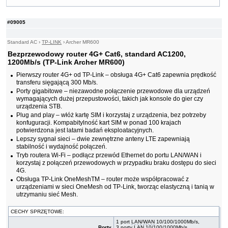
Ethernet, MU-MIMO
#04571
Dual-band AC1200, AC, 1200Mb/s
102,00 PLN
#09005
#09079
Dual-band AC1200, standard AC, 1200Mb/s
92,80 PLN
#09102
Dual-band AC1200, standard AC, 1200Mb/s
69,70 PLN
#09103
Dual-band AC1200, standard AC, 1200Mb/s
78,50 PLN
Standard AC
›
TP-LINK
›
Archer MR600
#09192
Dual-band AC1200, standard AC, 1200Mb/s
87,30 PLN
Bezprzewodowy router 4G+ Cat6, standard AC1200,
#06238
Dual-band AC1200, 1200Mb/s, Gb Ethernet
130,00 PLN
1200Mb/s (TP-Link Archer MR600)
#09080
Dual-band AC1200, standard AC, 1200Mb/s, Gb
167,00 PLN
Ethernet
Pierwszy router 4G+ od TP-Link – obsługa 4G+ Cat6 zapewnia prędkość
transferu sięgającą 300 Mb/s.
#09104
Dual-band AC1200, standard AC, 1200Mb/s, Gb
105,00 PLN
Ethernet
Porty gigabitowe – niezawodne połączenie przewodowe dla urządzeń
wymagających dużej przepustowości, takich jak konsole do gier czy
#09185
Dual-band AC1200, standard AC, 1200Mb/s, MU-
121,00 PLN
urządzenia STB.
MIMO
Plug and play – włóż kartę SIM i korzystaj z urządzenia, bez potrzeby
#09042
Dual-band AC1900, standard AC, 1900Mb/s
158,00 PLN
konfuguracji. Kompabitylność kart SIM w ponad 100 krajach
#09108
Bezprzewodowy router dwupasmowy Dual-band
123,00 PLN
potwierdzona jest latami badań eksploatacyjnych.
AC1900, standard AC, 1900Mb/s (TP-Link
Lepszy sygnał sieci – dwie zewnętrzne anteny LTE zapewniają
Mercusys MR50G)
stabilność i wydajność połączeń.
#09078
Dual-band AC750, standard AC, 750Mb/s
83,30 PLN
Tryb routera Wi-Fi – podłącz przewód Ethernet do portu LAN/WAN i
#04572
Dual-band AC750, AC, 750Mb/s
92,80 PLN
korzystaj z połączeń przewodowych w przypadku braku dostępu do sieci
#09322
Bezprzewodowy router dwupasmowy Dual-band
114,00 PLN
4G.
AX1500, standard AX, 1500Mb/s, gigabitowe
Obsługa TP-Link OneMeshTM – router może współpracować z
porty Ethernet (TP-Link Mercusys MR60X)
urządzeniami w sieci OneMesh od TP-Link, tworząc elastyczną i tanią w
#06240
Nano AC 750Mbps
111,00 PLN
utrzymaniu sieć Mesh.
#09012
Router Mesh Deco E4 2-pack, AC1200 (TP-Link
252,00 PLN
DECO E4(2-Pack))
CECHY SPRZĘTOWE:
#09014
Router Mesh Deco M4 1-pack, AC1200 (TP-Link
195,00 PLN
DECO M4(1-Pack))
1 port
LAN
/
WAN
10/100/1000Mb/s,
Porty
3 porty
LAN
10/100/1000Mb/s,