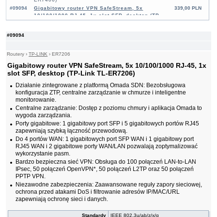
#09094
Gigabitowy router VPN SafeStream, 5x
339,00 PLN
10/100/1000 RJ-45, 1x slot SFP, desktop (TP-
Link TL-ER7206)
#08374
Szerokopasmowy router z równoważeniem
106,00 PLN
#09094
obciążenia pasma (TP-Link TL-R470T+)
Routery
›
TP-LINK
›
ER7206
Gigabitowy router VPN SafeStream, 5x 10/100/1000 RJ-45, 1x
slot SFP, desktop (TP-Link TL-ER7206)
Działanie zintegrowane z platformą Omada SDN: Bezobsługowa
konfiguracja ZTP, centralne zarządzanie w chmurze i inteligentne
monitorowanie.
Centralne zarządzanie: Dostęp z poziomu chmury i aplikacja Omada to
wygoda zarządzania.
Porty gigabitowe: 1 gigabitowy port SFP i 5 gigabitowych portów RJ45
zapewniają szybką łączność przewodową.
Do 4 portów WAN: 1 gigabitowych port SFP WAN i 1 gigabitowy port
RJ45 WAN i 2 gigabitowe porty WAN/LAN pozwalają zoptymalizować
wykorzystanie pasm.
Bardzo bezpieczna sieć VPN: Obsługa do 100 połączeń LAN-to-LAN
IPsec, 50 połączeń OpenVPN*, 50 połączeń L2TP oraz 50 połączeń
PPTP VPN.
Niezawodne zabezpieczenia: Zaawansowane reguły zapory sieciowej,
ochrona przed atakami DoS i filtrowanie adresów IP/MAC/URL
zapewniają ochronę sieci i danych.
Standardy
IEEE
802.3u
/ab/z/x/q