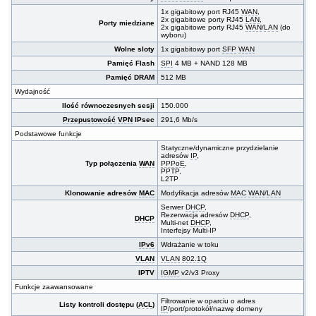
1x gigabitowy port RJ45
WAN
,
2x gigabitowe porty RJ45
LAN
,
Porty miedziane
2x gigabitowe porty RJ45
WAN
/
LAN
(do
wyboru)
Wolne sloty
1x gigabitowy port
SFP
WAN
Pamięć Flash
SPI
4 MB + NAND 128 MB
Pamięć DRAM
512 MB
Wydajność
Ilość równoczesnych sesji
150.000
Przepustowość
VPN
IPsec
291,6 Mb/s
Podstawowe funkcje
Statyczne/dynamiczne przydzielanie
adresów
IP
,
Typ połączenia
WAN
PPPoE
,
PPTP,
L2TP
Klonowanie adresów
MAC
Modyfikacja adresów
MAC
WAN
/
LAN
Serwer
DHCP
,
Rezerwacja adresów
DHCP
,
DHCP
Multi-net
DHCP
,
Interfejsy Multi-IP
IPv6
Wdrażanie w toku
VLAN
VLAN
802.1Q
IPTV
IGMP
v2/v3 Proxy
Funkcje zaawansowane
Filtrowanie w oparciu o adres
Listy kontroli dostępu (
ACL
)
IP
/port/protokół/nazwę domeny