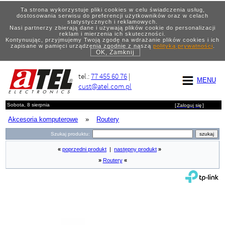
Ta strona wykorzystuje pliki cookies w celu świadczenia usług,
dostosowania serwisu do preferencji użytkowników oraz w celach
statystycznych i reklamowych.
Nasi partnerzy zbierają dane i używają plików cookie do personalizacji
reklam i mierzenia ich skuteczności.
Kontynuując, przyjmujemy Twoją zgodę na wdrażanie plików cookies i ich
zapisane w pamięci urządzenia zgodnie z naszą
polityką prywatności
.
OK, Zamknij
tel.:
77 455 60 76
|
MENU
cust@atel.com.pl
Sobota, 8 sierpnia
[
Zaloguj się
]
Akcesoria komputerowe
»
Routery
Szukaj produktu:
«
poprzedni produkt
|
następny produkt
»
»
Routery
«