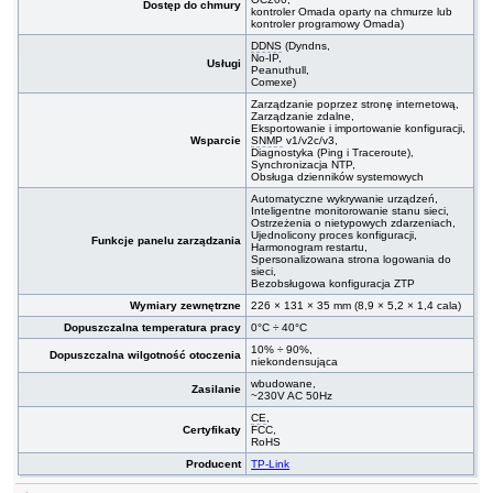
Dostęp do chmury
kontroler Omada oparty na chmurze lub
kontroler programowy Omada)
DDNS
(Dyndns,
No-IP,
Usługi
Peanuthull,
Comexe)
Zarządzanie poprzez stronę internetową,
Zarządzanie zdalne,
Eksportowanie i importowanie konfiguracji,
Wsparcie
SNMP
v1/v2c/v3,
Diagnostyka (Ping i Traceroute),
Synchronizacja NTP,
Obsługa dzienników systemowych
Automatyczne wykrywanie urządzeń,
Inteligentne monitorowanie stanu sieci,
Ostrzeżenia o nietypowych zdarzeniach,
Ujednolicony proces konfiguracji,
Funkcje panelu zarządzania
Harmonogram restartu,
Spersonalizowana strona logowania do
sieci,
Bezobsługowa konfiguracja ZTP
Wymiary zewnętrzne
226 × 131 × 35 mm (8,9 × 5,2 × 1,4 cala)
Dopuszczalna temperatura pracy
0°C ÷ 40°C
10% ÷ 90%,
Dopuszczalna wilgotność otoczenia
niekondensująca
wbudowane,
Zasilanie
~230V AC 50Hz
CE
,
Certyfikaty
FCC,
RoHS
Producent
TP-Link