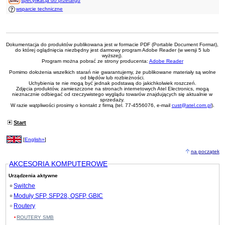
specyfikacja do przetargu
wsparcie techniczne
Dokumentacja do produktów publikowana jest w formacie PDF (Portable Document Format),
do której oglądnięcia niezbędny jest darmowy program Adobe Reader (w wersji 5 lub
wyższej).
Program można pobrać ze strony producenta:
Adobe Reader
Pomimo dołożenia wszelkich starań nie gwarantujemy, że publikowane materiały są wolne
od błędów lub rozbieżności.
Uchybienia te nie mogą być jednak podstawą do jakichkolwiek roszczeń.
Zdjęcia produktów, zamieszczone na stronach internetowych Atel Electronics, mogą
nieznacznie odbiegać od rzeczywistego wyglądu towarów znajdujących się aktualnie w
sprzedaży.
W razie wątpliwości prosimy o kontakt z firmą (tel. 77-4556076, e-mail
cust@atel.com.pl
).
Start
[
English»
]
na początek
AKCESORIA KOMPUTEROWE
Urządzenia aktywne
Switche
Moduły SFP, SFP28, QSFP, GBIC
Routery
ROUTERY SMB