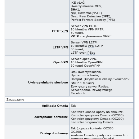
IKE v1/v2,
Uwierzytelnianie MD5,
SHA1,
NAT
Traversal (NAT-T),
Dead Peer Detection (DPD),
Perfect Forward Secrecy (PFS)
Serwer
VPN
PPTP,
10 klientów
VPN
PPTP,
PPTP
VPN
50 tuneli,
PPTP z szyfrowaniem MPPE
Serwer
VPN
L2TP,
10 klientów
VPN
L2TP,
L2TP
VPN
50 tuneli,
L2TP over
IPSec
Serwer OpenVPN,
OpenVPN
10 klientów OpenVPN,
50 tuneli OpenVPN*
Brak uwierzytelniania,
Uproszczone hasło,
Hotspot
（Użytkownik lokalny / Voucher* /
Uwierzytelnianie sieciowe
SMS* / Radius*),
Zewnętrzny serwer Radius,
Serwer portalu zewnętrznego,
Facebook
Zarządzanie
Aplikacja Omada
Tak
Kontroler Omada oparty na chmurze,
Kontroler sprzętowy Omada (OC300),
Zarządzanie centralne
Kontroler sprzętowy Omada (OC200),
Kontroler programowy Omada
Tak (poprzez kontroler OC300,
OC200,
Dostęp do chmury
kontroler Omada oparty na chmurze lub
kontroler programowy Omada)