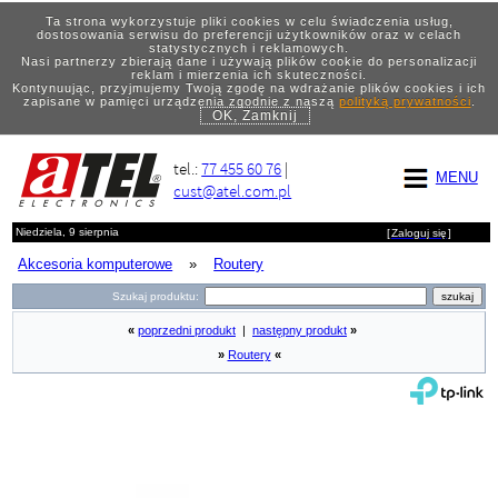
Ta strona wykorzystuje pliki cookies w celu świadczenia usług,
dostosowania serwisu do preferencji użytkowników oraz w celach
statystycznych i reklamowych.
Nasi partnerzy zbierają dane i używają plików cookie do personalizacji
reklam i mierzenia ich skuteczności.
Kontynuując, przyjmujemy Twoją zgodę na wdrażanie plików cookies i ich
zapisane w pamięci urządzenia zgodnie z naszą
polityką prywatności
.
OK, Zamknij
tel.:
77 455 60 76
|
MENU
cust@atel.com.pl
Niedziela, 9 sierpnia
[
Zaloguj się
]
Akcesoria komputerowe
»
Routery
Szukaj produktu:
«
poprzedni produkt
|
następny produkt
»
»
Routery
«