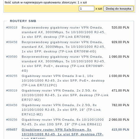
Ilość sztuk w najmniejszym opakowaniu zbiorczym: 1 x szt
x szt
ROUTERY SMB
#09318
Bezprzewodowy gigabitowy router VPN Omada,
520,00 PLN
standard AX, 3000Mbps, 5x 10/100/1000 RJ-45,
1x slot SFP, desktop (TP-Link ER706W)
#09458
Bezprzewodowy gigabitowy router VPN Omada,
929,00 PLN
standard AX, 3000Mbps, 5x 10/100/1000 RJ-45,
1x slot SFP, desktop (TP-Link ER706W-4G)
#09590
Bezprzewodowy gigabitowy router VPN Omada,
1 090,00 PLN
standard AX, 3000Mbps, 5x 10/100/1000 RJ-45,
1x slot SFP, PoE+, desktop (TP-Link ER706WP-
4G)
#09255
Gigabitowy router VPN Omada 3-w-1, 10x
1 030,00 PLN
10/100/1000 RJ-45, 2x slot SFP, PoE+, desktop
(TP-Link ER7212PC)
#09319
Gigabitowy router VPN Omada, 2x 2.5G, 4x
471,00 PLN
10/100/1000 RJ-45, 1x slot SFP, desktop (TP-Link
ER707-M2)
#09456
Gigabitowy router VPN Omada, 2x 2.5G, 8x
782,00 PLN
10/100/1000 RJ-45, 2x slot SFP, 19" (TP-Link
ER7412-M2)
#09256
Gigabitowy router VPN Omada, 8x 10/100/1000
2 060,00 PLN
RJ-45, 2x slot 10G SFP, 19" (TP-Link ER8411)
#09457
Gigabitowy router VPN SafeStream, 5x
415,00 PLN
10/100/1000 RJ-45, 1x slot SFP, desktop (TP-
Link ER7406)