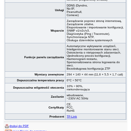
DDNS
(Dyndns,
No-IP,
Usługi
Peanuthull,
Comexe)
Zarządzanie poprzez stronę internetową,
Zarządzanie zdalne,
Eksportowanie i importowanie konfiguracji,
Wsparcie
SNMP
v1/v2c/v3,
Diagnostyka (Ping i Traceroute),
Synchronizacja NTP,
Obsługa dzienników systemowych
Automatyczne wykrywanie urządzeń,
Inteligentne monitorowanie stanu sieci,
Ostrzeżenia o nietypowych zdarzeniach,
Ujednolicony proces konfiguracji,
Funkcje panelu zarządzania
Harmonogram restartu,
Spersonalizowana strona logowania do
sieci,
Bezobsługowa konfiguracja ZTP
Wymiary zewnętrzne
294 × 140 × 44 mm (11,6 × 5,5 × 1,7 cali)
Dopuszczalna temperatura pracy
0°C ÷ 50°C
10% ÷ 90%,
Dopuszczalna wilgotność otoczenia
niekondensująca
wbudowane,
Zasilanie
~230V AC 50Hz
CE
,
Certyfikaty
FCC,
RoHS
Producent
TP-Link
drukuj do PDF