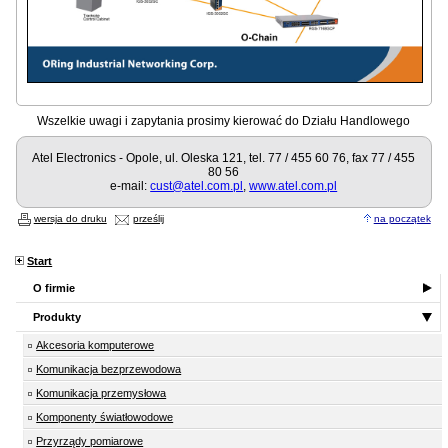
Wszelkie uwagi i zapytania prosimy kierować do Działu Handlowego
Atel Electronics - Opole, ul. Oleska 121, tel. 77 / 455 60 76, fax 77 / 455
80 56
e-mail:
cust@atel.com.pl
,
www.atel.com.pl
wersja do druku
prześlij
na początek
Start
O firmie
Produkty
Akcesoria komputerowe
Komunikacja bezprzewodowa
Komunikacja przemysłowa
Komponenty światłowodowe
Przyrządy pomiarowe