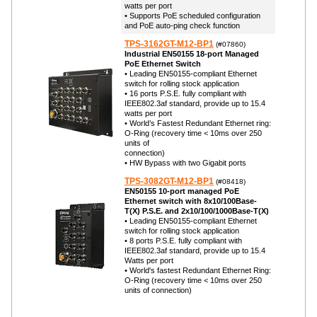
watts per port
• Supports PoE scheduled configuration
and PoE auto-ping check function
TPS-3162GT-M12-BP1
(#07860)
Industrial EN50155 18-port Managed
PoE Ethernet Switch
• Leading EN50155-compliant Ethernet
switch for rolling stock application
• 16 ports P.S.E. fully compliant with
IEEE802.3af standard, provide up to 15.4
watts per port
• World’s Fastest Redundant Ethernet ring:
O-Ring (recovery time < 10ms over 250
units of
connection)
• HW Bypass with two Gigabit ports
TPS-3082GT-M12-BP1
(#08418)
EN50155 10-port managed PoE
Ethernet switch with 8x10/100Base-
T(X) P.S.E. and 2x10/100/1000Base-T(X)
• Leading EN50155-compliant Ethernet
switch for rolling stock application
• 8 ports P.S.E. fully compliant with
IEEE802.3af standard, provide up to 15.4
Watts per port
• World's fastest Redundant Ethernet Ring:
O-Ring (recovery time < 10ms over 250
units of connection)