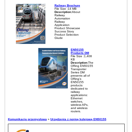
Railway Brochure
File Size :14 MB
Description:
About
Railway
Automation
Railway
Application
Product Showcase
Success Story
Product Selection
Giude
EN50155
Products DM
File Size :1,408
KB
Description:
The
ORing EN50155
Transporter
Series DM
presents all of
ORing’s
EN50155
products
dedicated to
railway
applications:
Ethernet
switches,
wireless APs,
and wireless
routers.
Komunikacja przemysłowa
»
Urządzenia z normą kolejową EN50155