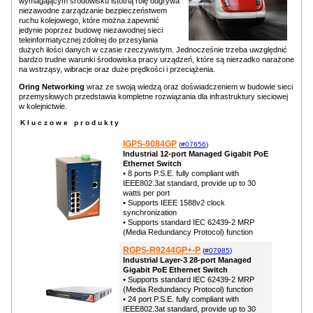
wymagającym środowisku istotną rolę odgrywa
niezawodne zarządzanie bezpieczeństwem
ruchu kolejowego, które można zapewnić
jedynie poprzez budowę niezawodnej sieci
teleinformatycznej zdolnej do przesyłania
dużych ilości danych w czasie rzeczywistym. Jednocześnie trzeba uwzględnić
bardzo trudne warunki środowiska pracy urządzeń, które są nierzadko narażone
na wstrząsy, wibracje oraz duże prędkości i przeciążenia.
Oring Networking
wraz ze swoją wiedzą oraz doświadczeniem w budowie sieci
przemysłowych przedstawia kompletne rozwiązania dla infrastruktury sieciowej
w kolejnictwie.
Kluczowe produkty
IGPS-9084GP
(
#07656
)
Industrial 12-port Managed Gigabit PoE
Ethernet Switch
• 8 ports P.S.E. fully compliant with
IEEE802.3at standard, provide up to 30
watts per port
• Supports IEEE 1588v2 clock
synchronization
• Supports standard IEC 62439-2 MRP
(Media Redundancy Protocol) function
RGPS-R9244GP+-P
(
#07985
)
Industrial Layer-3 28-port Managed
Gigabit PoE Ethernet Switch
• Supports standard IEC 62439-2 MRP
(Media Redundancy Protocol) function
• 24 port P.S.E. fully compliant with
IEEE802.3at standard, provide up to 30