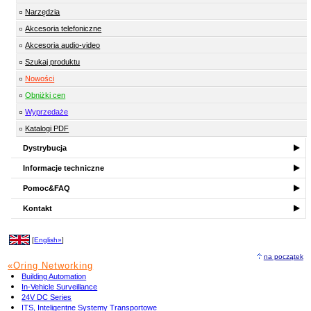
Narzędzia
Akcesoria telefoniczne
Akcesoria audio-video
Szukaj produktu
Nowości
Obniżki cen
Wyprzedaże
Katalogi PDF
Dystrybucja
Informacje techniczne
Pomoc&FAQ
Kontakt
[
English»
]
na początek
«Oring Networking
Building Automation
In-Vehicle Surveillance
24V DC Series
ITS, Inteligentne Systemy Transportowe