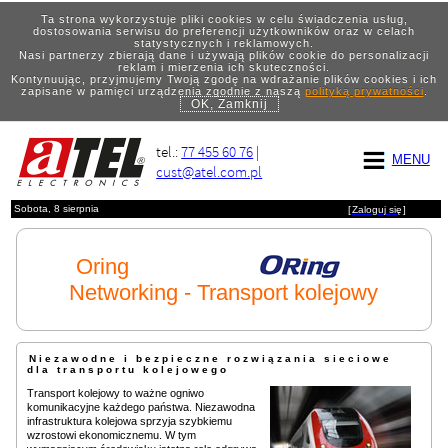
Ta strona wykorzystuje pliki cookies w celu świadczenia usług,
dostosowania serwisu do preferencji użytkowników oraz w celach
statystycznych i reklamowych.
Nasi partnerzy zbierają dane i używają plików cookie do personalizacji
reklam i mierzenia ich skuteczności.
Kontynuując, przyjmujemy Twoją zgodę na wdrażanie plików cookies i ich
zapisane w pamięci urządzenia zgodnie z naszą
polityką prywatności
.
OK, Zamknij
tel.:
77 455 60 76
|
MENU
cust@atel.com.pl
Sobota, 8 sierpnia
[
Zaloguj się
]
Oring
Networking - Transport kolejowy
Niezawodne i bezpieczne rozwiązania sieciowe
dla transportu kolejowego
Transport kolejowy to ważne ogniwo
komunikacyjne każdego państwa. Niezawodna
infrastruktura kolejowa sprzyja szybkiemu
wzrostowi ekonomicznemu. W tym