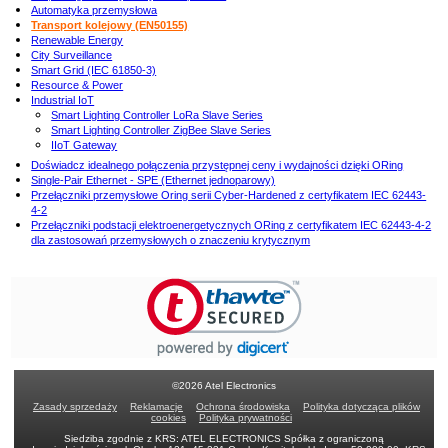
Automatyka przemysłowa
Transport kolejowy (EN50155)
Renewable Energy
City Surveillance
Smart Grid (IEC 61850-3)
Resource & Power
Industrial IoT
Smart Lighting Controller LoRa Slave Series
Smart Lighting Controller ZigBee Slave Series
IIoT Gateway
Doświadcz idealnego połączenia przystępnej ceny i wydajności dzięki ORing
Single-Pair Ethernet - SPE (Ethernet jednoparowy)
Przełączniki przemysłowe Oring serii Cyber-Hardened z certyfikatem IEC 62443-
4-2
Przełączniki podstacji elektroenergetycznych ORing z certyfikatem IEC 62443-4-2
dla zastosowań przemysłowych o znaczeniu krytycznym
©2026 Atel Electronics
Zasady sprzedaży
Reklamacje
Ochrona środowiska
Polityka dotycząca plików
cookies
Polityka prywatności
Siedziba zgodnie z KRS: ATEL ELECTRONICS Spółka z ograniczoną