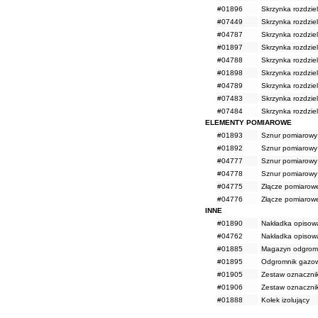
#01896
Skrzynka rozdzie
#07449
Skrzynka rozdzie
#04787
Skrzynka rozdzie
#01897
Skrzynka rozdzie
#04788
Skrzynka rozdzie
#01898
Skrzynka rozdzie
#04789
Skrzynka rozdzie
#07483
Skrzynka rozdzie
#07484
Skrzynka rozdzie
ELEMENTY POMIAROWE
#01893
Sznur pomiarowy 
#01892
Sznur pomiarowy
#04777
Sznur pomiarowy 
#04778
Sznur pomiarowy 
#04775
Złącze pomiarow
#04776
Złącze pomiarow
INNE
#01890
Nakładka opisowa
#04762
Nakładka opisowa
#01885
Magazyn odgromn
#01895
Odgromnik gazowy
#01905
Zestaw oznaczni
#01906
Zestaw oznaczni
#01888
Kołek izolujący