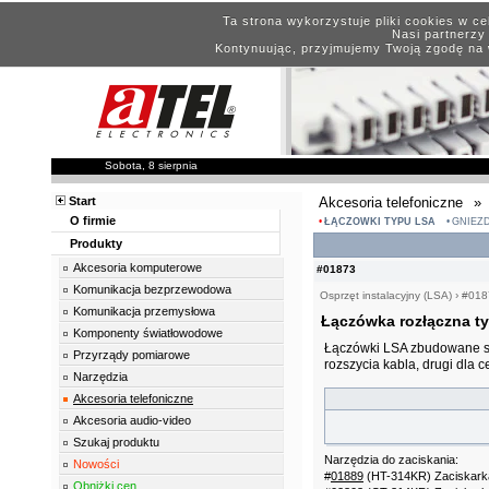
Ta strona wykorzystuje pliki cookies w c
Nasi partnerzy 
Kontynuując, przyjmujemy Twoją zgodę na 
Sobota, 8 sierpnia
Start
Akcesoria telefoniczne
»
O firmie
ŁĄCZÓWKI TYPU LSA
GNIEZD
Produkty
Akcesoria komputerowe
#01873
Komunikacja bezprzewodowa
Osprzęt instalacyjny (LSA)
›
#018
Komunikacja przemysłowa
Łączówka rozłączna ty
Komponenty światłowodowe
Łączówki LSA zbudowane są
Przyrządy pomiarowe
rozszycia kabla, drugi dla 
Narzędzia
Akcesoria telefoniczne
Akcesoria audio-video
Szukaj produktu
Narzędzia do zaciskania:
Nowości
#
01889
(HT-314KR) Zaciskarka 
Obniżki cen