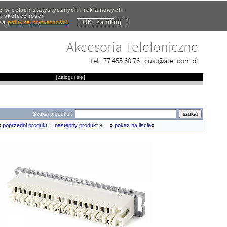
az w celach statystycznych i reklamowych.
ch skuteczności.
OK, Zamknij
szą
polityką prywatności
.
Akcesoria Telefoniczne
tel.:
77 455 60 76
|
cust@atel.com.pl
[
Zaloguj się
]
Szukaj produktu:
«
poprzedni produkt
|
następny produkt
»
»
pokaż na liście
«