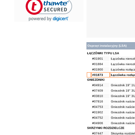
Osprzęt instalacyjny (LSA)
ŁĄCZÓWKI TYPU LSA
#01901
Łączówka nierozł
#01884
Łączówka nierozł
#01900
Łączówka rozłącz
#01873
Łączówka rozłąc
GNIEZDNIKI
#04914
Gniezdnik 19" 1U
#07409
Gniezdnik 19" 3U
#03810
Gniezdnik 19" 3U
#07816
Gniezdnik naście
#04753
Gniezdnik naście
#01902
Gniezdnik naście
#04752
Gniezdnik naście
#04906
Gniezdnik naście
SKRZYNKI ROZDZIELCZE
#07447
Skrzynka rozdzie