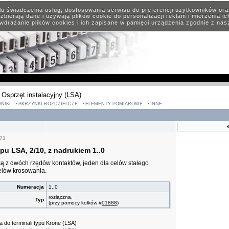
elu świadczenia usług, dostosowania serwisu do preferencji użytkowników or
zbierają dane i używają plików cookie do personalizacji reklam i mierzenia i
wdrażanie plików cookies i ich zapisane w pamięci urządzenia zgodnie z na
Osprzęt instalacyjny (LSA)
NIKI
SKRZYNKI ROZDZIELCZE
ELEMENTY POMIAROWE
INNE
73
pu LSA, 2/10, z nadrukiem 1..0
 z dwóch rzędów kontaktów, jeden dla celów stałego
celów krosowania.
Numeracja
1..0
rozłączna,
Typ
(przy pomocy kołków #
01888
)
do terminali typu Krone (LSA)