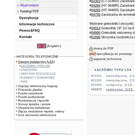
#
02303
(CT-314KR) Zaciskarka 
Wyprzedaże
#
04284
(HT-364BR) Zaciskarka 
#
04283
(HT-344KR) Zaciskarka 
Katalogi PDF
#
04795
Zaciskarka do terminal
Dystrybucja
Wybrane gniezdniki i skrzynki:
Informacje techniczne
#
04914
Gniezdnik 19" 1U na 6
Pomoc&FAQ
#
04906
Gniezdnik naścienny d
Kontakt
#
01896
Skrzynka rozdzielcza d
[
English»
]
drukuj do PDF
specyfikacja do przetargu
AKCESORIA TELEFONICZNE
wsparcie techniczne
Osprzęt instalacyjny (LSA)
ŁĄCZÓWKI TYPU LSA
ŁĄCZÓWKI TYPU LSA
GNIEZDNIKI
SKRZYNKI ROZDZIELCZE
#01901
nierozłączna, 2/
ELEMENTY POMIAROWE
#01884
nierozłączna, 2/
INNE
#01900
rozłączna, 2/10,
Osprzęt telefoniczny krajowy
#01873
rozłączna, 2/10,
Przewody płaskie
Puszki natynkowe
Puszki podtynkowe
Rozdzielacze i łączniki
Sznury spiralne i proste
Urządzenia dodatkowe
Złącza modularne męskie, osłony
Inne akcesoria telefoniczne