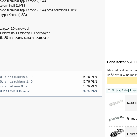
do terminali typu Krone (LSA)
terminali 110/88
do terminali typu Krone (LSA) oraz terminali 110/88
i typu Krone (LSA)
 złączy 10-parowych
zielony na 41 złączy 10-parowych
la 30 par, zamykana na zatrzask
Cena netto:
5,76 
Minimalna ilość zamó
Ilość sztuk w najmni
10, z nadrukiem 0..9
5,76 PLN
10, z nadrukiem 1..0
5,76 PLN
 z nadrukiem 0..9
5,76 PLN
Najczęściej kup
 z nadrukiem 1..0
5,76 PLN
Nakład
Gniezd
Gniezd