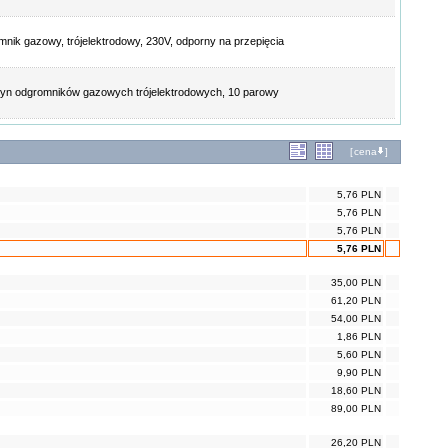
nik gazowy, trójelektrodowy, 230V, odporny na przepięcia
n odgromników gazowych trójelektrodowych, 10 parowy
[
cena
]
5,76 PLN
5,76 PLN
5,76 PLN
5,76 PLN
35,00 PLN
61,20 PLN
54,00 PLN
1,86 PLN
5,60 PLN
9,90 PLN
18,60 PLN
89,00 PLN
26,20 PLN