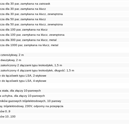
lcza dla 30 par, zamykana na zatrzask
lcza dla 30 par, zamykana na klucz
lcza dla 30 par, zamykana na klucz, zewnętrzna
lcza dla 50 par, zamykana na klucz
lcza dla 50 par, zamykana na klucz, zewnętrzna
lcza dla 100 par, zamykana na klucz
lcza dla 100 par, zamykana na klucz, zewnętrzna
lcza dla 300 par, zamykana na klucz, metal
lcza dla 1000 par, zamykana na klucz, metal
czterożyłowy, 2 m
 dwużyłowy, 2 m
zakończony 2 złączami typu krokodylek, 1,5 m
zakończony 4 złączami typu krokodylek, długość: 1,5 m
e do łączówek typu LSA, 2-stykowe
e do łączówek typu LSA, 4-stykowe
 stała, dla złączy 10-parowych
 uchylna, dla złączy 10-parowych
ików gazowych trójelektrodowych, 10 parowy
, trójelektrodowy, 230V, odporny na przepięcia
ków 0..9
ków 10..100