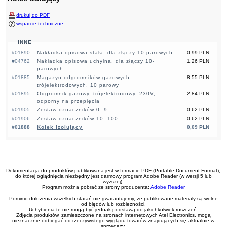
drukuj do PDF
wsparcie techniczne
INNE
#01890
Nakładka opisowa stała, dla złączy 10-parowych
0,99 PLN
#04762
Nakładka opisowa uchylna, dla złączy 10-
1,26 PLN
parowych
#01885
Magazyn odgromników gazowych
8,55 PLN
trójelektrodowych, 10 parowy
#01895
Odgromnik gazowy, trójelektrodowy, 230V,
2,84 PLN
odporny na przepięcia
#01905
Zestaw oznaczników 0..9
0,62 PLN
#01906
Zestaw oznaczników 10..100
0,62 PLN
#01888
Kołek izolujący
0,09 PLN
Dokumentacja do produktów publikowana jest w formacie PDF (Portable Document Format),
do której oglądnięcia niezbędny jest darmowy program Adobe Reader (w wersji 5 lub
wyższej).
Program można pobrać ze strony producenta:
Adobe Reader
Pomimo dołożenia wszelkich starań nie gwarantujemy, że publikowane materiały są wolne
od błędów lub rozbieżności.
Uchybienia te nie mogą być jednak podstawą do jakichkolwiek roszczeń.
Zdjęcia produktów, zamieszczone na stronach internetowych Atel Electronics, mogą
nieznacznie odbiegać od rzeczywistego wyglądu towarów znajdujących się aktualnie w
sprzedaży.