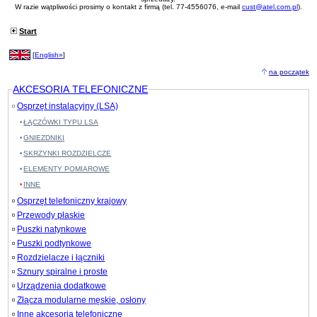
W razie wątpliwości prosimy o kontakt z firmą (tel. 77-4556076, e-mail
cust@atel.com.pl
).
Start
[
English»
]
na początek
AKCESORIA TELEFONICZNE
Osprzęt instalacyjny (LSA)
ŁĄCZÓWKI TYPU LSA
GNIEZDNIKI
SKRZYNKI ROZDZIELCZE
ELEMENTY POMIAROWE
INNE
Osprzęt telefoniczny krajowy
Przewody płaskie
Puszki natynkowe
Puszki podtynkowe
Rozdzielacze i łączniki
Sznury spiralne i proste
Urządzenia dodatkowe
Złącza modularne męskie, osłony
Inne akcesoria telefoniczne