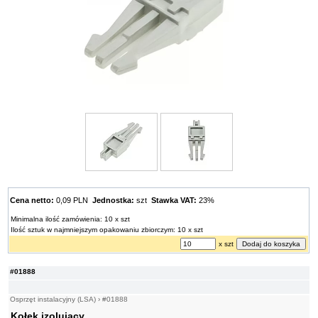
Cena netto:
0,09 PLN
Jednostka:
szt
Stawka VAT:
23%
Minimalna ilość zamówienia: 10 x szt
Ilość sztuk w najmniejszym opakowaniu zbiorczym: 10 x szt
x szt
#01888
Osprzęt instalacyjny (LSA)
›
#01888
Kołek izolujący