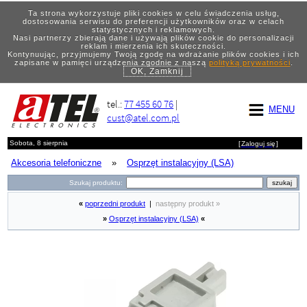
Ta strona wykorzystuje pliki cookies w celu świadczenia usług,
dostosowania serwisu do preferencji użytkowników oraz w celach
statystycznych i reklamowych.
Nasi partnerzy zbierają dane i używają plików cookie do personalizacji
reklam i mierzenia ich skuteczności.
Kontynuując, przyjmujemy Twoją zgodę na wdrażanie plików cookies i ich
zapisane w pamięci urządzenia zgodnie z naszą
polityką prywatności
.
OK, Zamknij
tel.:
77 455 60 76
|
MENU
cust@atel.com.pl
Sobota, 8 sierpnia
[
Zaloguj się
]
Akcesoria telefoniczne
»
Osprzęt instalacyjny (LSA)
Szukaj produktu:
«
poprzedni produkt
|
następny produkt »
»
Osprzęt instalacyjny (LSA)
«