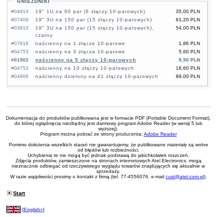
GNIEZDNIKI
#04914
19" 1U na 60 par (6 złączy 10-parowych)
35,00 PLN
#07409
19" 3U na 150 par (15 złączy 10-parowych)
61,20 PLN
#03810
19" 3U na 150 par (15 złączy 10-parowych),
54,00 PLN
czarny
#07816
naścienny na 1 złącze 10-parowe
1,86 PLN
#04753
naścienny na 3 złącza 10-parowe
5,60 PLN
#01902
naścienny na 5 złączy 10-parowych
9,90 PLN
#04752
naścienny na 10 złączy 10-parowych
18,60 PLN
#04906
naścienny dzielony na 41 złączy 10-parowych
89,00 PLN
Dokumentacja do produktów publikowana jest w formacie PDF (Portable Document Format),
do której oglądnięcia niezbędny jest darmowy program Adobe Reader (w wersji 5 lub
wyższej).
Program można pobrać ze strony producenta:
Adobe Reader
Pomimo dołożenia wszelkich starań nie gwarantujemy, że publikowane materiały są wolne
od błędów lub rozbieżności.
Uchybienia te nie mogą być jednak podstawą do jakichkolwiek roszczeń.
Zdjęcia produktów, zamieszczone na stronach internetowych Atel Electronics, mogą
nieznacznie odbiegać od rzeczywistego wyglądu towarów znajdujących się aktualnie w
sprzedaży.
W razie wątpliwości prosimy o kontakt z firmą (tel. 77-4556076, e-mail
cust@atel.com.pl
).
Start
[
English»
]