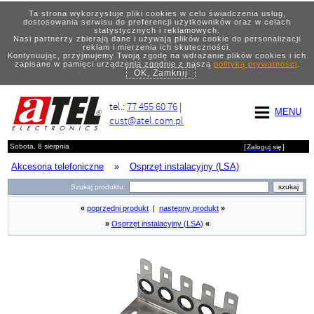
Ta strona wykorzystuje pliki cookies w celu świadczenia usług,
dostosowania serwisu do preferencji użytkowników oraz w celach
statystycznych i reklamowych.
Nasi partnerzy zbierają dane i używają plików cookie do personalizacji
reklam i mierzenia ich skuteczności.
Kontynuując, przyjmujemy Twoją zgodę na wdrażanie plików cookies i ich
zapisane w pamięci urządzenia zgodnie z naszą
polityką prywatności
.
OK, Zamknij
tel.:
77 455 60 76
|
MENU
cust@atel.com.pl
Sobota, 8 sierpnia
[
Zaloguj się
]
Akcesoria telefoniczne
»
Osprzęt instalacyjny (LSA)
Szukaj produktu:
«
poprzedni produkt
|
następny produkt
»
»
Osprzęt instalacyjny (LSA)
«