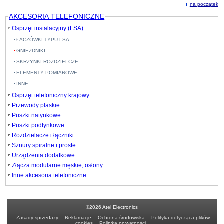
na początek
AKCESORIA TELEFONICZNE
Osprzęt instalacyjny (LSA)
ŁĄCZÓWKI TYPU LSA
GNIEZDNIKI
SKRZYNKI ROZDZIELCZE
ELEMENTY POMIAROWE
INNE
Osprzęt telefoniczny krajowy
Przewody płaskie
Puszki natynkowe
Puszki podtynkowe
Rozdzielacze i łączniki
Sznury spiralne i proste
Urządzenia dodatkowe
Złącza modularne męskie, osłony
Inne akcesoria telefoniczne
©2026 Atel Electronics
Zasady sprzedaży
Reklamacje
Ochrona środowiska
Polityka dotycząca plików
cookies
Polityka prywatności