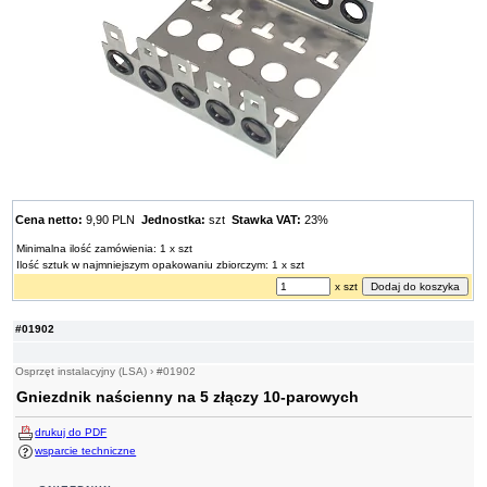
Cena netto:
9,90 PLN
Jednostka:
szt
Stawka VAT:
23%
Minimalna ilość zamówienia: 1 x szt
Ilość sztuk w najmniejszym opakowaniu zbiorczym: 1 x szt
x szt
#01902
Osprzęt instalacyjny (LSA)
›
#01902
Gniezdnik naścienny na 5 złączy 10-parowych
drukuj do PDF
wsparcie techniczne