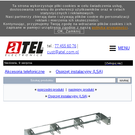
Ta strona wykorzystuje pliki cookies w celu świadczenia usług,
dostosowania serwisu do preferencji użytkowników oraz w celach
statystycznych i reklamowych.
Nasi partnerzy zbierają dane i używają plików cookie do personalizacji
reklam i mierzenia ich skuteczności.
Kontynuując, przyjmujemy Twoją zgodę na wdrażanie plików cookies i ich
zapisane w pamięci urządzenia zgodnie z naszą
polityką prywatności
.
OK, Zamknij
tel.:
77 455 60 76
|
MENU
cust@atel.com.pl
Niedziela, 9 sierpnia
[
Zaloguj się
]
Akcesoria telefoniczne
»
Osprzęt instalacyjny (LSA)
Szukaj produktu:
«
poprzedni produkt
|
następny produkt
»
»
Osprzęt instalacyjny (LSA)
«