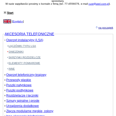
sprzedaży.
W razie wątpliwości prosimy o kontakt z firmą (tel. 77-4556076, e-mail
cust@atel.com.pl
).
Start
[
English»
]
na początek
AKCESORIA TELEFONICZNE
Osprzęt instalacyjny (LSA)
ŁĄCZÓWKI TYPU LSA
GNIEZDNIKI
SKRZYNKI ROZDZIELCZE
ELEMENTY POMIAROWE
INNE
Osprzęt telefoniczny krajowy
Przewody płaskie
Puszki natynkowe
Puszki podtynkowe
Rozdzielacze i łączniki
Sznury spiralne i proste
Urządzenia dodatkowe
Złącza modularne męskie, osłony