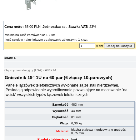
Cena netto:
35,00 PLN
Jednostka:
szt
Stawka VAT:
23%
Minimalna ilość zamówienia: 1 x szt
Ilość sztuk w najmniejszym opakowaniu zbiorczym: 1 x szt
x szt
#04914
Osprzęt instalacyjny (LSA)
›
#04914
Gniezdnik 19" 1U na 60 par (6 złączy 10-parowych)
Panele łączówek telefonicznych wykonane są ze stali nierdzewnej.
Posiadają odpowiednie wyprofilowanie pozwalające na mocowanie "na
wcisk" wszystkich typów łączówek telefonicznych.
Szerokość
483 mm
Wysokość
44 mm
Głębokość
81 mm
Waga
0,30 kg
blacha stalowa nierdzewna o grubości
Materiał
0,75 mm
Powłoka lakiernicza
brak