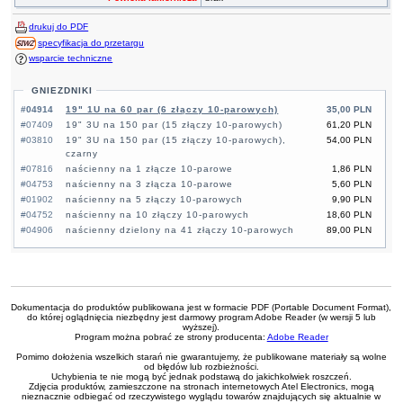
drukuj do PDF
specyfikacja do przetargu
wsparcie techniczne
GNIEZDNIKI
#04914
19" 1U na 60 par (6 złączy 10-parowych)
35,00 PLN
#07409
19" 3U na 150 par (15 złączy 10-parowych)
61,20 PLN
#03810
19" 3U na 150 par (15 złączy 10-parowych),
54,00 PLN
czarny
#07816
naścienny na 1 złącze 10-parowe
1,86 PLN
#04753
naścienny na 3 złącza 10-parowe
5,60 PLN
#01902
naścienny na 5 złączy 10-parowych
9,90 PLN
#04752
naścienny na 10 złączy 10-parowych
18,60 PLN
#04906
naścienny dzielony na 41 złączy 10-parowych
89,00 PLN
Dokumentacja do produktów publikowana jest w formacie PDF (Portable Document Format),
do której oglądnięcia niezbędny jest darmowy program Adobe Reader (w wersji 5 lub
wyższej).
Program można pobrać ze strony producenta:
Adobe Reader
Pomimo dołożenia wszelkich starań nie gwarantujemy, że publikowane materiały są wolne
od błędów lub rozbieżności.
Uchybienia te nie mogą być jednak podstawą do jakichkolwiek roszczeń.
Zdjęcia produktów, zamieszczone na stronach internetowych Atel Electronics, mogą
nieznacznie odbiegać od rzeczywistego wyglądu towarów znajdujących się aktualnie w