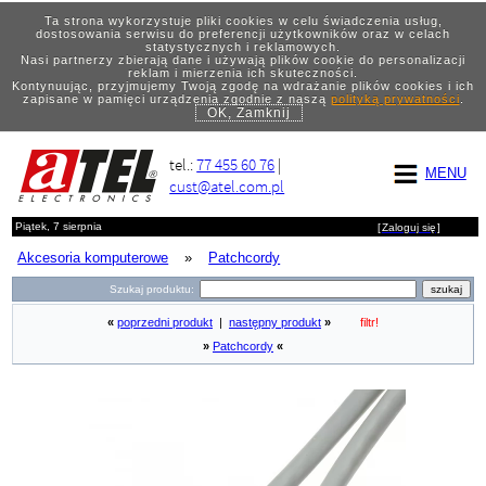
Ta strona wykorzystuje pliki cookies w celu świadczenia usług,
dostosowania serwisu do preferencji użytkowników oraz w celach
statystycznych i reklamowych.
Nasi partnerzy zbierają dane i używają plików cookie do personalizacji
reklam i mierzenia ich skuteczności.
Kontynuując, przyjmujemy Twoją zgodę na wdrażanie plików cookies i ich
zapisane w pamięci urządzenia zgodnie z naszą
polityką prywatności
.
OK, Zamknij
tel.:
77 455 60 76
|
MENU
cust@atel.com.pl
Piątek, 7 sierpnia
[
Zaloguj się
]
Akcesoria komputerowe
»
Patchcordy
Szukaj produktu:
«
poprzedni produkt
|
następny produkt
»
filtr!
»
Patchcordy
«