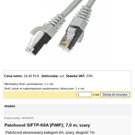
Cena netto:
16,40 PLN
Jednostka:
szt
Stawka VAT:
23%
Minimalna ilość zamówienia: 1 x szt
Ilość sztuk w najmniejszym opakowaniu zbiorczym: 1 x szt
x szt
#04404
Patchcordy
›
#04404
Patchcord S/FTP-K6A (PiMF); 7,0 m; szary
Patchcord ekranowany kategorii 6A, szary, długość 7m