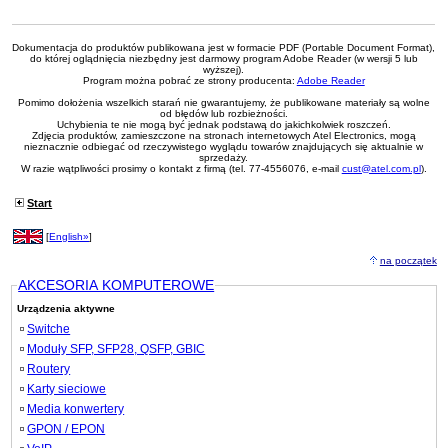
Dokumentacja do produktów publikowana jest w formacie PDF (Portable Document Format),
do której oglądnięcia niezbędny jest darmowy program Adobe Reader (w wersji 5 lub
wyższej).
Program można pobrać ze strony producenta:
Adobe Reader
Pomimo dołożenia wszelkich starań nie gwarantujemy, że publikowane materiały są wolne
od błędów lub rozbieżności.
Uchybienia te nie mogą być jednak podstawą do jakichkolwiek roszczeń.
Zdjęcia produktów, zamieszczone na stronach internetowych Atel Electronics, mogą
nieznacznie odbiegać od rzeczywistego wyglądu towarów znajdujących się aktualnie w
sprzedaży.
W razie wątpliwości prosimy o kontakt z firmą (tel. 77-4556076, e-mail
cust@atel.com.pl
).
Start
[
English»
]
na początek
AKCESORIA KOMPUTEROWE
Urządzenia aktywne
Switche
Moduły SFP, SFP28, QSFP, GBIC
Routery
Karty sieciowe
Media konwertery
GPON / EPON