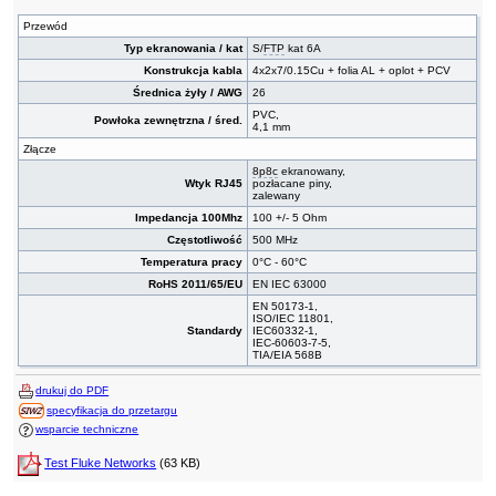
Przewód
Typ ekranowania / kat
S/
FTP
kat 6A
Konstrukcja kabla
4x2x7/0.15Cu + folia AL + oplot + PCV
Średnica żyły / AWG
26
PVC,
Powłoka zewnętrzna / śred.
4,1 mm
Złącze
8p8c
ekranowany,
Wtyk RJ45
pozłacane piny,
zalewany
Impedancja 100Mhz
100 +/- 5 Ohm
Częstotliwość
500 MHz
Temperatura pracy
0°C - 60°C
RoHS 2011/65/EU
EN IEC 63000
EN 50173-1,
ISO/IEC 11801,
Standardy
IEC60332-1,
IEC-60603-7-5,
TIA/EIA 568B
drukuj do PDF
specyfikacja do przetargu
wsparcie techniczne
Test Fluke Networks
(63 KB)