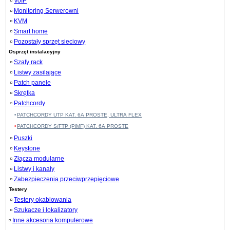
VoIP
Monitoring Serwerowni
KVM
Smart home
Pozostały sprzęt sieciowy
Osprzęt instalacyjny
Szafy rack
Listwy zasilające
Patch panele
Skrętka
Patchcordy
PATCHCORDY UTP KAT. 6A PROSTE, ULTRA FLEX
PATCHCORDY S/FTP (PiMF) KAT. 6A PROSTE
Puszki
Keystone
Złącza modularne
Listwy i kanały
Zabezpieczenia przeciwprzepięciowe
Testery
Testery okablowania
Szukacze i lokalizatory
Inne akcesoria komputerowe