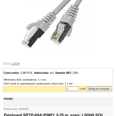
TAGI:
LSOH
Cena netto:
2,98 PLN
Jednostka:
szt
Stawka VAT:
23%
Minimalna ilość zamówienia: 1 x szt
Ilość sztuk w najmniejszym opakowaniu zbiorczym: 1 x szt
x szt
#04465
Patchcordy
›
#04465
Patchcord S/FTP-K6A (PiMF); 0,25 m; szary; LSOH/LSZH