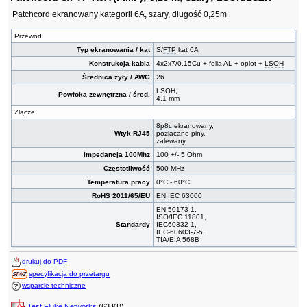
Patchcord ekranowany kategorii 6A, szary, długość 0,25m
Przewód
Typ ekranowania / kat
S/
FTP
kat 6A
Konstrukcja kabla
4x2x7/0.15Cu + folia AL + oplot +
LSOH
Średnica żyły / AWG
26
LSOH
,
Powłoka zewnętrzna / śred.
4,1 mm
Złącze
8p8c
ekranowany,
Wtyk RJ45
pozłacane piny,
zalewany
Impedancja 100Mhz
100 +/- 5 Ohm
Częstotliwość
500 MHz
Temperatura pracy
0°C - 60°C
RoHS 2011/65/EU
EN IEC 63000
EN 50173-1,
ISO/IEC 11801,
Standardy
IEC60332-1,
IEC-60603-7-5,
TIA/EIA 568B
drukuj do PDF
specyfikacja do przetargu
wsparcie techniczne
Test Fluke Networks
(63 KB)