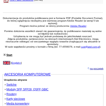
Dokumentacja do produktów publikowana jest w formacie PDF (Portable Document Format),
do której oglądnięcia niezbędny jest darmowy program Adobe Reader (w wersji 5 lub
wyższej).
Program można pobrać ze strony producenta:
Adobe Reader
Pomimo dołożenia wszelkich starań nie gwarantujemy, że publikowane materiały są wolne
od błędów lub rozbieżności.
Uchybienia te nie mogą być jednak podstawą do jakichkolwiek roszczeń.
Zdjęcia produktów, zamieszczone na stronach internetowych Atel Electronics, mogą
nieznacznie odbiegać od rzeczywistego wyglądu towarów znajdujących się aktualnie w
sprzedaży.
W razie wątpliwości prosimy o kontakt z firmą (tel. 77-4556076, e-mail
cust@atel.com.pl
).
Start
[
English»
]
na początek
AKCESORIA KOMPUTEROWE
Urządzenia aktywne
Switche
Moduły SFP, SFP28, QSFP, GBIC
Routery
Karty sieciowe
Media konwertery