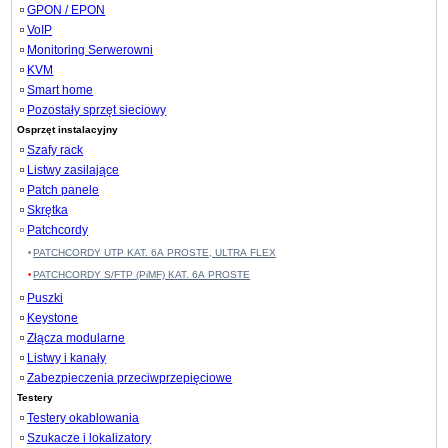
GPON / EPON
VoIP
Monitoring Serwerowni
KVM
Smart home
Pozostały sprzęt sieciowy
Osprzęt instalacyjny
Szafy rack
Listwy zasilające
Patch panele
Skrętka
Patchcordy
PATCHCORDY UTP KAT. 6A PROSTE, ULTRA FLEX
PATCHCORDY S/FTP (PiMF) KAT. 6A PROSTE
Puszki
Keystone
Złącza modularne
Listwy i kanały
Zabezpieczenia przeciwprzepięciowe
Testery
Testery okablowania
Szukacze i lokalizatory