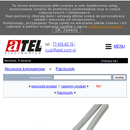
Ta strona wykorzystuje pliki cookies w celu świadczenia usług,
dostosowania serwisu do preferencji użytkowników oraz w celach
statystycznych i reklamowych.
Nasi partnerzy zbierają dane i używają plików cookie do personalizacji
reklam i mierzenia ich skuteczności.
Kontynuując, przyjmujemy Twoją zgodę na wdrażanie plików cookies i ich
zapisane w pamięci urządzenia zgodnie z naszą
polityką prywatności
.
OK, Zamknij
tel.:
77 455 60 76
|
MENU
cust@atel.com.pl
Niedziela, 9 sierpnia
[
Zaloguj się
]
Akcesoria komputerowe
»
Patchcordy
Szukaj produktu:
«
poprzedni produkt
|
następny produkt
»
filtr!
»
Patchcordy
«