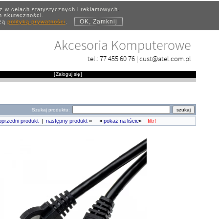
az w celach statystycznych i reklamowych.
ch skuteczności.
OK, Zamknij
szą
polityką prywatności
.
Akcesoria Komputerowe
tel.:
77 455 60 76
|
cust@atel.com.pl
[
Zaloguj się
]
Szukaj produktu:
oprzedni produkt
|
następny produkt
»
»
pokaż na liście
«
filtr!