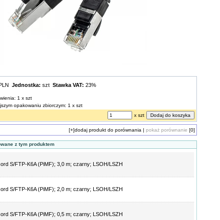
 PLN
Jednostka:
szt
Stawka VAT:
23%
wienia: 1 x szt
ejszym opakowaniu zbiorczym: 1 x szt
x szt
[+]
dodaj produkt do porównania
|
pokaż porównanie
[0]
owane z tym produktem
ord S/FTP-K6A (PiMF); 3,0 m; czarny; LSOH/LSZH
ord S/FTP-K6A (PiMF); 2,0 m; czarny; LSOH/LSZH
ord S/FTP-K6A (PiMF); 0,5 m; czarny; LSOH/LSZH