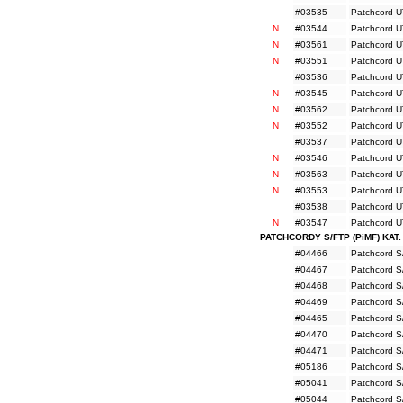
#03535
Patchcord U
N
#03544
Patchcord UT
N
#03561
Patchcord U
N
#03551
Patchcord UT
#03536
Patchcord U
N
#03545
Patchcord UT
N
#03562
Patchcord U
N
#03552
Patchcord UT
#03537
Patchcord U
N
#03546
Patchcord UT
N
#03563
Patchcord U
N
#03553
Patchcord UT
#03538
Patchcord U
N
#03547
Patchcord UT
PATCHCORDY S/FTP (PiMF) KAT
#04466
Patchcord S
#04467
Patchcord S
#04468
Patchcord S
#04469
Patchcord S
#04465
Patchcord S
#04470
Patchcord S
#04471
Patchcord S
#05186
Patchcord S
#05041
Patchcord S
#05044
Patchcord S