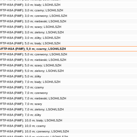
/FTP-K6A (PiMF); 3,0 m; biały; LSOH/LSZH
/FTP-K6A (PiMF); 3,0 m; czarny; LSOH/LSZH
/FTP-K6A (PiMF); 3,0 m; czerwony; LSOH/LSZH
/FTP-K6A (PiMF); 3,0 m; niebieski; LSOH/LSZH
/FTP-K6A (PiMF); 3,0 m; szary; LSOH/LSZH
/FTP-K6A (PiMF); 3,0 m; zielony; LSOH/LSZH
/FTP-K6A (PiMF); 3,0 m; żółty; LSOH/LSZH
/FTP-K6A (PiMF); 5,0 m; biały; LSOH/LSZH
/FTP-K6A (PiMF); 5,0 m; czarny; LSOH/LSZH
/FTP-K6A (PiMF); 5,0 m; czerwony; LSOH/LSZH
/FTP-K6A (PiMF); 5,0 m; niebieski; LSOH/LSZH
/FTP-K6A (PiMF); 5,0 m; szary; LSOH/LSZH
/FTP-K6A (PiMF); 5,0 m; zielony; LSOH/LSZH
FTP-K6A (PiMF); 5,0 m; żółty
/FTP-K6A (PiMF); 7,0 m; biały; LSOH/LSZH
/FTP-K6A (PiMF); 7,0 m; czarny
/FTP-K6A (PiMF); 7,0 m; czerwony
/FTP-K6A (PiMF); 7,0 m; niebieski; LSOH/LSZH
/FTP-K6A (PiMF); 7,0 m; szary
/FTP-K6A (PiMF); 7,0 m; zielony; LSOH/LSZH
FTP-K6A (PiMF); 7,0 m; żółty
/FTP-K6A (PiMF); 10,0 m; biały; LSOH/LSZH
/FTP-K6A (PiMF); 10,0 m; czarny
/FTP-K6A (PiMF); 10,0 m; czerwony; LSOH/LSZH
/FTP-K6A (PiMF); 10,0 m; niebieski; LSOH/LSZH