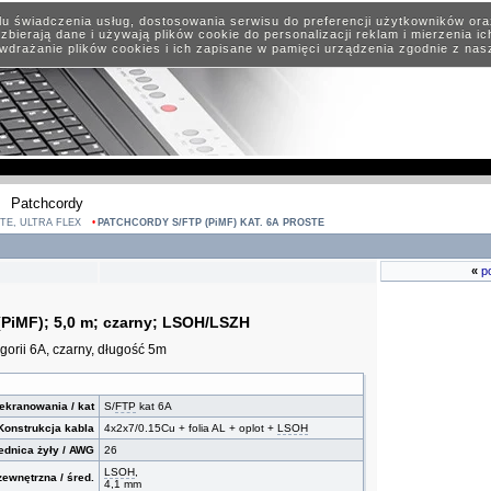
elu świadczenia usług, dostosowania serwisu do preferencji użytkowników or
zbierają dane i używają plików cookie do personalizacji reklam i mierzenia i
wdrażanie plików cookies i ich zapisane w pamięci urządzenia zgodnie z na
Patchcordy
TE, ULTRA FLEX
PATCHCORDY S/FTP (PiMF) KAT. 6A PROSTE
«
p
(PiMF); 5,0 m; czarny; LSOH/LSZH
orii 6A, czarny, długość 5m
ekranowania / kat
S/
FTP
kat 6A
Konstrukcja kabla
4x2x7/0.15Cu + folia AL + oplot +
LSOH
ednica żyły / AWG
26
LSOH
,
ewnętrzna / śred.
4,1 mm