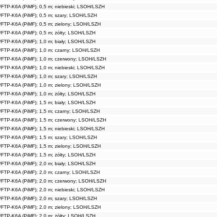
/FTP-K6A (PiMF); 0,5 m; niebieski; LSOH/LSZH
/FTP-K6A (PiMF); 0,5 m; szary; LSOH/LSZH
/FTP-K6A (PiMF); 0,5 m; zielony; LSOH/LSZH
/FTP-K6A (PiMF); 0,5 m; żółty; LSOH/LSZH
/FTP-K6A (PiMF); 1,0 m; biały; LSOH/LSZH
/FTP-K6A (PiMF); 1,0 m; czarny; LSOH/LSZH
/FTP-K6A (PiMF); 1,0 m; czerwony; LSOH/LSZH
/FTP-K6A (PiMF); 1,0 m; niebieski; LSOH/LSZH
/FTP-K6A (PiMF); 1,0 m; szary; LSOH/LSZH
/FTP-K6A (PiMF); 1,0 m; zielony; LSOH/LSZH
/FTP-K6A (PiMF); 1,0 m; żółty; LSOH/LSZH
/FTP-K6A (PiMF); 1,5 m; biały; LSOH/LSZH
/FTP-K6A (PiMF); 1,5 m; czarny; LSOH/LSZH
/FTP-K6A (PiMF); 1,5 m; czerwony; LSOH/LSZH
/FTP-K6A (PiMF); 1,5 m; niebieski; LSOH/LSZH
/FTP-K6A (PiMF); 1,5 m; szary; LSOH/LSZH
/FTP-K6A (PiMF); 1,5 m; zielony; LSOH/LSZH
/FTP-K6A (PiMF); 1,5 m; żółty; LSOH/LSZH
/FTP-K6A (PiMF); 2,0 m; biały; LSOH/LSZH
/FTP-K6A (PiMF); 2,0 m; czarny; LSOH/LSZH
/FTP-K6A (PiMF); 2,0 m; czerwony; LSOH/LSZH
/FTP-K6A (PiMF); 2,0 m; niebieski; LSOH/LSZH
/FTP-K6A (PiMF); 2,0 m; szary; LSOH/LSZH
/FTP-K6A (PiMF); 2,0 m; zielony; LSOH/LSZH
/FTP-K6A (PiMF); 2,0 m; żółty; LSOH/LSZH