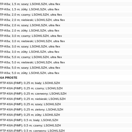
TP-K6a; 1,5 m; szary; LSOH/LSZH, ultra flex
P-K6a; 1,5 m; żółty; LSOH/LSZH, ultra flex
TP-K6a; 2,0 m; czarny; LSOH/LSZH, ultra flex
P-K6a; 2,0 m; niebieski; LSOH/LSZH, ultra flex
TP-K6a; 2,0 m; szary; LSOH/LSZH, ultra flex
P-K6a; 2,0 m; żółty; LSOH/LSZH, ultra flex
TP-K6a; 3,0 m; czarny; LSOH/LSZH, ultra flex
P-K6a; 3,0 m; niebieski; LSOH/LSZH, ultra flex
TP-K6a; 3,0 m; szary; LSOH/LSZH, ultra flex
P-K6a; 3,0 m; żółty; LSOH/LSZH, ultra flex
TP-K6a; 5,0 m; czarny; LSOH/LSZH, ultra flex
P-K6a; 5,0 m; niebieski; LSOH/LSZH, ultra flex
TP-K6a; 5,0 m; szary; LSOH/LSZH, ultra flex
P-K6a; 5,0 m; żółty; LSOH/LSZH, ultra flex
. 6A PROSTE
/FTP-K6A (PiMF); 0,25 m; biały; LSOH/LSZH
/FTP-K6A (PiMF); 0,25 m; czarny; LSOH/LSZH
/FTP-K6A (PiMF); 0,25 m; czerwony; LSOH/LSZH
/FTP-K6A (PiMF); 0,25 m; niebieski; LSOH/LSZH
/FTP-K6A (PiMF); 0,25 m; szary; LSOH/LSZH
/FTP-K6A (PiMF); 0,25 m; zielony; LSOH/LSZH
/FTP-K6A (PiMF); 0,25 m; żółty; LSOH/LSZH
/FTP-K6A (PiMF); 0,5 m; biały; LSOH/LSZH
/FTP-K6A (PiMF); 0,5 m; czarny; LSOH/LSZH
/FTP-K6A (PiMF); 0,5 m; czerwony; LSOH/LSZH