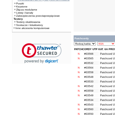
Puszki
Keystone
Złącza modularne
Listwy i kanały
Zabezpieczenia przeciwprzepięciowe
Testery
Testery okablowania
Szukacze i lokalizatory
Inne akcesoria komputerowe
Patchcordy
PATCHCORDY UTP KAT. 6A PRO
N
#03566
Patchcord U
N
#03565
Patchcord UT
#03532
Patchcord U
N
#03564
Patchcord UT
N
#03558
Patchcord U
N
#03548
Patchcord UT
#03533
Patchcord U
N
#03542
Patchcord UT
N
#03559
Patchcord U
N
#03549
Patchcord UT
#03534
Patchcord U
N
#03543
Patchcord UT
N
#03560
Patchcord U
N
#03550
Patchcord UT