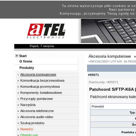
Ta strona wykorzystuje pliki cookies w c
Nasi partnerzy 
Kontynuując, przyjmujemy Twoją zgodę na 
Piątek, 7 sierpnia
Start
Akcesoria komputerowe
»
O firmie
PATCHCORDY UTP KAT. 6A PROS
Produkty
Akcesoria komputerowe
#05071
Komunikacja bezprzewodowa
Patchcordy
›
#05071
Komunikacja przemysłowa
Patchcord S/FTP-K6A 
Komponenty światłowodowe
Patchcord ekranowany kateg
Przyrządy pomiarowe
Narzędzia
Przewód
Akcesoria telefoniczne
Typ 
Akcesoria audio-video
Szukaj produktu
Śr
Nowości
Powłoka z
Obniżki cen