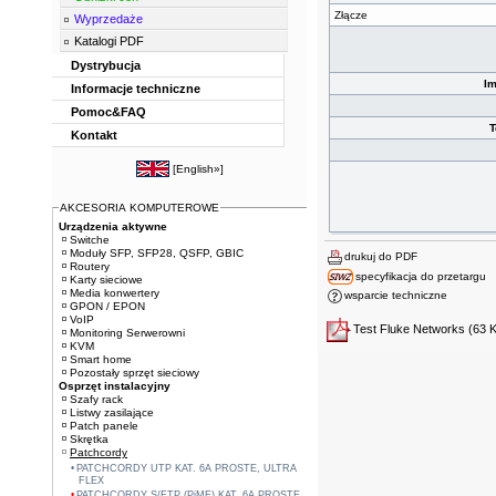
Złącze
Wyprzedaże
Katalogi PDF
Dystrybucja
I
Informacje techniczne
Pomoc&FAQ
T
Kontakt
[
English»
]
AKCESORIA KOMPUTEROWE
Urządzenia aktywne
Switche
Moduły SFP, SFP28, QSFP, GBIC
drukuj do PDF
Routery
specyfikacja do przetargu
Karty sieciowe
Media konwertery
wsparcie techniczne
GPON / EPON
VoIP
Test Fluke Networks
(63 
Monitoring Serwerowni
KVM
Smart home
Pozostały sprzęt sieciowy
Osprzęt instalacyjny
Szafy rack
Listwy zasilające
Patch panele
Skrętka
Patchcordy
PATCHCORDY UTP KAT. 6A PROSTE, ULTRA
FLEX
PATCHCORDY S/FTP (PiMF) KAT. 6A PROSTE