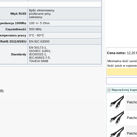
8p8c
ekranowany,
Wtyk RJ45
pozłacane piny,
zalewany
mpedancja 100Mhz
100 +/- 5 Ohm
Częstotliwość
500 MHz
emperatura pracy
0°C - 60°C
RoHS 2011/65/EU
EN IEC 63000
EN 50173-1,
ISO/IEC 11801,
Cena netto:
12,20
Standardy
IEC60332-1,
IEC-60603-7-5,
TIA/EIA 568B
Minimalna ilość zamó
Ilość sztuk w najmni
Najczęściej kup
KB)
Patchc
Patchc
Patchc