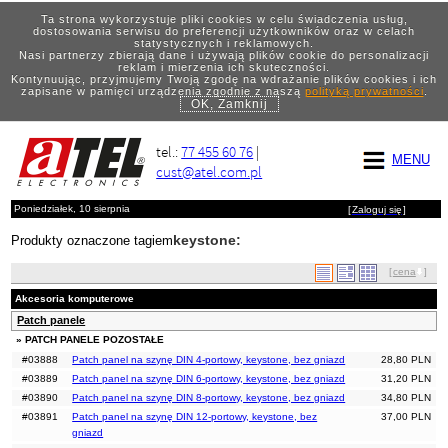
Ta strona wykorzystuje pliki cookies w celu świadczenia usług,
dostosowania serwisu do preferencji użytkowników oraz w celach
statystycznych i reklamowych.
Nasi partnerzy zbierają dane i używają plików cookie do personalizacji
reklam i mierzenia ich skuteczności.
Kontynuując, przyjmujemy Twoją zgodę na wdrażanie plików cookies i ich
zapisane w pamięci urządzenia zgodnie z naszą
polityką prywatności
.
OK, Zamknij
tel.:
77 455 60 76
|
MENU
cust@atel.com.pl
Poniedziałek, 10 sierpnia
[
Zaloguj się
]
keystone:
Produkty oznaczone tagiem
[
cena
]
Akcesoria komputerowe
Patch panele
» PATCH PANELE POZOSTAŁE
#03888
Patch panel na szynę DIN 4-portowy, keystone, bez gniazd
28,80 PLN
#03889
Patch panel na szynę DIN 6-portowy, keystone, bez gniazd
31,20 PLN
#03890
Patch panel na szynę DIN 8-portowy, keystone, bez gniazd
34,80 PLN
#03891
Patch panel na szynę DIN 12-portowy, keystone, bez
37,00 PLN
gniazd