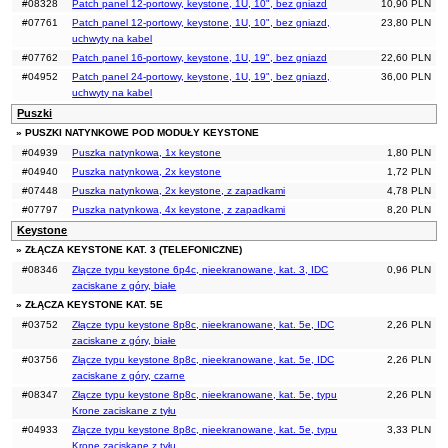
#08328
Patch panel 12-portowy, keystone, 1U, 10", bez gniazd
10,90 PLN
#07761
Patch panel 12-portowy, keystone, 1U, 10", bez gniazd,
23,80 PLN
uchwyty na kabel
#07762
Patch panel 16-portowy, keystone, 1U, 19", bez gniazd
22,60 PLN
#04952
Patch panel 24-portowy, keystone, 1U, 19", bez gniazd,
36,00 PLN
uchwyty na kabel
Puszki
» PUSZKI NATYNKOWE POD MODUŁY KEYSTONE
#04939
Puszka natynkowa, 1x keystone
1,80 PLN
#04940
Puszka natynkowa, 2x keystone
1,72 PLN
#07448
Puszka natynkowa, 2x keystone, z zapadkami
4,78 PLN
#07797
Puszka natynkowa, 4x keystone, z zapadkami
8,20 PLN
Keystone
» ZŁĄCZA KEYSTONE KAT. 3 (TELEFONICZNE)
#08346
Złącze typu keystone 6p4c, nieekranowane, kat. 3, IDC
0,96 PLN
zaciskane z góry, białe
» ZŁĄCZA KEYSTONE KAT. 5E
#03752
Złącze typu keystone 8p8c, nieekranowane, kat. 5e, IDC
2,26 PLN
zaciskane z góry, białe
#03756
Złącze typu keystone 8p8c, nieekranowane, kat. 5e, IDC
2,26 PLN
zaciskane z góry, czarne
#08347
Złącze typu keystone 8p8c, nieekranowane, kat. 5e, typu
2,26 PLN
Krone zaciskane z tyłu
#04933
Złącze typu keystone 8p8c, nieekranowane, kat. 5e, typu
3,33 PLN
Krone zaciskane z tyłu