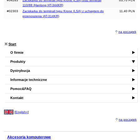
#04283
Zaciskarka do terminali typu Krone (LSA) oraz terminali
63,70 PLN
110/88 (Hanlong HT-344KR)
#02303
Zaciskarka do terminali typu Krone (LSA) z uchwytem do
11,40 PLN
przenoszenia (AT-314KR)
na początek
Start
O firmie
Produkty
Dystrybucja
Informacje techniczne
Pomoc&FAQ
Kontakt
[
English»
]
na początek
Akcesoria komputerowe