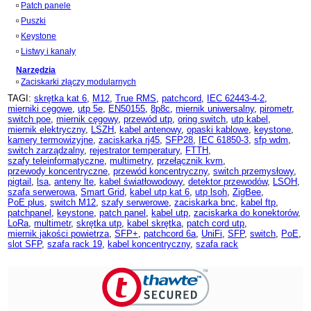
Patch panele
Puszki
Keystone
Listwy i kanały
Narzędzia
Zaciskarki złączy modularnych
TAGI:
skrętka kat 6
,
M12
,
True RMS
,
patchcord
,
IEC 62443-4-2
,
mierniki cęgowe
,
utp 5e
,
EN50155
,
8p8c
,
miernik uniwersalny
,
pirometr
,
switch poe
,
miernik cęgowy
,
przewód utp
,
oring switch
,
utp kabel
,
miernik elektryczny
,
LSZH
,
kabel antenowy
,
opaski kablowe
,
keystone
,
kamery termowizyjne
,
zaciskarka rj45
,
SFP28
,
IEC 61850-3
,
sfp wdm
,
switch zarządzalny
,
rejestrator temperatury
,
FTTH
,
szafy teleinformatyczne
,
multimetry
,
przełącznik kvm
,
przewody koncentryczne
,
przewód koncentryczny
,
switch przemysłowy
,
pigtail
,
lsa
,
anteny lte
,
kabel światłowodowy
,
detektor przewodów
,
LSOH
,
szafa serwerowa
,
Smart Grid
,
kabel utp kat 6
,
utp lsoh
,
ZigBee
,
PoE plus
,
switch M12
,
szafy serwerowe
,
zaciskarka bnc
,
kabel ftp
,
patchpanel
,
keystone
,
patch panel
,
kabel utp
,
zaciskarka do konektorów
,
LoRa
,
multimetr
,
skrętka utp
,
kabel skrętka
,
patch cord utp
,
miernik jakości powietrza
,
SFP+
,
patchcord 6a
,
UniFi
,
SFP
,
switch
,
PoE
,
slot SFP
,
szafa rack 19
,
kabel koncentryczny
,
szafa rack