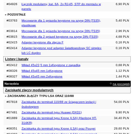
#04926
Łącznik modularny, kat. 6A, 2x RJ-45, STP do montażu w
6,90 PLN
panelu
» POZOSTAŁE
#03763
Mocowanie dla 1 gniazda keystone na szynę DIN (TS35),
5,40 PLN
plastikowe
#03814
Mocowanie dla 1 gniazda keystone na szynę DIN (TS35)
2,96 PLN
#03815
Mocowanie dla 2 gniazd keystone na szynę DIN (TS35)
4,68 PLN
#02415
Adapter keystone dla złącza F
0,16 PLN
#02414
Adapter keystone pod adapter światłowodowy SC simplex
0,16 PLN
lub LC duplex
Listwy i kanały
#02412
Wkład 45x22,5 mm 1xKeystone z zapadką
0,68 PLN
#08326
Wkład 45x45 mm 1xKeystone
1,12 PLN
#08327
Wkład 45x45 mm 2xKeystone
1,44 PLN
Narzędzia
na początek
Zaciskarki złączy modularnych
» ZACISKARKI ZŁĄCZY TYPU LSA ORAZ 110/88
#07818
Zaciskarka do terminali 110/88 ze ściągaczem izolacji i
54,00 PLN
śrubokrętem
#07481
Zaciskarka do terminali typu Huawei (DXD1)
9,90 PLN
#01889
Zaciskarka do terminali typu Krone (LSA) (Hanlong HT-
34,40 PLN
314KR)
#08351
Zaciskarka do terminali typu Krone (LSA) oraz Pouyet
29,60 PLN