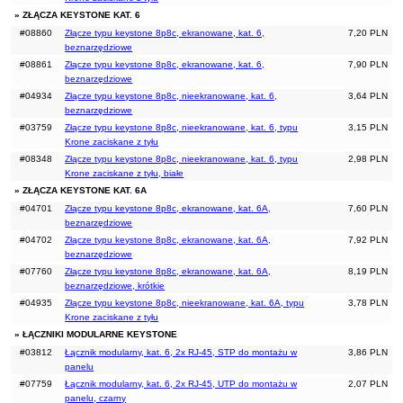
» ZŁĄCZA KEYSTONE KAT. 6
#08860
Złącze typu keystone 8p8c, ekranowane, kat. 6,
7,20 PLN
beznarzędziowe
#08861
Złącze typu keystone 8p8c, ekranowane, kat. 6,
7,90 PLN
beznarzędziowe
#04934
Złącze typu keystone 8p8c, nieekranowane, kat. 6,
3,64 PLN
beznarzędziowe
#03759
Złącze typu keystone 8p8c, nieekranowane, kat. 6, typu
3,15 PLN
Krone zaciskane z tyłu
#08348
Złącze typu keystone 8p8c, nieekranowane, kat. 6, typu
2,98 PLN
Krone zaciskane z tyłu, białe
» ZŁĄCZA KEYSTONE KAT. 6A
#04701
Złącze typu keystone 8p8c, ekranowane, kat. 6A,
7,60 PLN
beznarzędziowe
#04702
Złącze typu keystone 8p8c, ekranowane, kat. 6A,
7,92 PLN
beznarzędziowe
#07760
Złącze typu keystone 8p8c, ekranowane, kat. 6A,
8,19 PLN
beznarzędziowe, krótkie
#04935
Złącze typu keystone 8p8c, nieekranowane, kat. 6A, typu
3,78 PLN
Krone zaciskane z tyłu
» ŁĄCZNIKI MODULARNE KEYSTONE
#03812
Łącznik modularny, kat. 6, 2x RJ-45, STP do montażu w
3,86 PLN
panelu
#07759
Łącznik modularny, kat. 6, 2x RJ-45, UTP do montażu w
2,07 PLN
panelu, czarny