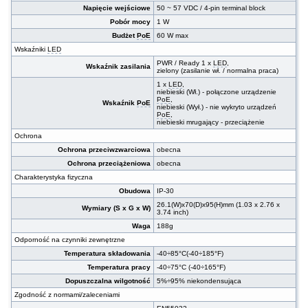
Napięcie wejściowe
50 ~ 57 VDC / 4-pin terminal block
Pobór mocy
1 W
Budżet
PoE
60 W max
Wskaźniki
LED
PWR / Ready 1 x
LED
,
Wskaźnik zasilania
zielony (zasilanie wł. / normalna praca)
1 x
LED
,
niebieski (Wł.) - połączone urządzenie
PoE
,
Wskaźnik
PoE
niebieski (Wył.) - nie wykryto urządzeń
PoE
,
niebieski mrugający - przeciążenie
Ochrona
Ochrona przeciwzwarciowa
obecna
Ochrona przeciążeniowa
obecna
Charakterystyka fizyczna
Obudowa
IP-30
26.1(W)x70(D)x95(H)mm (1.03 x 2.76 x
Wymiary (S x G x W)
3.74 inch)
Waga
188g
Odporność na czynniki zewnętrzne
Temperatura składowania
-40÷85°C(-40÷185°F)
Temperatura pracy
-40÷75°C (-40÷165°F)
Dopuszczalna wilgotność
5%÷95% niekondensująca
Zgodność z normami/zaleceniami