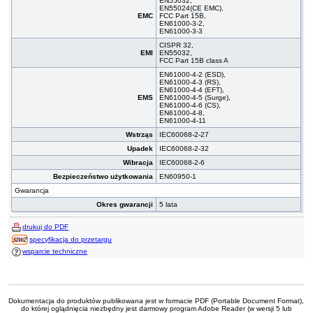
EN55032,
EN55024(
CE
EMC),
EMC
FCC Part 15B,
EN61000-3-2,
EN61000-3-3
CISPR 32,
EMI
EN55032,
FCC Part 15B class A
EN61000-4-2 (ESD),
EN61000-4-3 (RS),
EN61000-4-4 (EFT),
EMS
EN61000-4-5 (Surge),
EN61000-4-6 (CS),
EN61000-4-8,
EN61000-4-11
Wstrząs
IEC60068-2-27
Upadek
IEC60068-2-32
Wibracja
IEC60068-2-6
Bezpieczeństwo użytkowania
EN60950-1
Gwarancja
Okres gwarancji
5 lata
drukuj do PDF
specyfikacja do przetargu
wsparcie techniczne
Dokumentacja do produktów publikowana jest w formacie PDF (Portable Document Format),
do której oglądnięcia niezbędny jest darmowy program Adobe Reader (w wersji 5 lub