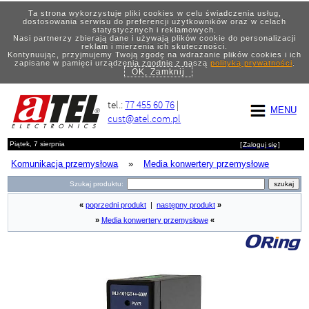
Ta strona wykorzystuje pliki cookies w celu świadczenia usług,
dostosowania serwisu do preferencji użytkowników oraz w celach
statystycznych i reklamowych.
Nasi partnerzy zbierają dane i używają plików cookie do personalizacji
reklam i mierzenia ich skuteczności.
Kontynuując, przyjmujemy Twoją zgodę na wdrażanie plików cookies i ich
zapisane w pamięci urządzenia zgodnie z naszą
polityką prywatności
.
OK, Zamknij
tel.:
77 455 60 76
|
MENU
cust@atel.com.pl
Piątek, 7 sierpnia
[
Zaloguj się
]
Komunikacja przemysłowa
»
Media konwertery przemysłowe
Szukaj produktu:
«
poprzedni produkt
|
następny produkt
»
»
Media konwertery przemysłowe
«