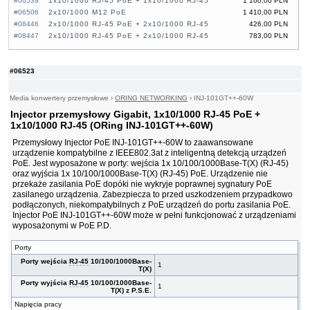
#06539
1x10/1000 RJ-45 PoE + 1x10/1000 RJ-45
1 160,00 PLN
#06506
2x10/1000 M12 PoE
1 410,00 PLN
#08446
2x10/1000 RJ-45 PoE + 2x10/1000 RJ-45
426,00 PLN
#08447
2x10/1000 RJ-45 PoE + 2x10/1000 RJ-45
783,00 PLN
#06523
Media konwertery przemysłowe
›
ORING NETWORKING
›
INJ-101GT++-60W
Injector przemysłowy Gigabit, 1x10/1000 RJ-45 PoE +
1x10/1000 RJ-45 (ORing INJ-101GT++-60W)
Przemysłowy Injector PoE INJ-101GT++-60W to zaawansowane
urządzenie kompatybilne z IEEE802.3at z inteligentną detekcją urządzeń
PoE. Jest wyposażone w porty: wejścia 1x 10/100/1000Base-T(X) (RJ-45)
oraz wyjścia 1x 10/100/1000Base-T(X) (RJ-45) PoE. Urządzenie nie
przekaże zasilania PoE dopóki nie wykryje poprawnej sygnatury PoE
zasilanego urządzenia. Zabezpiecza to przed uszkodzeniem przypadkowo
podłączonych, niekompatybilnych z PoE urządzeń do portu zasilania PoE.
Injector PoE INJ-101GT++-60W może w pełni funkcjonować z urządzeniami
wyposażonymi w PoE P.D.
Porty
Porty wejścia
RJ-45
10/100/1000Base-
1
T(X)
Porty wyjścia
RJ-45
10/100/1000Base-
1
T(X) z P.S.E.
Napięcia pracy