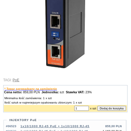
TAGI:
PoE
* Towar sprowadzany na zamówienie
Cena netto:
859,00 PLN
Jednostka:
szt
Stawka VAT:
23%
Minimalna ilość zamówienia: 1 x szt
Ilość sztuk w najmniejszym opakowaniu zbiorczym: 1 x szt
x szt
INJEKTORY PoE
#06523
1x10/1000 RJ-45 PoE + 1x10/1000 RJ-45
859,00 PLN