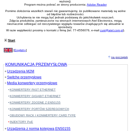
wyższej).
Program można pobrać ze strony producenta:
Adobe Reader
Pomimo dołożenia wszelkich starań nie gwarantujemy, że publikowane materiały są wolne
od błędów lub rozbieżności.
Uchybienia te nie mogą być jednak podstawą do jakichkolwiek roszczeń.
Zdjęcia produktów, zamieszczone na stronach internetowych Atel Electronics, mogą
nieznacznie odbiegać od rzeczywistego wyglądu towarów znajdujących się aktualnie w
sprzedaży.
W razie wątpliwości prosimy o kontakt z firmą (tel. 77-4556076, e-mail
cust@atel.com.pl
).
Start
[
English»
]
na początek
KOMUNIKACJA PRZEMYSŁOWA
Urządzenia M2M
Switche przemysłowe
Media konwertery przemysłowe
KONWERTERY FAST ETHERNET
KONWERTERY GIGABIT ETHERNET
KONWERTERY ZGODNE Z EN50155
KONWERTERY PORTÓW SZEREGOWYCH
OBUDOWY RACK I KONWERTERY CARD TYPE
INJEKTORY PoE
Urządzenia z normą kolejową EN50155