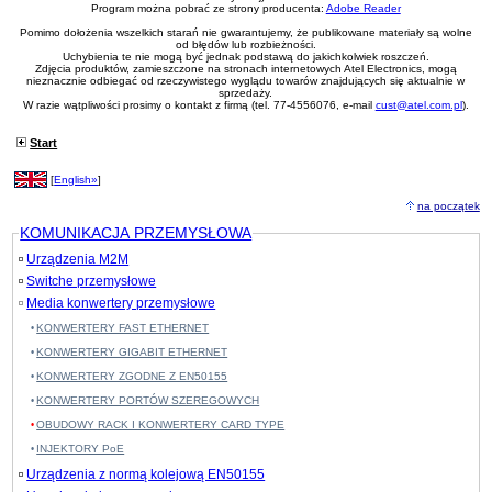
Program można pobrać ze strony producenta:
Adobe Reader
Pomimo dołożenia wszelkich starań nie gwarantujemy, że publikowane materiały są wolne
od błędów lub rozbieżności.
Uchybienia te nie mogą być jednak podstawą do jakichkolwiek roszczeń.
Zdjęcia produktów, zamieszczone na stronach internetowych Atel Electronics, mogą
nieznacznie odbiegać od rzeczywistego wyglądu towarów znajdujących się aktualnie w
sprzedaży.
W razie wątpliwości prosimy o kontakt z firmą (tel. 77-4556076, e-mail
cust@atel.com.pl
).
Start
[
English»
]
na początek
KOMUNIKACJA PRZEMYSŁOWA
Urządzenia M2M
Switche przemysłowe
Media konwertery przemysłowe
KONWERTERY FAST ETHERNET
KONWERTERY GIGABIT ETHERNET
KONWERTERY ZGODNE Z EN50155
KONWERTERY PORTÓW SZEREGOWYCH
OBUDOWY RACK I KONWERTERY CARD TYPE
INJEKTORY PoE
Urządzenia z normą kolejową EN50155