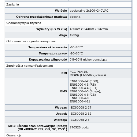
Zasilanie
Wejście
opcjonalne 2x100~240VAC
Ochrona przeciążeniowa prądowa
obecna
Charakterystyka fizyczna
Wymiary (S x W x G)
430mm x 243mm x 132mm
Waga
4955g
Odporność na czynniki zewnętrzne
Temperatura składowania
-40÷85°C
Temperatura pracy
-10÷60°C
Dopuszczalna wilgotność
5%÷95% niekondensująca
Zgodność z normami/zaleceniami
FCC Part 15,
EMI
CISPR (EN55022) class A
EN61000-4-2 (ESD),
EN61000-4-3 (RS),
EN61000-4-4 (EFT),
EMS
EN61000-4-5 (Surge),
EN61000-4-6 (CS),
EN61000-4-8,
EN61000-4-11
Wstrząs
IEC60068-2-27
Upadek
IEC60068-2-32
Wibracja
IEC60068-2-6
MTBF (średni czas bezawaryjnej pracy)
870520 godz
(MIL-HDBK-217F2, GB, GC, 25°C )
Gwarancja