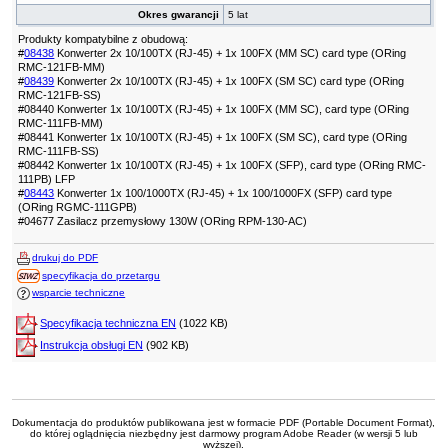
Okres gwarancji
5 lat
Produkty kompatybilne z obudową:
#
08438
Konwerter 2x 10/100TX (RJ-45) + 1x 100FX (MM SC) card type (ORing
RMC-121FB-MM)
#
08439
Konwerter 2x 10/100TX (RJ-45) + 1x 100FX (SM SC) card type (ORing
RMC-121FB-SS)
#08440 Konwerter 1x 10/100TX (RJ-45) + 1x 100FX (MM SC), card type (ORing
RMC-111FB-MM)
#08441 Konwerter 1x 10/100TX (RJ-45) + 1x 100FX (SM SC), card type (ORing
RMC-111FB-SS)
#08442 Konwerter 1x 10/100TX (RJ-45) + 1x 100FX (SFP), card type (ORing RMC-
111PB) LFP
#
08443
Konwerter 1x 100/1000TX (RJ-45) + 1x 100/1000FX (SFP) card type
(ORing RGMC-111GPB)
#04677 Zasilacz przemysłowy 130W (ORing RPM-130-AC)
drukuj do PDF
specyfikacja do przetargu
wsparcie techniczne
Specyfikacja techniczna EN
(1022 KB)
Instrukcja obsługi EN
(902 KB)
Dokumentacja do produktów publikowana jest w formacie PDF (Portable Document Format),
do której oglądnięcia niezbędny jest darmowy program Adobe Reader (w wersji 5 lub
wyższej).