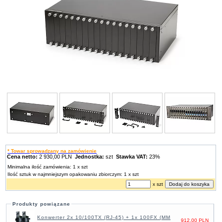
* Towar sprowadzany na zamówienie
Cena netto:
2 930,00 PLN
Jednostka:
szt
Stawka VAT:
23%
Minimalna ilość zamówienia: 1 x szt
Ilość sztuk w najmniejszym opakowaniu zbiorczym: 1 x szt
x szt
Produkty powiązane
Konwerter 2x 10/100TX (RJ-45) + 1x 100FX (MM
912,00 PLN