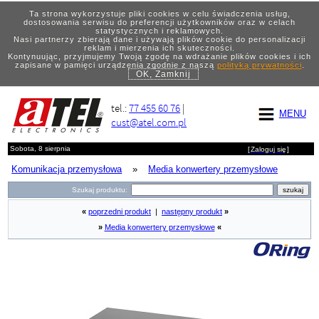
Ta strona wykorzystuje pliki cookies w celu świadczenia usług,
dostosowania serwisu do preferencji użytkowników oraz w celach
statystycznych i reklamowych.
Nasi partnerzy zbierają dane i używają plików cookie do personalizacji
reklam i mierzenia ich skuteczności.
Kontynuując, przyjmujemy Twoją zgodę na wdrażanie plików cookies i ich
zapisane w pamięci urządzenia zgodnie z naszą
polityką prywatności
.
OK, Zamknij
tel.:
77 455 60 76
|
MENU
cust@atel.com.pl
Sobota, 8 sierpnia
[
Zaloguj się
]
Komunikacja przemysłowa
»
Media konwertery przemysłowe
Szukaj produktu:
«
poprzedni produkt
|
następny produkt
»
»
Media konwertery przemysłowe
«