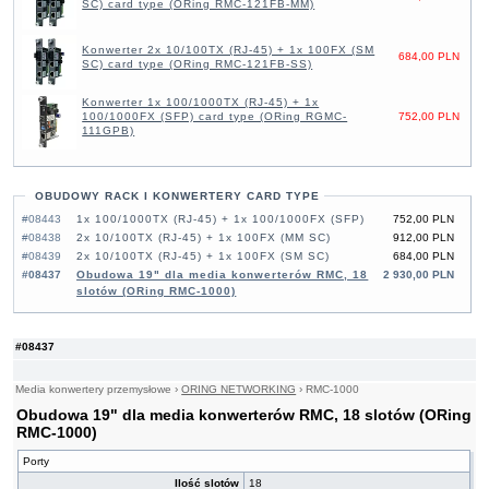
SC) card type (ORing RMC-121FB-MM)
Konwerter 2x 10/100TX (RJ-45) + 1x 100FX (SM
684,00 PLN
SC) card type (ORing RMC-121FB-SS)
Konwerter 1x 100/1000TX (RJ-45) + 1x
100/1000FX (SFP) card type (ORing RGMC-
752,00 PLN
111GPB)
OBUDOWY RACK I KONWERTERY CARD TYPE
#08443
1x 100/1000TX (RJ-45) + 1x 100/1000FX (SFP)
752,00 PLN
#08438
2x 10/100TX (RJ-45) + 1x 100FX (MM SC)
912,00 PLN
#08439
2x 10/100TX (RJ-45) + 1x 100FX (SM SC)
684,00 PLN
#08437
Obudowa 19" dla media konwerterów RMC, 18
2 930,00 PLN
slotów (ORing RMC-1000)
#08437
Media konwertery przemysłowe
›
ORING NETWORKING
›
RMC-1000
Obudowa 19" dla media konwerterów RMC, 18 slotów (ORing
RMC-1000)
Porty
Ilość slotów
18