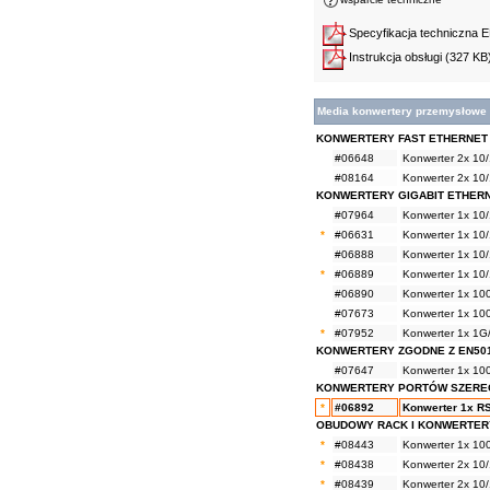
Specyfikacja techniczna 
Instrukcja obsługi
(327 KB
Media konwertery przemysłowe
KONWERTERY FAST ETHERNET
#06648
Konwerter 2x 10
#08164
Konwerter 2x 10
KONWERTERY GIGABIT ETHER
#07964
Konwerter 1x 10
*
#06631
Konwerter 1x 10
#06888
Konwerter 1x 10
*
#06889
Konwerter 1x 10
#06890
Konwerter 1x 10
#07673
Konwerter 1x 10
*
#07952
Konwerter 1x 1G
KONWERTERY ZGODNE Z EN50
#07647
Konwerter 1x 10
KONWERTERY PORTÓW SZER
*
#06892
Konwerter 1x RS2
OBUDOWY RACK I KONWERTER
*
#08443
Konwerter 1x 10
*
#08438
Konwerter 2x 10
*
#08439
Konwerter 2x 10