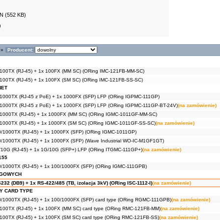
EN
(552 KB)
)
»
Producent:
/100TX (RJ-45) + 1x 100FX (MM SC) (ORing IMC-121FB-MM-SC)
/100TX (RJ-45) + 1x 100FX (SM SC) (ORing IMC-121FB-SS-SC)
NET
/1000TX (RJ-45 z PoE) + 1x 1000FX (SFP) LFP (ORing IGPMC-111GP)
/1000TX (RJ-45 z PoE) + 1x 1000FX (SFP) LFP (ORing IGPMC-111GP-BT-24V)
(na zamówienie)
/1000TX (RJ-45) + 1x 1000FX (MM SC) (ORing IGMC-1011GF-MM-SC)
/1000TX (RJ-45) + 1x 1000FX (SM SC) (ORing IGMC-1011GF-SS-SC)
(na zamówienie)
0/1000TX (RJ-45) + 1x 1000FX (SFP) (ORing IGMC-1011GP)
0/1000TX (RJ-45) + 1x 1000FX (SFP) (Wave Industrial WO-IC-M1GF1GT)
/10G (RJ-45) + 1x 1G/10G (SFP+) LFP (ORing ITGMC-111GP+)
(na zamówienie)
155
0/1000TX (RJ-45) + 1x 100/1000FX (SFP) (ORing IGMC-111GPB)
EGOWYCH
32 (DB9) + 1x RS-422/485 (TB, izolacja 3kV) (ORing ISC-1112-I)
(na zamówienie)
Y CARD TYPE
0/1000TX (RJ-45) + 1x 100/1000FX (SFP) card type (ORing RGMC-111GPB)
(na zamówienie)
/100TX (RJ-45) + 1x 100FX (MM SC) card type (ORing RMC-121FB-MM)
(na zamówienie)
/100TX (RJ-45) + 1x 100FX (SM SC) card type (ORing RMC-121FB-SS)
(na zamówienie)