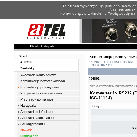
Ta strona wykorzystuje pliki cookies w c
Nasi partnerzy 
Kontynuując, przyjmujemy Twoją zgodę na 
Piątek, 7 sierpnia
Start
Komunikacja przemysłowa
O firmie
KONWERTERY FAST ETHERNET
INJEKTORY PoE
Produkty
Akcesoria komputerowe
#06892
Komunikacja bezprzewodowa
Media konwertery przemysłowe
›
Komunikacja przemysłowa
Konwerter 1x RS232 (D
Komponenty światłowodowe
ISC-1112-I)
Przyrządy pomiarowe
Narzędzia
Porty
Akcesoria telefoniczne
Akcesoria audio-video
Szukaj produktu
Sy
Nowości
Obniżki cen