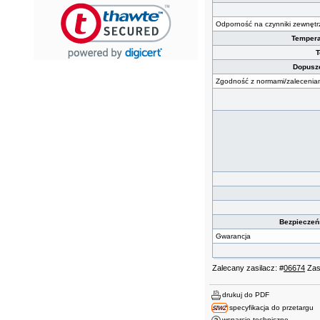
Odporność na czynniki zewnętr
Tempera
T
Dopuszc
Zgodność z normami/zalecenia
Bezpieczeń
Gwarancja
Zalecany zasilacz: #
06674
Zas
drukuj do PDF
specyfikacja do przetargu
wsparcie techniczne