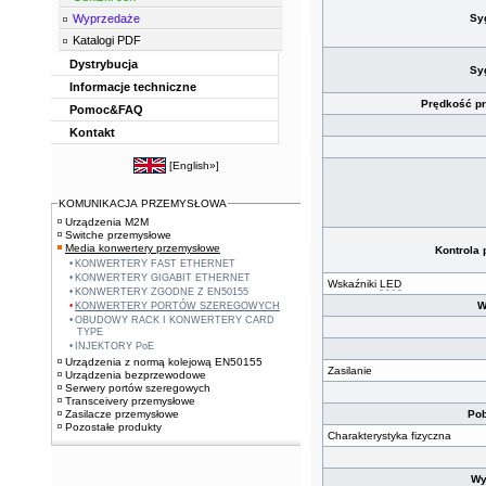
Wyprzedaże
Sy
Katalogi PDF
Dystrybucja
Sy
Informacje techniczne
Prędkość pr
Pomoc&FAQ
Kontakt
[
English»
]
KOMUNIKACJA PRZEMYSŁOWA
Urządzenia M2M
Switche przemysłowe
Media konwertery przemysłowe
Kontrola
KONWERTERY FAST ETHERNET
KONWERTERY GIGABIT ETHERNET
Wskaźniki
LED
KONWERTERY ZGODNE Z EN50155
W
KONWERTERY PORTÓW SZEREGOWYCH
OBUDOWY RACK I KONWERTERY CARD
TYPE
INJEKTORY PoE
Urządzenia z normą kolejową EN50155
Zasilanie
Urządzenia bezprzewodowe
Serwery portów szeregowych
Transceivery przemysłowe
Zasilacze przemysłowe
Pob
Pozostałe produkty
Charakterystyka fizyczna
Wy