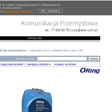
az w celach statystycznych i reklamowych.
ch skuteczności.
OK, Zamknij
szą
polityką prywatności
.
Komunikacja Przemysłowa
tel.:
77 455 60 76
|
cust@atel.com.pl
[
Zaloguj się
]
ORTÓW SZEREGOWYCH
OBUDOWY RACK I KONWERTERY CARD TYPE
Szukaj produktu:
«
poprzedni produkt
|
następny produkt
»
»
pokaż na liście
«