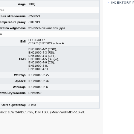
INJEKTORY 
Waga
130g
zne
tura składowania
-25÷85°C
emperatura pracy
-10÷70°C
zalna wilgotność
5%÷95% niekondensująca
mi
FCC Part 15,
EMI
CISPR (EN55022) class A
EN61000-4-2 (ESD),
EN61000-4-3 (RS),
EN61000-4-4 (EFT),
EMS
EN61000-4-5 (Surge),
EN61000-4-6 (CS),
EN61000-4-8,
EN61000-4-11
Wstrząs
IEC60068-2-27
Upadek
IEC60068-2-32
Wibracja
IEC60068-2-6
stwo użytkowania
EN60950
Okres gwarancji
2 lata
ilacz 10W 24VDC, mini, DIN TS35 (Mean Well MDR-10-24)