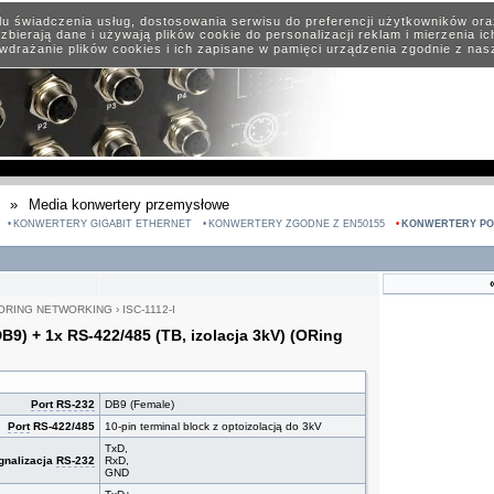
elu świadczenia usług, dostosowania serwisu do preferencji użytkowników or
zbierają dane i używają plików cookie do personalizacji reklam i mierzenia i
wdrażanie plików cookies i ich zapisane w pamięci urządzenia zgodnie z na
»
Media konwertery przemysłowe
KONWERTERY GIGABIT ETHERNET
KONWERTERY ZGODNE Z EN50155
KONWERTERY P
ORING NETWORKING
›
ISC-1112-I
B9) + 1x RS-422/485 (TB, izolacja 3kV) (ORing
Port
RS-232
DB9 (Female)
Port
RS-422/485
10-pin terminal block z optoizolacją do 3kV
TxD,
gnalizacja
RS-232
RxD,
GND