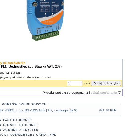
ny na zamówienie
0 PLN
Jednostka:
szt
Stawka VAT:
23%
wienia: 1 x szt
ejszym opakowaniu zbiorczym: 1 x szt
x szt
[+]
dodaj produkt do porównania
|
pokaż porównanie
[0]
 PORTÓW SZEREGOWYCH
32 (DB9) + 1x RS-422/485 (TB, izolacja 3kV)
441,00 PLN
 FAST ETHERNET
 GIGABIT ETHERNET
 ZGODNE Z EN50155
CK I KONWERTERY CARD TYPE