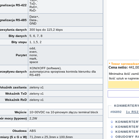
TxD+,
TxD-,
gnalizacja RS-422
RxD+,
RxD-
Data+,
gnalizacja RS-485
Data-,
GND
zesyłania danych
300 bps do 115,2 kbps
Bity danych
5, 6, 7, 8
Bity stopu
1, 1,5, 2
odd,
even,
Parytet
none,
mark,
space
* Towar sprowadza
Cena netto:
441,0
XON/XOFF (software),
 przepływu danych
automatyczna sprzętowa kontrola kierunku dla
Minimalna ilość zamó
RS-485
Ilość sztuk w najmni
skaźnik zasilania
zielony x1
Wskaźnik TxD
zielony x1
Wskaźnik RxD
zielony x1
KONWERTERY
#06892
1x RS2
Wejście
10÷30VDC na 10-pinowym złączu terminal block
ór mocy (typowo)
2,2W
KONWERTERY
KONWERTERY
Obudowa
ABS
KONWERTERY
OBUDOWY RA
miary (S x G x W)
71,2mm x 25,3mm x 100,6mm