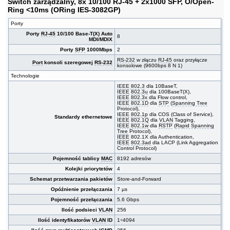
Switch zarządzalny, 8x 10/100 RJ-45 + 2x1000 SFP, O/Open-
Ring <10ms (ORing IES-3082GP)
Porty
Porty
RJ-45
10/100 Base-T(X) Auto
8
MDI/MDIX
Porty
SFP
1000Mbps
2
RS-232
w złączu
RJ-45
oraz przyłącze
Port
konsoli szeregowej
RS-232
konsolowe (9600bps 8 N 1)
Technologie
IEEE 802.3
dla 10BaseT,
IEEE
802.3u
dla 100BaseT(X),
IEEE
802.3x
dla Flow control,
IEEE
802.1D
dla
STP
(
Spanning Tree
Protocol),
IEEE
802.1p
dla COS (Class of Service),
Standardy ethernetowe
IEEE
802.1Q
dla
VLAN
Tagging,
IEEE 802.1w
dla
RSTP
(
Rapid Spanning
Tree
Protocol),
IEEE
802.1X dla Authentication,
IEEE
802.3ad
dla LACP (Link Aggregation
Control Protocol)
Pojemność tablicy
MAC
8192 adresów
Kolejki priorytetów
4
Schemat przetwarzania pakietów
Store-and-Forward
Opóźnienie przełączania
7 µs
Pojemność przełączania
5.6 Gbps
Ilość podsieci
VLAN
256
Ilość identyfikatorów
VLAN
ID
1÷4094