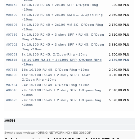
#08162
4x 10/100 RJ-45 + 2x100 SFP, O/Open-Ring
920,00 PLN
<10ms
#06609
6x 10/100 RJ-45 + 2x100 SM SC, O/Open-Ring
2 360,00 PLN
<10ms
#06606
6x 10/100 RJ-45 + 2x100 MM SC, O/Open-Ring
2 170,00 PLN
<10ms
#07636
7x 10/100 RJ-45 + 3 sloty SFP / RJ-45, O/Open-
2 810,00 PLN
Ring <10ms
#07902
7x 10/100 RJ-45 + 3 sloty SFP / RJ-45, O/Open-
3 880,00 PLN
Ring <10ms
#06593
8x 10/100 RJ-45, O/Open-Ring <10ms
1 750,00 PLN
#06598
8x 10/100 RJ-45 + 2x1000 SFP, O/Open-Ring
2 170,00 PLN
<10ms
#07635
16x 10/100 RJ-45, O/Open-Ring <10ms
2 940,00 PLN
#06990
16x 10/100 RJ-45 + 2 sloty SFP / RJ-45,
3 210,00 PLN
O/Open-Ring <10ms
#07634
24x 10/100 RJ-45, O/Open-Ring <10ms
#06516
24x 10/100 RJ-45 + 2 sloty SFP, O/Open-Ring
2 610,00 PLN
<10ms
#06625
24x 10/100 RJ-45 + 2 sloty SFP, O/Open-Ring
5 370,00 PLN
<30ms
#06598
Switche przemysłowe
›
ORING NETWORKING
›
IES-3082GP