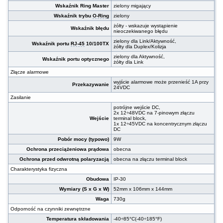
Wskaźnik Ring Master
zielony migający
Wskaźnik trybu
O-Ring
zielony
żółty - wskazuje wystąpienie
Wskaźnik błędu
nieoczekiwanego błędu
zielony dla Link/Aktywność,
Wskaźnik portu
RJ-45
10/100TX
żółty dla Duplex/Kolizja
zielony dla Aktywność,
Wskaźnik portu optycznego
żółty dla Link
Złącze alarmowe
wyjście alarmowe może przenieść 1A przy
Przekazywanie
24VDC
Zasilanie
potrójne wejście DC,
2x 12÷48VDC na 7-pinowym złączu
Wejście
terminal block,
1x 12÷45VDC na koncentrycznym złączu
DC
Pobór mocy (typowo)
9W
Ochrona przeciążeniowa prądowa
obecna
Ochrona przed odwrotną polaryzacją
obecna na złączu terminal block
Charakterystyka fizyczna
Obudowa
IP-30
Wymiary (S x G x W)
52mm x 106mm x 144mm
Waga
730g
Odporność na czynniki zewnętrzne
Temperatura składowania
-40÷85°C(-40÷185°F)