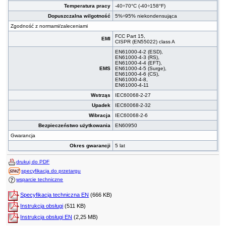
Temperatura pracy
-40÷70°C (-40÷158°F)
Dopuszczalna wilgotność
5%÷95% niekondensująca
Zgodność z normami/zaleceniami
FCC Part 15,
EMI
CISPR (EN55022) class A
EN61000-4-2 (ESD),
EN61000-4-3 (RS),
EN61000-4-4 (EFT),
EMS
EN61000-4-5 (Surge),
EN61000-4-6 (CS),
EN61000-4-8,
EN61000-4-11
Wstrząs
IEC60068-2-27
Upadek
IEC60068-2-32
Wibracja
IEC60068-2-6
Bezpieczeństwo użytkowania
EN60950
Gwarancja
Okres gwarancji
5 lat
drukuj do PDF
specyfikacja do przetargu
wsparcie techniczne
Specyfikacja techniczna EN
(666 KB)
Instrukcja obsługi
(511 KB)
Instrukcja obsługi EN
(2,25 MB)