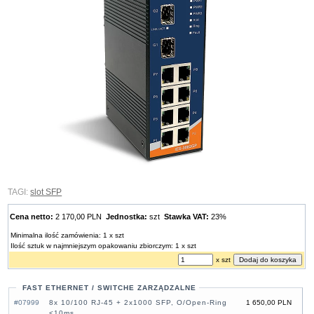
TAGI:
slot SFP
Cena netto:
2 170,00 PLN
Jednostka:
szt
Stawka VAT:
23%
Minimalna ilość zamówienia: 1 x szt
Ilość sztuk w najmniejszym opakowaniu zbiorczym: 1 x szt
x szt
FAST ETHERNET / SWITCHE ZARZĄDZALNE
#07999
8x 10/100 RJ-45 + 2x1000 SFP, O/Open-Ring
1 650,00 PLN
<10ms