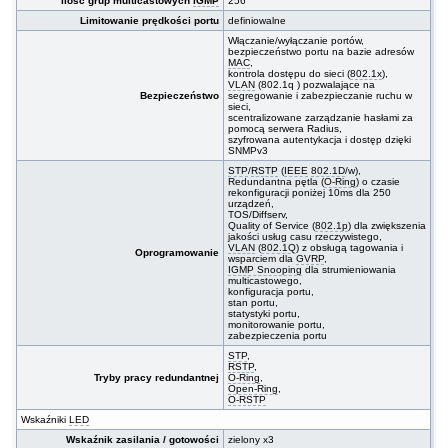
Ilość grup multicastowych
IGMP
256
Limitowanie prędkości portu
definiowalne
Włączanie/wyłączanie portów,
bezpieczeństwo portu na bazie adresów
MAC
,
kontrola dostępu do sieci (
802.1x
),
VLAN
(802.1q ) pozwalające na
Bezpieczeństwo
segregowanie i zabezpieczanie ruchu w
sieci,
scentralizowane zarządzanie hasłami za
pomocą serwera Radius,
szyfrowana autentykacja i dostęp dzięki
SNMPv3
STP
/
RSTP
(
IEEE
802.1D
/w),
Redundantna pętla (
O-Ring
) o czasie
rekonfiguracji poniżej 10ms dla 250
urządzeń,
TOS/Diffserv,
Quality of Service (
802.1p
) dla zwiększenia
jakości usług casu rzeczywistego,
VLAN
(
802.1Q
) z obsługą tagowania i
Oprogramowanie
wsparciem dla
GVRP
,
IGMP Snooping
dla strumieniowania
multicastowego,
konfiguracja portu,
stan portu,
statystyki portu,
monitorowanie portu,
zabezpieczenia portu
STP
,
RSTP
,
Tryby pracy redundantnej
O-Ring
,
Open-Ring
,
O-RSTP
Wskaźniki
LED
Wskaźnik zasilania / gotowości
zielony x3