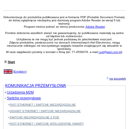
Dokumentacja do produktów publikowana jest w formacie PDF (Portable Document Format),
do której oglądnięcia niezbędny jest darmowy program Adobe Reader (w wersji 5 lub
wyższej).
Program można pobrać ze strony producenta:
Adobe Reader
Pomimo dołożenia wszelkich starań nie gwarantujemy, że publikowane materiały są wolne
od błędów lub rozbieżności.
Uchybienia te nie mogą być jednak podstawą do jakichkolwiek roszczeń.
Zdjęcia produktów, zamieszczone na stronach internetowych Atel Electronics, mogą
nieznacznie odbiegać od rzeczywistego wyglądu towarów znajdujących się aktualnie w
sprzedaży.
W razie wątpliwości prosimy o kontakt z firmą (tel. 77-4556076, e-mail
cust@atel.com.pl
).
Start
[
English»
]
na początek
KOMUNIKACJA PRZEMYSŁOWA
Urządzenia M2M
Switche przemysłowe
FAST ETHERNET / SWITCHE NIEZARZĄDZALNE
GIGABIT ETHERNET / SWITCHE NIEZARZĄDZALNE
SWITCHE NIEZARZĄDZALNE Z POE
FAST ETHERNET / SWITCHE INTELIGENTNE (SMART)