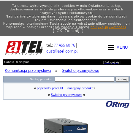
Ta strona wykorzystuje pliki cookies w celu świadczenia usług,
dostosowania serwisu do preferencji użytkowników oraz w celach
statystycznych i reklamowych.
Nasi partnerzy zbierają dane i używają plików cookie do personalizacji
reklam i mierzenia ich skuteczności.
Kontynuując, przyjmujemy Twoją zgodę na wdrażanie plików cookies i ich
zapisane w pamięci urządzenia zgodnie z naszą
polityką prywatności
.
OK, Zamknij
tel.:
77 455 60 76
|
MENU
cust@atel.com.pl
Sobota, 8 sierpnia
[
Zaloguj się
]
Komunikacja przemysłowa
»
Switche przemysłowe
Szukaj produktu:
«
poprzedni produkt
|
następny produkt
»
»
Switche przemysłowe
«