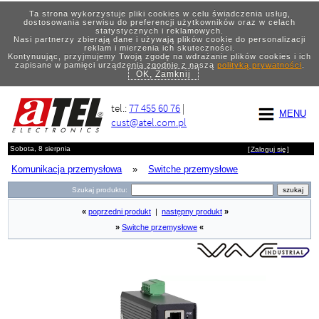
Ta strona wykorzystuje pliki cookies w celu świadczenia usług,
dostosowania serwisu do preferencji użytkowników oraz w celach
statystycznych i reklamowych.
Nasi partnerzy zbierają dane i używają plików cookie do personalizacji
reklam i mierzenia ich skuteczności.
Kontynuując, przyjmujemy Twoją zgodę na wdrażanie plików cookies i ich
zapisane w pamięci urządzenia zgodnie z naszą
polityką prywatności
.
OK, Zamknij
tel.:
77 455 60 76
|
MENU
cust@atel.com.pl
Sobota, 8 sierpnia
[
Zaloguj się
]
Komunikacja przemysłowa
»
Switche przemysłowe
Szukaj produktu:
«
poprzedni produkt
|
następny produkt
»
»
Switche przemysłowe
«