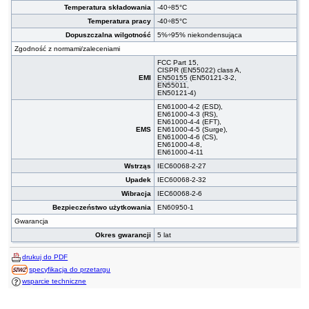
Temperatura składowania
-40÷85°C
Temperatura pracy
-40÷85°C
Dopuszczalna wilgotność
5%÷95% niekondensująca
Zgodność z normami/zaleceniami
FCC Part 15,
CISPR (EN55022) class A,
EMI
EN50155
(EN50121-3-2,
EN55011,
EN50121-4)
EN61000-4-2 (ESD),
EN61000-4-3 (RS),
EN61000-4-4 (EFT),
EMS
EN61000-4-5 (Surge),
EN61000-4-6 (CS),
EN61000-4-8,
EN61000-4-11
Wstrząs
IEC60068-2-27
Upadek
IEC60068-2-32
Wibracja
IEC60068-2-6
Bezpieczeństwo użytkowania
EN60950-1
Gwarancja
Okres gwarancji
5 lat
drukuj do PDF
specyfikacja do przetargu
wsparcie techniczne