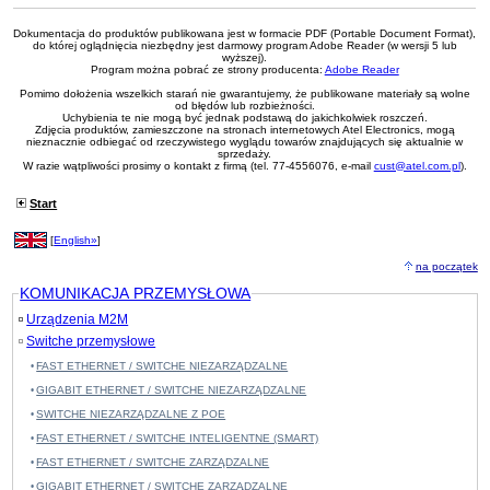
Dokumentacja do produktów publikowana jest w formacie PDF (Portable Document Format),
do której oglądnięcia niezbędny jest darmowy program Adobe Reader (w wersji 5 lub
wyższej).
Program można pobrać ze strony producenta:
Adobe Reader
Pomimo dołożenia wszelkich starań nie gwarantujemy, że publikowane materiały są wolne
od błędów lub rozbieżności.
Uchybienia te nie mogą być jednak podstawą do jakichkolwiek roszczeń.
Zdjęcia produktów, zamieszczone na stronach internetowych Atel Electronics, mogą
nieznacznie odbiegać od rzeczywistego wyglądu towarów znajdujących się aktualnie w
sprzedaży.
W razie wątpliwości prosimy o kontakt z firmą (tel. 77-4556076, e-mail
cust@atel.com.pl
).
Start
[
English»
]
na początek
KOMUNIKACJA PRZEMYSŁOWA
Urządzenia M2M
Switche przemysłowe
FAST ETHERNET / SWITCHE NIEZARZĄDZALNE
GIGABIT ETHERNET / SWITCHE NIEZARZĄDZALNE
SWITCHE NIEZARZĄDZALNE Z POE
FAST ETHERNET / SWITCHE INTELIGENTNE (SMART)
FAST ETHERNET / SWITCHE ZARZĄDZALNE
GIGABIT ETHERNET / SWITCHE ZARZĄDZALNE