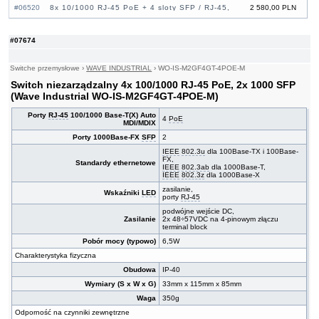
#06520
8x 10/1000 RJ-45 PoE + 4 sloty SFP / RJ-45,
2 580,00 PLN
O/Open-Ring <30ms, obudowa slim
#07981
22x 10/1000 RJ-45 PoE + 2 sloty COMBO SFP /
7 970,00 PLN
#07674
RJ-45 PoE + 2 sloty SFP, O/Open-Ring <30ms,
19"
#07980
22x 10/1000 RJ-45 PoE + 2 sloty COMBO SFP /
6 830,00 PLN
Switche przemysłowe
›
WAVE INDUSTRIAL
›
WO-IS-M2GF4GT-4POE-M
RJ-45 PoE + 2 sloty SFP, O/Open-Ring <30ms,
Switch niezarządzalny 4x 100/1000 RJ-45 PoE, 2x 1000 SFP
19"
(Wave Industrial WO-IS-M2GF4GT-4POE-M)
#07986
24x 10/1000 RJ-45 PoE + 4 sloty SFP+
10 700,00 PLN
1G/10G, O/Open-Ring <30ms, L3
Porty
RJ-45
100/1000 Base-T(X) Auto
4
PoE
#07985
24x 10/1000 RJ-45 PoE + 4 sloty SFP+
12 000,00 PLN
MDI/MDIX
1G/10G, O/Open-Ring <30ms, L3
Porty 1000Base-FX
SFP
2
#07920
8x 10/1000 RJ-45 PoE + 4 sloty SFP / RJ-45,
5 360,00 PLN
IEEE
802.3u
dla 100Base-TX i 100Base-
O/Open-Ring <30ms, L3
FX,
Standardy ethernetowe
IEEE
802.3ab
dla 1000Base-T,
IEEE
802.3z
dla 1000Base-X
zasilanie,
Wskaźniki
LED
porty
RJ-45
podwójne wejście DC,
Zasilanie
2x 48÷57VDC na 4-pinowym złączu
terminal block
Pobór mocy (typowo)
6,5W
Charakterystyka fizyczna
Obudowa
IP-40
Wymiary (S x W x G)
33mm x 115mm x 85mm
Waga
350g
Odporność na czynniki zewnętrzne