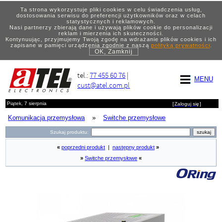
Ta strona wykorzystuje pliki cookies w celu świadczenia usług,
dostosowania serwisu do preferencji użytkowników oraz w celach
statystycznych i reklamowych.
Nasi partnerzy zbierają dane i używają plików cookie do personalizacji
reklam i mierzenia ich skuteczności.
Kontynuując, przyjmujemy Twoją zgodę na wdrażanie plików cookies i ich
zapisane w pamięci urządzenia zgodnie z naszą
polityką prywatności
.
OK, Zamknij
tel.:
77 455 60 76
|
MENU
cust@atel.com.pl
Piątek, 7 sierpnia
[
Zaloguj się
]
Komunikacja przemysłowa
»
Switche przemysłowe
Szukaj produktu:
«
poprzedni produkt
|
następny produkt
»
»
Switche przemysłowe
«