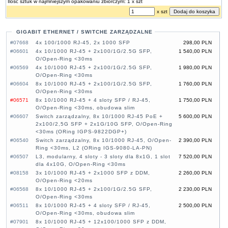
Ilość sztuk w najmniejszym opakowaniu zbiorczym: 1 x szt
x szt
GIGABIT ETHERNET / SWITCHE ZARZĄDZALNE
#07668
4x 100/1000 RJ-45, 2x 1000 SFP
298,00 PLN
#06601
4x 10/1000 RJ-45 + 2x100/1G/2.5G SFP,
1 540,00 PLN
O/Open-Ring <30ms
#06569
4x 10/1000 RJ-45 + 2x100/1G/2.5G SFP,
1 980,00 PLN
O/Open-Ring <30ms
#06604
8x 10/1000 RJ-45 + 2x100/1G/2.5G SFP,
1 760,00 PLN
O/Open-Ring <30ms
#06571
8x 10/1000 RJ-45 + 4 sloty SFP / RJ-45,
1 750,00 PLN
O/Open-Ring <30ms, obudowa slim
#06607
Switch zarządzalny, 8x 10/1000 RJ-45 PoE +
5 600,00 PLN
2x100/2,5G SFP + 2x1G/10G SFP, O/Open-Ring
<30ms (ORing IGPS-9822DGP+)
#06540
Switch zarządzalny, 8x 10/1000 RJ-45, O/Open-
2 390,00 PLN
Ring <30ms, L2 (ORing IGS-9080-LA-PN)
#06507
L3, modularny, 4 sloty - 3 sloty dla 8x1G, 1 slot
7 520,00 PLN
dla 4x10G, O/Open-Ring <30ms
#08158
3x 10/1000 RJ-45 + 2x1000 SFP z DDM,
2 260,00 PLN
O/Open-Ring <20ms
#06568
8x 10/1000 RJ-45 + 2x100/1G/2.5G SFP,
2 230,00 PLN
O/Open-Ring <30ms
#06511
8x 10/1000 RJ-45 + 4 sloty SFP / RJ-45,
2 500,00 PLN
O/Open-Ring <30ms, obudowa slim
#07901
8x 10/1000 RJ-45 + 12x100/1000 SFP z DDM,