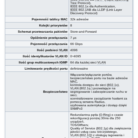
#07951
16x 10/1000 RJ-45, 1 slot dla 4x10G, modularny
9 880,00 PLN
Tree
Protocol),
IEEE
802.1x
dla Authentication,
#08899
24x SFP + 4 sloty SFP+ 10G, O/Open-Ring
6 380,00 PLN
IEEE
802.1AB dla LLDP (Link Layer
<30ms, modularny
Discovery Protocol)
Pojemność tablicy
MAC
32k adresów
Kolejki priorytetów
8
Schemat przetwarzania pakietów
Store-and-Forward
Opóźnienie przełączania
7 µs
Pojemność przełączania
66 Gbps
Ilość podsieci
VLAN
4096
Ilość identyfikatorów
VLAN
ID
0÷4095
Ilość grup multicastowych
IGMP
64 dla każdej sieci
VLAN
Limitowanie prędkości portu
definiowalne
Włączanie/wyłączanie portów,
bezpieczeństwo portu na bazie adresów
MAC
,
kontrola dostępu do sieci (
802.1x
),
VLAN
(802.1q ) pozwalające na
Bezpieczeństwo
segregowanie i zabezpieczanie ruchu w
sieci,
scentralizowane zarządzanie hasłami za
pomocą serwera Radius,
szyfrowana autentykacja i dostęp dzięki
SNMPv3
Redundantna pętla (
O-Ring
) o czasie
rekonfiguracji poniżej 30ms dla 250
urządzeń,
TOS/Diffserv,
Quality of Service (
802.1p
) dla zwiększenia
jakości usług casu rzeczywistego,
VLAN
(
802.1Q
) z obsługą tagowania i