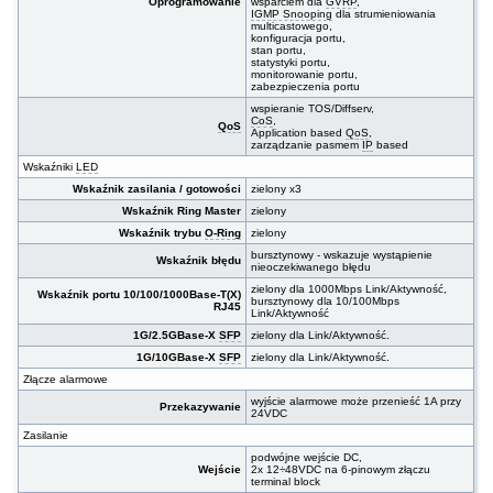
Oprogramowanie
wsparciem dla
GVRP
,
IGMP Snooping
dla strumieniowania
multicastowego,
konfiguracja portu,
stan portu,
statystyki portu,
monitorowanie portu,
zabezpieczenia portu
wspieranie TOS/Diffserv,
CoS
,
QoS
Application based
QoS
,
zarządzanie pasmem
IP
based
Wskaźniki
LED
Wskaźnik zasilania / gotowości
zielony x3
Wskaźnik Ring Master
zielony
Wskaźnik trybu
O-Ring
zielony
bursztynowy - wskazuje wystąpienie
Wskaźnik błędu
nieoczekiwanego błędu
zielony dla 1000Mbps Link/Aktywność,
Wskaźnik portu 10/100/1000Base-T(X)
bursztynowy dla 10/100Mbps
RJ45
Link/Aktywność
1G/2.5GBase-X
SFP
zielony dla Link/Aktywność.
1G/10GBase-X
SFP
zielony dla Link/Aktywność.
Złącze alarmowe
wyjście alarmowe może przenieść 1A przy
Przekazywanie
24VDC
Zasilanie
podwójne wejście DC,
Wejście
2x 12÷48VDC na 6-pinowym złączu
terminal block