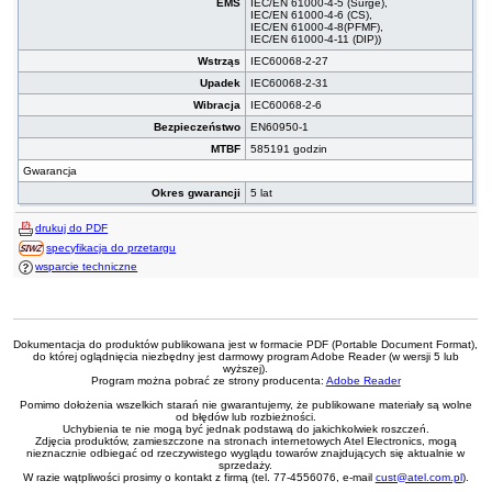
EMS
IEC/EN 61000-4-5 (Surge),
IEC/EN 61000-4-6 (CS),
IEC/EN 61000-4-8(PFMF),
IEC/EN 61000-4-11 (DIP))
Wstrząs
IEC60068-2-27
Upadek
IEC60068-2-31
Wibracja
IEC60068-2-6
Bezpieczeństwo
EN60950-1
MTBF
585191 godzin
Gwarancja
Okres gwarancji
5 lat
drukuj do PDF
specyfikacja do przetargu
wsparcie techniczne
Dokumentacja do produktów publikowana jest w formacie PDF (Portable Document Format),
do której oglądnięcia niezbędny jest darmowy program Adobe Reader (w wersji 5 lub
wyższej).
Program można pobrać ze strony producenta:
Adobe Reader
Pomimo dołożenia wszelkich starań nie gwarantujemy, że publikowane materiały są wolne
od błędów lub rozbieżności.
Uchybienia te nie mogą być jednak podstawą do jakichkolwiek roszczeń.
Zdjęcia produktów, zamieszczone na stronach internetowych Atel Electronics, mogą
nieznacznie odbiegać od rzeczywistego wyglądu towarów znajdujących się aktualnie w
sprzedaży.
W razie wątpliwości prosimy o kontakt z firmą (tel. 77-4556076, e-mail
cust@atel.com.pl
).