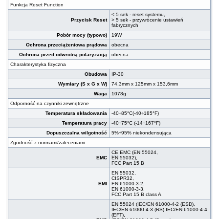
Funkcja Reset Function
< 5 sek - reset systemu,
Przycisk Reset
> 5 sek - przywrócenie ustawień
fabrycznych
Pobór mocy (typowo)
19W
Ochrona przeciążeniowa prądowa
obecna
Ochrona przed odwrotną polaryzacją
obecna
Charakterystyka fizyczna
Obudowa
IP-30
Wymiary (S x G x W)
74,3mm x 125mm x 153,6mm
Waga
1078g
Odporność na czynniki zewnętrzne
Temperatura składowania
-40÷85°C(-40÷185°F)
Temperatura pracy
-40÷75°C (-14÷167°F)
Dopuszczalna wilgotność
5%÷95% niekondensująca
Zgodność z normami/zaleceniami
CE
EMC (EN 55024,
EMC
EN 55032),
FCC Part 15 B
EN 55032,
CISPR32,
EMI
EN 61000-3-2,
EN 61000-3-3,
FCC Part 15 B class A
EN 55024 (IEC/EN 61000-4-2 (ESD),
IEC/EN 61000-4-3 (RS),IEC/EN 61000-4-4
(EFT),