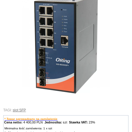
TAGI:
slot SFP
* Towar sprowadzany na zamówienie
Cena netto:
4 400,00 PLN
Jednostka:
szt
Stawka VAT:
23%
Minimalna ilość zamówienia: 1 x szt