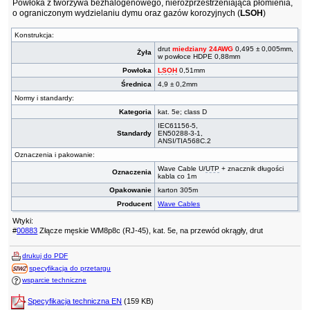
Powłoka z tworzywa bezhalogenowego, nierozprzestrzeniająca płomienia,
o ograniczonym wydzielaniu dymu oraz gazów korozyjnych (
LSOH
)
Konstrukcja:
drut
miedziany 24AWG
0,495 ± 0,005mm,
Żyła
w powłoce HDPE 0,88mm
Powłoka
LSOH
0,51mm
Średnica
4,9 ± 0,2mm
Normy i standardy:
Kategoria
kat. 5e; class D
IEC61156-5,
Standardy
EN50288-3-1,
ANSI/TIA568C.2
Oznaczenia i pakowanie:
Wave Cable U/
UTP
+ znacznik długości
Oznaczenia
kabla co 1m
Opakowanie
karton 305m
Producent
Wave Cables
Wtyki:
#
00883
Złącze męskie WM8p8c (RJ-45), kat. 5e, na przewód okrągły, drut
drukuj do PDF
specyfikacja do przetargu
wsparcie techniczne
Specyfikacja techniczna EN
(159 KB)