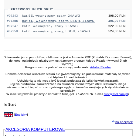
PRZEWODY U/UTP DRUT
#07243
kat.5E, wewnętrzny, szary, 24AWG
398,00 PLN
#07255
kat.5E, wewnętrzny, szary, LSOH, 24AWG
406,00 PLN
#07247
kat.6, wewnętrzny, szary, 23AWG
522,00 PLN
#07259
kat.6, wewnętrzny, szary, LSOH, 23AWG
524,00 PLN
Dokumentacja do produktów publikowana jest w formacie PDF (Portable Document Format),
do której oglądnięcia niezbędny jest darmowy program Adobe Reader (w wersji 5 lub
wyższej).
Program można pobrać ze strony producenta:
Adobe Reader
Pomimo dołożenia wszelkich starań nie gwarantujemy, że publikowane materiały są wolne
od błędów lub rozbieżności.
Uchybienia te nie mogą być jednak podstawą do jakichkolwiek roszczeń.
Zdjęcia produktów, zamieszczone na stronach internetowych Atel Electronics, mogą
nieznacznie odbiegać od rzeczywistego wyglądu towarów znajdujących się aktualnie w
sprzedaży.
W razie wątpliwości prosimy o kontakt z firmą (tel. 77-4556076, e-mail
cust@atel.com.pl
).
Start
[
English»
]
na początek
AKCESORIA KOMPUTEROWE