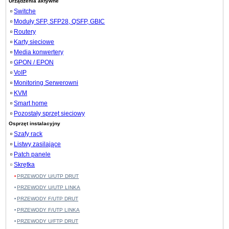
Urządzenia aktywne
Switche
Moduły SFP, SFP28, QSFP, GBIC
Routery
Karty sieciowe
Media konwertery
GPON / EPON
VoIP
Monitoring Serwerowni
KVM
Smart home
Pozostały sprzęt sieciowy
Osprzęt instalacyjny
Szafy rack
Listwy zasilające
Patch panele
Skrętka
PRZEWODY U/UTP DRUT
PRZEWODY U/UTP LINKA
PRZEWODY F/UTP DRUT
PRZEWODY F/UTP LINKA
PRZEWODY U/FTP DRUT