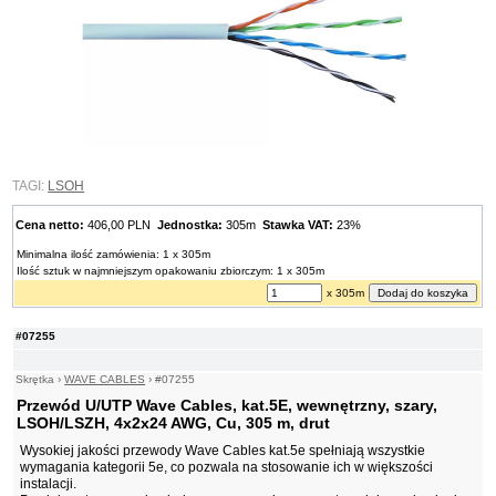
TAGI:
LSOH
Cena netto:
406,00 PLN
Jednostka:
305m
Stawka VAT:
23%
Minimalna ilość zamówienia: 1 x 305m
Ilość sztuk w najmniejszym opakowaniu zbiorczym: 1 x 305m
x 305m
#07255
Skrętka
›
WAVE CABLES
›
#07255
Przewód U/UTP Wave Cables, kat.5E, wewnętrzny, szary,
LSOH/LSZH, 4x2x24 AWG, Cu, 305 m, drut
Wysokiej jakości przewody Wave Cables kat.5e spełniają wszystkie
wymagania kategorii 5e, co pozwala na stosowanie ich w większości
instalacji.