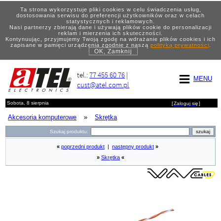
Ta strona wykorzystuje pliki cookies w celu świadczenia usług,
dostosowania serwisu do preferencji użytkowników oraz w celach
statystycznych i reklamowych.
Nasi partnerzy zbierają dane i używają plików cookie do personalizacji
reklam i mierzenia ich skuteczności.
Kontynuując, przyjmujemy Twoją zgodę na wdrażanie plików cookies i ich
zapisane w pamięci urządzenia zgodnie z naszą
polityką prywatności
.
OK, Zamknij
tel.:
77 455 60 76
|
MENU
cust@atel.com.pl
Sobota, 8 sierpnia
[
Zaloguj się
]
Akcesoria komputerowe
»
Skrętka
Szukaj produktu:
«
poprzedni produkt
|
następny produkt
»
»
Skrętka
«