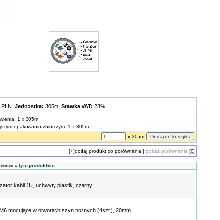
0 PLN
Jednostka:
305m
Stawka VAT:
23%
ówienia: 1 x 305m
iejszym opakowaniu zbiorczym: 1 x 305m
x 305m
[+]
dodaj produkt do porównania
|
pokaż porównanie
[0]
owane z tym produktem
zator kabli 1U, uchwyty plastik, czarny
M6 mocujące w otworach szyn nośnych (4szt.), 20mm