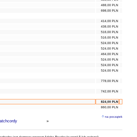
488,00 PLN
698,00 PLN
414,00 PLN
438,00 PLN
516,00 PLN
516,00 PLN
524,00 PLN
524,00 PLN
464,00 PLN
524,00 PLN
524,00 PLN
524,00 PLN
778,00 PLN
742,00 PLN
824,00 PLN
860,00 PLN
na początek
atchcordy
»
iezbędny jest darmowy program Adobe Reader (w wersji 5 lub wyższej).