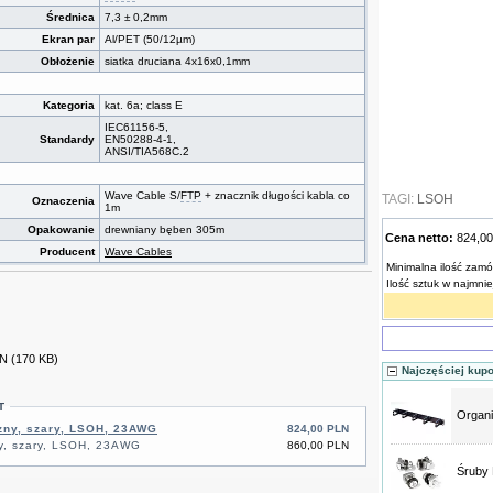
Średnica
7,3 ± 0,2mm
Ekran par
Al/PET (50/12µm)
Obłożenie
siatka druciana 4x16x0,1mm
Kategoria
kat. 6a; class E
IEC61156-5,
Standardy
EN50288-4-1,
ANSI/TIA568C.2
Wave Cable S/
FTP
+ znacznik długości kabla co
TAGI:
LSOH
Oznaczenia
1m
Opakowanie
drewniany bęben 305m
Cena netto:
824,0
Producent
Wave Cables
Minimalna ilość zam
Ilość sztuk w najmn
EN
(170 KB)
Najczęściej kup
T
Organi
zny, szary, LSOH, 23AWG
824,00 PLN
ny, szary, LSOH, 23AWG
860,00 PLN
Śruby 