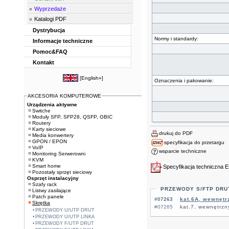
Wyprzedaże
Katalogi PDF
Dystrybucja
Normy i standardy:
Informacje techniczne
Pomoc&FAQ
Kontakt
[
English»
]
Oznaczenia i pakowanie:
AKCESORIA KOMPUTEROWE
Urządzenia aktywne
Switche
Moduły SFP, SFP28, QSFP, GBIC
Routery
Karty sieciowe
drukuj do PDF
Media konwertery
GPON / EPON
specyfikacja do przetargu
VoIP
wsparcie techniczne
Monitoring Serwerowni
KVM
Smart home
Specyfikacja techniczna 
Pozostały sprzęt sieciowy
Osprzęt instalacyjny
Szafy rack
PRZEWODY S/FTP DRU
Listwy zasilające
Patch panele
#07263
kat.6A, wewnętr
Skrętka
#07265
kat.7, wewnętrz
PRZEWODY U/UTP DRUT
PRZEWODY U/UTP LINKA
PRZEWODY F/UTP DRUT