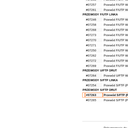
#07257
Przewód F/UTP Wa
#07261
Przewód F/UTP Wa
PRZEWODY F/UTP LINKA
#07246
Przewód F/UTP Wav
#07258
Przewód F/UTP Wa
#07268
Przewód F/UTP Wav
#07273
Przewód F/UTP Wa
#07270
Przewód F/UTP Wa
#07271
Przewód F/UTP Wav
#07250
Przewód F/UTP Wav
#07262
Przewód F/UTP Wa
#07272
Przewód F/UTP Wa
#07269
Przewód F/UTP Wav
PRZEWODY U/FTP DRUT
#07264
Przewód U/FTP Wa
PRZEWODY S/FTP LINKA
#07254
Przewód S/FTP (Pi
PRZEWODY S/FTP DRUT
#07263
Przewód S/FTP (P
#07265
Przewód S/FTP (P
Dokumentacja do p