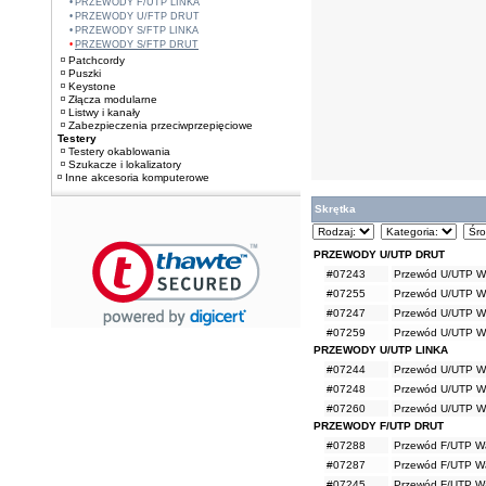
PRZEWODY F/UTP LINKA
PRZEWODY U/FTP DRUT
PRZEWODY S/FTP LINKA
PRZEWODY S/FTP DRUT
Patchcordy
Puszki
Keystone
Złącza modularne
Listwy i kanały
Zabezpieczenia przeciwprzepięciowe
Testery
Testery okablowania
Szukacze i lokalizatory
Inne akcesoria komputerowe
Skrętka
PRZEWODY U/UTP DRUT
#07243
Przewód U/UTP Wav
#07255
Przewód U/UTP Wa
#07247
Przewód U/UTP Wav
#07259
Przewód U/UTP Wa
PRZEWODY U/UTP LINKA
#07244
Przewód U/UTP Wav
#07248
Przewód U/UTP Wav
#07260
Przewód U/UTP Wa
PRZEWODY F/UTP DRUT
#07288
Przewód F/UTP Wa
#07287
Przewód F/UTP Wa
#07245
Przewód F/UTP Wav