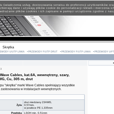
elu świadczenia usług, dostosowania serwisu do preferencji użytkowników or
zbierają dane i używają plików cookie do personalizacji reklam i mierzenia i
wdrażanie plików cookies i ich zapisane w pamięci urządzenia zgodnie z na
Skrętka
EWODY U/UTP LINKA
PRZEWODY F/UTP DRUT
PRZEWODY F/UTP LINKA
PRZEWODY U/F
63
Wave Cables, kat.6A, wewnętrzny, szary,
G, Cu, 305 m, drut
ypu "skrętka" marki Wave Cables spełniający wszystkie
 zastosowania w instalacjach wewnętrznych.
drut miedziany 23AWG,
Żyła
0,57mm,
w powłoce PE 1,335mm
Powłoka
LSOH
min. 0,51mm