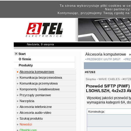
Ta strona wykorzystuje pliki cookies w c
Nasi partnerzy 
Kontynuując, przyjmujemy Twoją zgodę na 
Niedziela, 9 sierpnia
Start
Akcesoria komputerowe
»
O firmie
PRZEWODY U/UTP DRUT
PRZ
Produkty
Akcesoria komputerowe
#07263
Komunikacja bezprzewodowa
Skrętka
›
WAVE CABLES
›
#072
Komunikacja przemysłowa
Przewód S/FTP (PiMF) 
Komponenty światłowodowe
LSOH/LSZH, 4x2x23 AW
Przyrządy pomiarowe
Wysokiej jakości przewód t
Narzędzia
wymagania kategorii 6A, do
Akcesoria telefoniczne
Konstrukcja:
Akcesoria audio-video
Szukaj produktu
Nowości
Obniżki cen