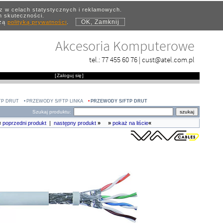
az w celach statystycznych i reklamowych.
ch skuteczności.
OK, Zamknij
szą
polityką prywatności
.
Akcesoria Komputerowe
tel.:
77 455 60 76
|
cust@atel.com.pl
[
Zaloguj się
]
TP DRUT
PRZEWODY S/FTP LINKA
PRZEWODY S/FTP DRUT
Szukaj produktu:
«
poprzedni produkt
|
następny produkt
»
»
pokaż na liście
«