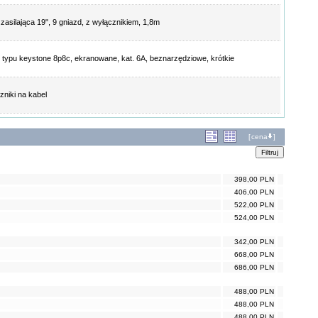
 zasilająca 19", 9 gniazd, z wyłącznikiem, 1,8m
 typu keystone 8p8c, ekranowane, kat. 6A, beznarzędziowe, krótkie
niki na kabel
[
cena
]
398,00 PLN
406,00 PLN
522,00 PLN
524,00 PLN
342,00 PLN
668,00 PLN
686,00 PLN
488,00 PLN
488,00 PLN
488,00 PLN