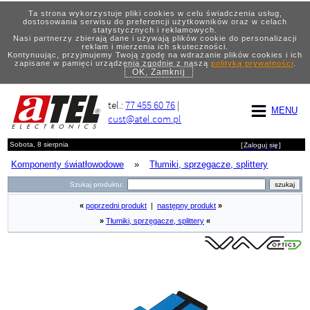
Ta strona wykorzystuje pliki cookies w celu świadczenia usług,
dostosowania serwisu do preferencji użytkowników oraz w celach
statystycznych i reklamowych.
Nasi partnerzy zbierają dane i używają plików cookie do personalizacji
reklam i mierzenia ich skuteczności.
Kontynuując, przyjmujemy Twoją zgodę na wdrażanie plików cookies i ich
zapisane w pamięci urządzenia zgodnie z naszą
polityką prywatności
.
OK, Zamknij
tel.:
77 455 60 76
|
MENU
cust@atel.com.pl
Sobota, 8 sierpnia
[
Zaloguj się
]
Komponenty światłowodowe
»
Tłumiki, sprzęgacze, splittery
Szukaj produktu:
«
poprzedni produkt
|
następny produkt
»
»
Tłumiki, sprzęgacze, splittery
«