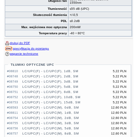
Długości fali
1550nm
Tłumienność
≤55 dB (UPC)
Skuteczność tłumienia
+/-0,5
PDL
≤0.2dB
Max. wejściowa moc optyczna
200mW
Temperatura pracy
-40 ÷ 80°C
drukuj do PDF
specyfikacja do przetargu
wsparcie techniczne
TŁUMIKI OPTYCZNE UPC
#08810
LC/UPC(F) - LC/UPC(F), 1dB, SM
5,22 PLN
#08748
LC/UPC(F) - LC/UPC(F), 2dB, SM
5,22 PLN
#08749
LC/UPC(F) - LC/UPC(F), 3dB, SM
5,22 PLN
#08750
LC/UPC(F) - LC/UPC(F), 5dB, SM
5,22 PLN
#08751
LC/UPC(F) - LC/UPC(F), 8dB, SM
5,22 PLN
#08752
LC/UPC(F) - LC/UPC(F), 10dB, SM
5,22 PLN
#08753
LC/UPC(F) - LC/UPC(F), 15dB, SM
5,22 PLN
#08593
LC/UPC(F) - LC/UPC(M), 0dB, SM
12,60 PLN
#08811
LC/UPC(F) - LC/UPC(M), 1dB, SM
12,60 PLN
#08754
LC/UPC(F) - LC/UPC(M), 2dB, SM
12,60 PLN
#08755
LC/UPC(F) - LC/UPC(M), 3dB, SM
12,60 PLN
#08756
LC/UPC(F) - LC/UPC(M), 5dB, SM
12,60 PLN
#08757
LC/UPC(F) - LC/UPC(M), 8dB, SM
12,60 PLN