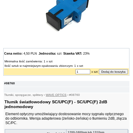
Cena netto:
4,50 PLN
Jednostka:
szt
Stawka VAT:
23%
Minimalna ilość zamówienia: 1 x szt
Ilość sztuk w najmniejszym opakowaniu zbiorczym: 1 x szt
x szt
#08760
Tłumiki, sprzęgacze, splittery
›
WAVE OPTICS
›
#08760
Tłumik światłowodowy SC/UPC(F) - SC/UPC(F) 2dB
jednomodowy
Element optyczny umożliwiający dostosowanie mocy sygnału optycznego
do odbiornika. Wersja adapterowa (żeńsko-żeńska) o tłumieniu 2dB, złącza
SC/PC.
1200-1600nm lub 1310nm,