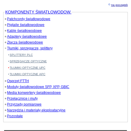
na początek
KOMPONENTY ŚWIATŁOWODOW.
Patchcordy światłowodowe
Pigtaile światłowodowe
Kable światłowodowe
Adaptery światłowodowe
Złącza światłowodowe
Tłumiki, sprzęgacze, splittery
SPLITTERY PLC
SPRZĘGACZE OPTYCZNE
TŁUMIKI OPTYCZNE UPC
TŁUMIKI OPTYCZNE APC
Osprzęt FTTH
Moduły światłowodowe SFP, XFP, GBIC
Media konwertery światłowodowe
Przełącznice i mufy
Przyrządy pomiarowe
Narzędzia i materiały eksploatacyjne
Pozostałe