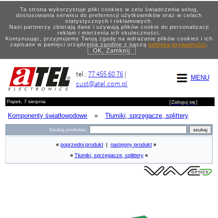
Ta strona wykorzystuje pliki cookies w celu świadczenia usług,
dostosowania serwisu do preferencji użytkowników oraz w celach
statystycznych i reklamowych.
Nasi partnerzy zbierają dane i używają plików cookie do personalizacji
reklam i mierzenia ich skuteczności.
Kontynuując, przyjmujemy Twoją zgodę na wdrażanie plików cookies i ich
zapisane w pamięci urządzenia zgodnie z naszą
polityką prywatności
.
OK, Zamknij
tel.:
77 455 60 76
|
MENU
cust@atel.com.pl
Piątek, 7 sierpnia
[
Zaloguj się
]
Komponenty światłowodowe
»
Tłumiki, sprzęgacze, splittery
Szukaj produktu:
«
poprzedni produkt
|
następny produkt
»
»
Tłumiki, sprzęgacze, splittery
«