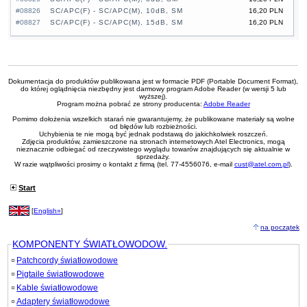
#08826
SC/APC(F) - SC/APC(M), 10dB, SM
16,20 PLN
#08827
SC/APC(F) - SC/APC(M), 15dB, SM
16,20 PLN
Dokumentacja do produktów publikowana jest w formacie PDF (Portable Document Format),
do której oglądnięcia niezbędny jest darmowy program Adobe Reader (w wersji 5 lub
wyższej).
Program można pobrać ze strony producenta:
Adobe Reader
Pomimo dołożenia wszelkich starań nie gwarantujemy, że publikowane materiały są wolne
od błędów lub rozbieżności.
Uchybienia te nie mogą być jednak podstawą do jakichkolwiek roszczeń.
Zdjęcia produktów, zamieszczone na stronach internetowych Atel Electronics, mogą
nieznacznie odbiegać od rzeczywistego wyglądu towarów znajdujących się aktualnie w
sprzedaży.
W razie wątpliwości prosimy o kontakt z firmą (tel. 77-4556076, e-mail
cust@atel.com.pl
).
Start
[
English»
]
na początek
KOMPONENTY ŚWIATŁOWODOW.
Patchcordy światłowodowe
Pigtaile światłowodowe
Kable światłowodowe
Adaptery światłowodowe