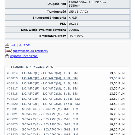
1200-1600nm lub 1310nm,
Długości fali
1550nm
Tłumienność
≤55 dB (APC)
Skuteczność tłumienia
+/-0,5
PDL
≤0,2dB
Max. wejściowa moc optyczna
200mW
Temperatura pracy
-40 ÷ 80°C
drukuj do PDF
specyfikacja do przetargu
wsparcie techniczne
TŁUMIKI OPTYCZNE APC
#08814
LC/APC(F) - LC/APC(M), 1dB, SM
13,50 PLN
#08815
LC/APC(F) - LC/APC(M), 2dB, SM
13,50 PLN
#08816
LC/APC(F) - LC/APC(M), 3dB, SM
13,50 PLN
#08817
LC/APC(F) - LC/APC(M), 5dB, SM
13,50 PLN
#08818
LC/APC(F) - LC/APC(M), 8dB, SM
13,50 PLN
#08819
LC/APC(F) - LC/APC(M), 10dB, SM
13,50 PLN
#08820
LC/APC(F) - LC/APC(M), 15dB, SM
13,50 PLN
#08591
SC/APC(F) - SC/APC(M), 0dB, SM
16,20 PLN
#08821
SC/APC(F) - SC/APC(M), 1dB, SM
16,20 PLN
#08822
SC/APC(F) - SC/APC(M), 2dB, SM
16,20 PLN
#08823
SC/APC(F) - SC/APC(M), 3dB, SM
16,20 PLN
#08824
SC/APC(F) - SC/APC(M), 5dB, SM
16,20 PLN
#08825
SC/APC(F) - SC/APC(M), 8dB, SM
16,20 PLN