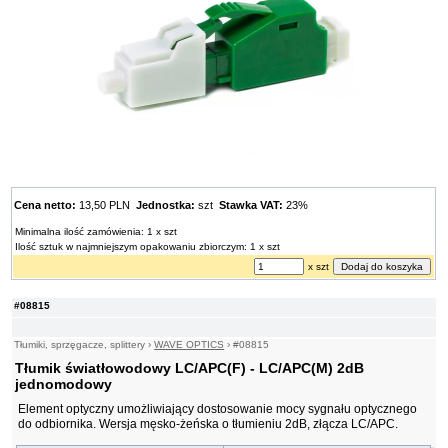
Cena netto:
13,50 PLN
Jednostka:
szt
Stawka VAT:
23%
Minimalna ilość zamówienia: 1 x szt
Ilość sztuk w najmniejszym opakowaniu zbiorczym: 1 x szt
x szt
#08815
Tłumiki, sprzęgacze, splittery
›
WAVE OPTICS
›
#08815
Tłumik światłowodowy LC/APC(F) - LC/APC(M) 2dB
jednomodowy
Element optyczny umożliwiający dostosowanie mocy sygnału optycznego
do odbiornika. Wersja męsko-żeńska o tłumieniu 2dB, złącza LC/APC.