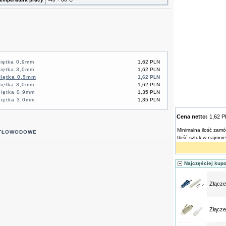
iętka 0,9mm
1,62 PLN
iętka 3,0mm
1,62 PLN
giętka 0,9mm
1,62 PLN
iętka 3,0mm
1,62 PLN
iętka 0,9mm
1,35 PLN
iętka 3,0mm
1,35 PLN
Cena netto:
1,62 
Minimalna ilość zamó
ATŁOWODOWE
Ilość sztuk w najmni
Najczęściej kup
Złącze
Złącze