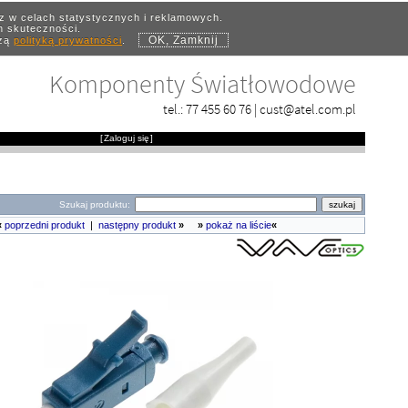
az w celach statystycznych i reklamowych.
ch skuteczności.
OK, Zamknij
szą
polityką prywatności
.
Komponenty Światłowodowe
tel.:
77 455 60 76
|
cust@atel.com.pl
[
Zaloguj się
]
Szukaj produktu:
«
poprzedni produkt
|
następny produkt
»
»
pokaż na liście
«