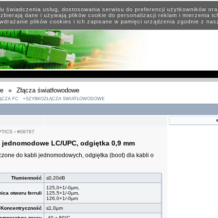
elu świadczenia usług, dostosowania serwisu do preferencji użytkowników or
zbierają dane i używają plików cookie do personalizacji reklam i mierzenia i
wdrażanie plików cookies i ich zapisane w pamięci urządzenia zgodnie z na
we
»
Złącza światłowodowe
ĄCZA FC
SZYBKOZŁĄCZA ŚWIATŁOWODOWE
PTICS
›
#08787
 jednomodowe LC/UPC, odgiętka 0,9 mm
zone do kabli jednomodowych, odgiętka (boot) dla kabli o
Tłumienność
≤0,20dB
125,0+1/-0μm,
ica otworu ferruli
125,5+1/-0μm,
126,0+1/-0μm
Koncentryczność
≤1,0μm
emperatura pracy
-40 ÷ 80°C