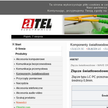
Ta strona wykorzystuje pliki cookies w c
Nasi partnerzy 
Kontynuując, przyjmujemy Twoją zgodę na 
Piątek, 7 sierpnia
Start
Komponenty światłowodo
O firmie
ZŁĄCZA SC
ZŁĄCZA LC
ZŁ
Produkty
Akcesoria komputerowe
#08787
Komunikacja bezprzewodowa
Złącza światłowodowe
›
WAVE O
Komunikacja przemysłowa
Złącze światłowodowe
Komponenty światłowodowe
Złącze typu LC PC przeznac
Przyrządy pomiarowe
średnicy 0,9mm.
Narzędzia
Akcesoria telefoniczne
Akcesoria audio-video
Średn
Szukaj produktu
Nowości
Obniżki cen
T