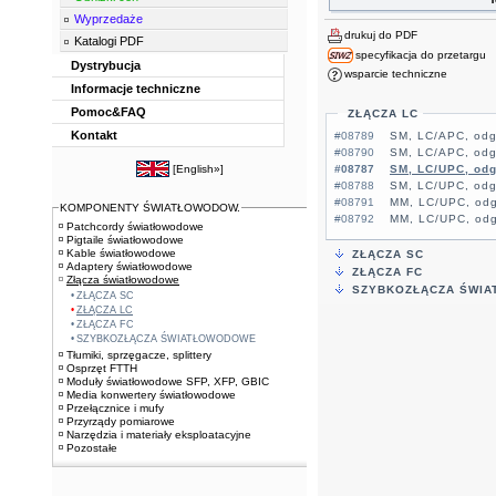
Wyprzedaże
drukuj do PDF
Katalogi PDF
specyfikacja do przetargu
Dystrybucja
wsparcie techniczne
Informacje techniczne
Pomoc&FAQ
ZŁĄCZA LC
Kontakt
#08789
SM, LC/APC, odg
#08790
SM, LC/APC, odg
#08787
SM, LC/UPC, od
[
English»
]
#08788
SM, LC/UPC, odg
#08791
MM, LC/UPC, odg
KOMPONENTY ŚWIATŁOWODOW.
#08792
MM, LC/UPC, odg
Patchcordy światłowodowe
Pigtaile światłowodowe
Kable światłowodowe
ZŁĄCZA SC
Adaptery światłowodowe
ZŁĄCZA FC
Złącza światłowodowe
SZYBKOZŁĄCZA ŚWI
ZŁĄCZA SC
ZŁĄCZA LC
ZŁĄCZA FC
SZYBKOZŁĄCZA ŚWIATŁOWODOWE
Tłumiki, sprzęgacze, splittery
Osprzęt FTTH
Moduły światłowodowe SFP, XFP, GBIC
Media konwertery światłowodowe
Przełącznice i mufy
Przyrządy pomiarowe
Narzędzia i materiały eksploatacyjne
Pozostałe