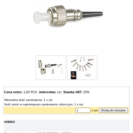
Cena netto:
1,62 PLN
Jednostka:
szt
Stawka VAT:
23%
Minimalna ilość zamówienia: 1 x szt
Ilość sztuk w najmniejszym opakowaniu zbiorczym: 1 x szt
x szt
#08803