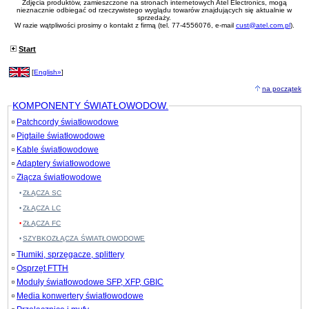
Zdjęcia produktów, zamieszczone na stronach internetowych Atel Electronics, mogą
nieznacznie odbiegać od rzeczywistego wyglądu towarów znajdujących się aktualnie w
sprzedaży.
W razie wątpliwości prosimy o kontakt z firmą (tel. 77-4556076, e-mail
cust@atel.com.pl
).
Start
[
English»
]
na początek
KOMPONENTY ŚWIATŁOWODOW.
Patchcordy światłowodowe
Pigtaile światłowodowe
Kable światłowodowe
Adaptery światłowodowe
Złącza światłowodowe
ZŁĄCZA SC
ZŁĄCZA LC
ZŁĄCZA FC
SZYBKOZŁĄCZA ŚWIATŁOWODOWE
Tłumiki, sprzęgacze, splittery
Osprzęt FTTH
Moduły światłowodowe SFP, XFP, GBIC
Media konwertery światłowodowe