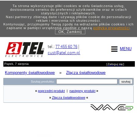
Ta strona wykorzystuje pliki cookies w celu świadczenia usług,
dostosowania serwisu do preferencji użytkowników oraz w celach
statystycznych i reklamowych.
Nasi partnerzy zbierają dane i używają plików cookie do personalizacji
reklam i mierzenia ich skuteczności.
Kontynuując, przyjmujemy Twoją zgodę na wdrażanie plików cookies i ich
zapisane w pamięci urządzenia zgodnie z naszą
polityką prywatności
.
OK, Zamknij
tel.:
77 455 60 76
|
MENU
cust@atel.com.pl
Piątek, 7 sierpnia
[
Zaloguj się
]
Komponenty światłowodowe
»
Złącza światłowodowe
Szukaj produktu:
«
poprzedni produkt
|
następny produkt
»
»
Złącza światłowodowe
«