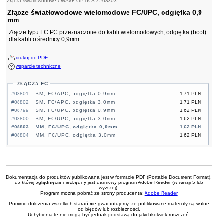
Złącza światłowodowe
›
WAVE OPTICS
›
#08803
Złącze światłowodowe wielomodowe FC/UPC, odgiętka 0,9
mm
Złącze typu FC PC przeznaczone do kabli wielomodowych, odgiętka (boot)
dla kabli o średnicy 0,9mm.
drukuj do PDF
wsparcie techniczne
ZŁĄCZA FC
#08801
SM, FC/APC, odgiętka 0,9mm
1,71 PLN
#08802
SM, FC/APC, odgiętka 3,0mm
1,71 PLN
#08799
SM, FC/UPC, odgiętka 0,9mm
1,62 PLN
#08800
SM, FC/UPC, odgiętka 3,0mm
1,62 PLN
#08803
MM, FC/UPC, odgiętka 0,9mm
1,62 PLN
#08804
MM, FC/UPC, odgiętka 3,0mm
1,62 PLN
Dokumentacja do produktów publikowana jest w formacie PDF (Portable Document Format),
do której oglądnięcia niezbędny jest darmowy program Adobe Reader (w wersji 5 lub
wyższej).
Program można pobrać ze strony producenta:
Adobe Reader
Pomimo dołożenia wszelkich starań nie gwarantujemy, że publikowane materiały są wolne
od błędów lub rozbieżności.
Uchybienia te nie mogą być jednak podstawą do jakichkolwiek roszczeń.