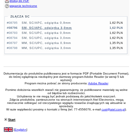
drukuj do PDF
wsparcie techniczne
ZŁĄCZA SC
#08795
SM, SC/APC, odgiętka 0,9mm
1,62 PLN
#08796
SM, SC/APC, odgiętka 3,0mm
1,62 PLN
#08793
SM, SC/UPC, odgiętka 0,9mm
1,62 PLN
#08794
SM, SC/UPC, odgiętka 3,0mm
1,62 PLN
#08797
MM, SC/UPC, odgiętka 0,9mm
1,35 PLN
#08798
MM, SC/UPC, odgiętka 3,0mm
1,35 PLN
Dokumentacja do produktów publikowana jest w formacie PDF (Portable Document Format),
do której oglądnięcia niezbędny jest darmowy program Adobe Reader (w wersji 5 lub
wyższej).
Program można pobrać ze strony producenta:
Adobe Reader
Pomimo dołożenia wszelkich starań nie gwarantujemy, że publikowane materiały są wolne
od błędów lub rozbieżności.
Uchybienia te nie mogą być jednak podstawą do jakichkolwiek roszczeń.
Zdjęcia produktów, zamieszczone na stronach internetowych Atel Electronics, mogą
nieznacznie odbiegać od rzeczywistego wyglądu towarów znajdujących się aktualnie w
sprzedaży.
W razie wątpliwości prosimy o kontakt z firmą (tel. 77-4556076, e-mail
cust@atel.com.pl
).
Start
[
English»
]