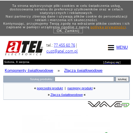
Ta strona wykorzystuje pliki cookies w celu świadczenia usług,
dostosowania serwisu do preferencji użytkowników oraz w celach
statystycznych i reklamowych.
Nasi partnerzy zbierają dane i używają plików cookie do personalizacji
reklam i mierzenia ich skuteczności.
Kontynuując, przyjmujemy Twoją zgodę na wdrażanie plików cookies i ich
zapisane w pamięci urządzenia zgodnie z naszą
polityką prywatności
.
OK, Zamknij
tel.:
77 455 60 76
|
MENU
cust@atel.com.pl
Sobota, 8 sierpnia
[
Zaloguj się
]
Komponenty światłowodowe
»
Złącza światłowodowe
Szukaj produktu:
«
poprzedni produkt
|
następny produkt
»
»
Złącza światłowodowe
«