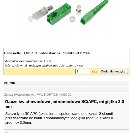
Cena netto:
1,62 PLN
Jednostka:
szt
Stawka VAT:
23%
Minimalna ilość zamówienia: 1 x szt
Ilość sztuk w najmniejszym opakowaniu zbiorczym: 1 x szt
x szt
#08796
Złącza światłowodowe
›
WAVE OPTICS
›
#08796
Złącze światłowodowe jednomodowe SC/APC, odgiętka 3,0
mm
Złącze typu SC APC (czoło ferruli spolerowane pod kątem 8 stopni)
przeznaczone do kabli jednomodowych, odgiętka (boot) dla kabli o
średnicy 3,0mm.