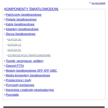
na początek
KOMPONENTY ŚWIATŁOWODOW.
Patchcordy światłowodowe
Pigtaile światłowodowe
Kable światłowodowe
Adaptery światłowodowe
Złącza światłowodowe
ZŁĄCZA SC
ZŁĄCZA LC
ZŁĄCZA FC
SZYBKOZŁĄCZA ŚWIATŁOWODOWE
Tłumiki, sprzęgacze, splittery
Osprzęt FTTH
Moduły światłowodowe SFP, XFP, GBIC
Media konwertery światłowodowe
Przełącznice i mufy
Przyrządy pomiarowe
Narzędzia i materiały eksploatacyjne
Pozostałe