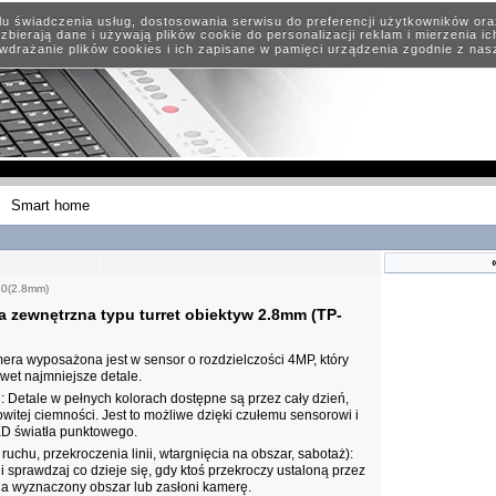
elu świadczenia usług, dostosowania serwisu do preferencji użytkowników or
zbierają dane i używają plików cookie do personalizacji reklam i mierzenia i
wdrażanie plików cookies i ich zapisane w pamięci urządzenia zgodnie z na
Smart home
40(2.8mm)
 zewnętrzna typu turret obiektyw 2.8mm (TP-
ra wyposażona jest w sensor o rozdzielczości 4MP, który
awet najmniejsze detale.
: Detale w pełnych kolorach dostępne są przez cały dzień,
itej ciemności. Jest to możliwe dzięki czułemu sensorowi i
 światła punktowego.
ruchu, przekroczenia linii, wtargnięcia na obszar, sabotaż):
 sprawdzaj co dzieje się, gdy ktoś przekroczy ustaloną przez
na wyznaczony obszar lub zasłoni kamerę.