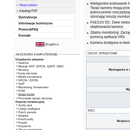
Inteligentne kodowanie 
Wyprzedaże
Twoje kamery mogą przesy
Katalogi PDF
jednocześnie oszczędzają
obniżając koszty monitori
Dystrybucja
PoE/12V DC: Dwie metody
Informacje techniczne
okablowania kamery.
Pomoc&FAQ
Zdalny monitoring: Zarz
Kontakt
pomocą aplikacji VIGI.
Kamera dostępna w dwóc
[
English»
]
CECHY SPRZĘTOWE:
AKCESORIA KOMPUTEROWE
Urządzenia aktywne
Switche
Moduły SFP, SFP28, QSFP, GBIC
Wymagania w z
Routery
Karty sieciowe
Media konwertery
GPON / EPON
VoIP
Monitoring Serwerowni
Wy
KVM
Smart home
Pozostały sprzęt sieciowy
Osprzęt instalacyjny
Szafy rack
Listwy zasilające
SIEĆ:
Patch panele
Skrętka
Patchcordy
Bezpiecz
Puszki
Keystone
Złącza modularne