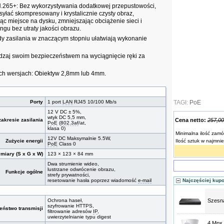
H.265+: Bez wykorzystywania dodatkowej przepustowości,
łać skompresowany i krystalicznie czysty obraz,
c miejsce na dysku, zmniejszając obciążenie sieci i
ngu bez utraty jakości obrazu.
 zasilania w znaczącym stopniu ułatwiają wykonanie
ądzaj swoim bezpieczeństwem na wyciągnięcie ręki za
h wersjach: Obiektyw 2,8mm lub 4mm.
Porty
1 port
LAN
RJ45 10/100 Mb/s
TAGI:
PoE
12 V DC ± 5%,
wtyk DC 5,5 mm,
akresie zasilania
Cena netto:
257,00
PoE
(
802.3af
/at,
klasa 0)
Minimalna ilość zamó
12V DC Maksymalnie 5.5W,
Zużycie energii
Ilość sztuk w najmni
PoE
Class 0
miary (S x G x W)
123 × 123 × 84 mm
Dwa strumienie wideo,
lustrzane odwrócenie obrazu,
Funkcje ogólne
strefy prywatności,
resetowanie hasła poprzez wiadomość
e-mail
Najczęściej kup
Ochrona haseł,
Szesna
szyfrowanie HTTPS,
eństwo transmisji
filtrowanie adresów
IP
,
uwierzytelnianie typu digest
4 Mpx 