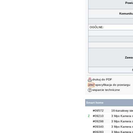
Powia
Komunika
OGÓLNE:
Zawa
drukuj do PDF
specyfikacja do przetargu
wsparcie techniczne
Smart home
#09572
16-kanałowy sie
Z
#09210
3 Mpx Kamera s
#09298
3 Mpx Kamera s
#09340
3 Mpx Kamera s
#09283
3 Mpx Kamera s