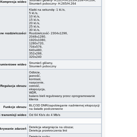
Strumień główny- H.265+/H.265/H.264+/H.264,
Kompresja wideo
Strumień poboczny- H.265/H.264
Klatki na sekundę- 1 kl./s,
5 kl./s,
10 kl./s,
15 kl./s,
20 kl./s,
25 kl./s,
30 kl./s,
ane rozdzielczości
Rozdzielczość- 2304x1296,
2048x1280,
1920x1080,
1280x720,
704x576,
640x480,
352x288,
320x240
Strumień główny,
trumieniowe wideo
Strumień poboczny
Odbicie,
jasność,
kontrast,
nasycenie,
Regulacja obrazu
ostrość,
ekspozycja,
WDR,
balans bieli regulowany przez oprogramowanie
klienta
BLC/3D DNR/zapobieganie nadmiernej ekspozycji
Funkcje obrazu
na światło podczerwone
 transmisji wideo
Od 64 Kb/s do 4 Mb/s
Detekcja wtargnięcia na obszar,
ykrywanie zdarzeń
Detekcja przekroczenia linii
Detekcja ruchu,