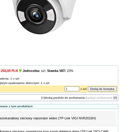
255,00 PLN
Jednostka:
szt
Stawka VAT:
23%
wienia: 1 x szt
ejszym opakowaniu zbiorczym: 1 x szt
x szt
[+]
dodaj produkt do porównania
|
pokaż porównanie
[0]
owane z tym produktem
stokanałowy sieciowy rejestrator wideo (TP-Link VIGI NVR2016H)
Kamera sieciowa zewnętrzna typu turret obiektyw 4mm (TP-Link VIGI C445