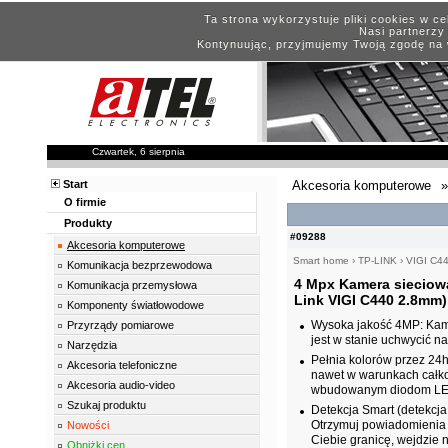
Ta strona wykorzystuje pliki cookies w c
Nasi partnerzy 
Kontynuując, przyjmujemy Twoją zgodę na 
Czwartek, 6 sierpnia
Start
Akcesoria komputerowe
»
O firmie
Produkty
#09288
Akcesoria komputerowe
Smart home
›
TP-LINK
›
VIGI C4
Komunikacja bezprzewodowa
4 Mpx Kamera sieciowa
Komunikacja przemysłowa
Link VIGI C440 2.8mm)
Komponenty światłowodowe
Wysoka jakość 4MP: Kame
Przyrządy pomiarowe
jest w stanie uchwycić n
Narzędzia
Pełnia kolorów przez 24h
Akcesoria telefoniczne
nawet w warunkach całkow
Akcesoria audio-video
wbudowanym diodom LED
Szukaj produktu
Detekcja Smart (detekcja 
Otrzymuj powiadomienia i
Nowości
Ciebie granicę, wejdzie 
Obniżki cen