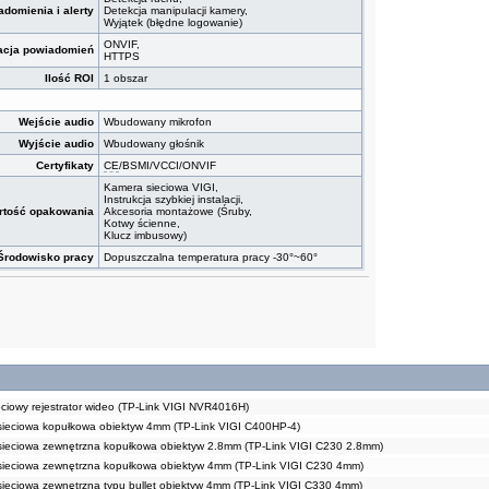
domienia i alerty
Detekcja manipulacji kamery,
Wyjątek (błędne logowanie)
ONVIF,
cja powiadomień
HTTPS
Ilość ROI
1 obszar
Wejście audio
Wbudowany mikrofon
Wyjście audio
Wbudowany głośnik
Certyfikaty
CE
/BSMI/VCCI/ONVIF
Kamera sieciowa VIGI,
Instrukcja szybkiej instalacji,
rtość opakowania
Akcesoria montażowe (Śruby,
Kotwy ścienne,
Klucz imbusowy)
Środowisko pracy
Dopuszczalna temperatura pracy -30°~60°
ciowy rejestrator wideo (TP-Link VIGI NVR4016H)
ieciowa kopułkowa obiektyw 4mm (TP-Link VIGI C400HP-4)
ieciowa zewnętrzna kopułkowa obiektyw 2.8mm (TP-Link VIGI C230 2.8mm)
ieciowa zewnętrzna kopułkowa obiektyw 4mm (TP-Link VIGI C230 4mm)
ieciowa zewnętrzna typu bullet obiektyw 4mm (TP-Link VIGI C330 4mm)