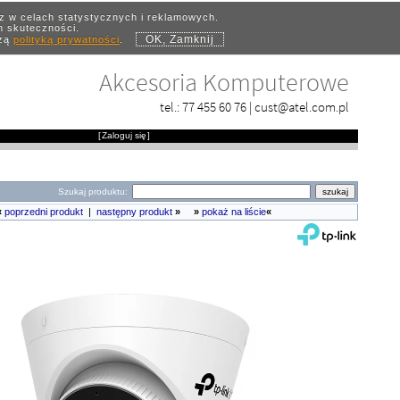
az w celach statystycznych i reklamowych.
ch skuteczności.
OK, Zamknij
szą
polityką prywatności
.
Akcesoria Komputerowe
tel.:
77 455 60 76
|
cust@atel.com.pl
[
Zaloguj się
]
Szukaj produktu:
«
poprzedni produkt
|
następny produkt
»
»
pokaż na liście
«