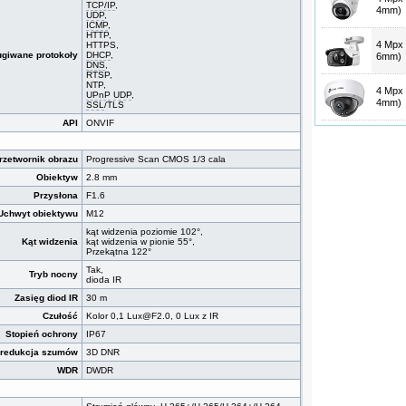
TCP/IP
,
4mm)
UDP
,
ICMP
,
HTTP,
4 Mpx 
HTTPS,
giwane protokoły
DHCP
,
6mm)
DNS
,
RTSP,
NTP,
4 Mpx 
UPnP
UDP
,
4mm)
SSL
/TLS
API
ONVIF
rzetwornik obrazu
Progressive Scan CMOS 1/3 cala
Obiektyw
2.8 mm
Przysłona
F1.6
Uchwyt obiektywu
M12
kąt widzenia poziomie 102°,
Kąt widzenia
kąt widzenia w pionie 55°,
Przekątna 122°
Tak,
Tryb nocny
dioda IR
Zasięg diod IR
30 m
Czułość
Kolor 0,1 Lux@F2.0, 0 Lux z IR
Stopień ochrony
IP67
 redukcja szumów
3D DNR
WDR
DWDR