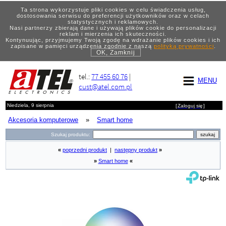
Ta strona wykorzystuje pliki cookies w celu świadczenia usług,
dostosowania serwisu do preferencji użytkowników oraz w celach
statystycznych i reklamowych.
Nasi partnerzy zbierają dane i używają plików cookie do personalizacji
reklam i mierzenia ich skuteczności.
Kontynuując, przyjmujemy Twoją zgodę na wdrażanie plików cookies i ich
zapisane w pamięci urządzenia zgodnie z naszą
polityką prywatności
.
OK, Zamknij
tel.:
77 455 60 76
|
MENU
cust@atel.com.pl
Niedziela, 9 sierpnia
[
Zaloguj się
]
Akcesoria komputerowe
»
Smart home
Szukaj produktu:
«
poprzedni produkt
|
następny produkt
»
»
Smart home
«