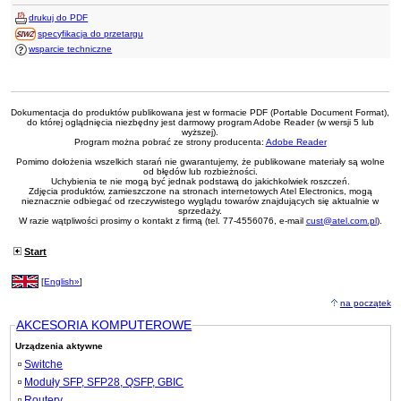
drukuj do PDF
specyfikacja do przetargu
wsparcie techniczne
Dokumentacja do produktów publikowana jest w formacie PDF (Portable Document Format),
do której oglądnięcia niezbędny jest darmowy program Adobe Reader (w wersji 5 lub
wyższej).
Program można pobrać ze strony producenta:
Adobe Reader
Pomimo dołożenia wszelkich starań nie gwarantujemy, że publikowane materiały są wolne
od błędów lub rozbieżności.
Uchybienia te nie mogą być jednak podstawą do jakichkolwiek roszczeń.
Zdjęcia produktów, zamieszczone na stronach internetowych Atel Electronics, mogą
nieznacznie odbiegać od rzeczywistego wyglądu towarów znajdujących się aktualnie w
sprzedaży.
W razie wątpliwości prosimy o kontakt z firmą (tel. 77-4556076, e-mail
cust@atel.com.pl
).
Start
[
English»
]
na początek
AKCESORIA KOMPUTEROWE
Urządzenia aktywne
Switche
Moduły SFP, SFP28, QSFP, GBIC
Routery