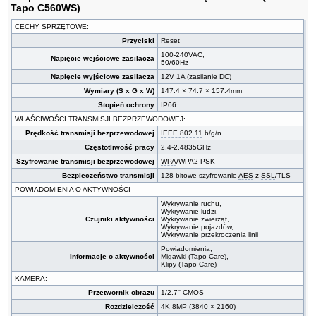
Tapo C560WS)
CECHY SPRZĘTOWE:
Przyciski
Reset
100-240VAC,
Napięcie wejściowe zasilacza
50/60Hz
Napięcie wyjściowe zasilacza
12V 1A (zasilanie DC)
Wymiary (S x G x W)
147.4 × 74.7 × 157.4mm
Stopień ochrony
IP66
WŁAŚCIWOŚCI TRANSMISJI BEZPRZEWODOWEJ:
Prędkość transmisji bezprzewodowej
IEEE 802.11
b/g/n
Częstotliwość pracy
2,4-2,4835GHz
Szyfrowanie transmisji bezprzewodowej
WPA
/WPA2-PSK
Bezpieczeństwo transmisji
128-bitowe szyfrowanie
AES
z
SSL
/TLS
POWIADOMIENIA O AKTYWNOŚCI
Wykrywanie ruchu,
Wykrywanie ludzi,
Czujniki aktywności
Wykrywanie zwierząt,
Wykrywanie pojazdów,
Wykrywanie przekroczenia linii
Powiadomienia,
Informacje o aktywności
Migawki (Tapo Care),
Klipy (Tapo Care)
KAMERA:
Przetwornik obrazu
1/2.7'' CMOS
Rozdzielczość
4K 8MP (3840 × 2160)