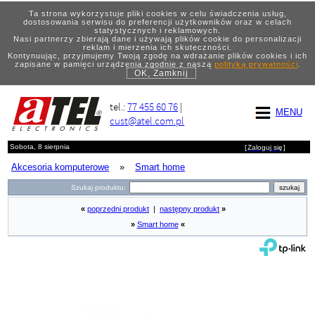
Ta strona wykorzystuje pliki cookies w celu świadczenia usług,
dostosowania serwisu do preferencji użytkowników oraz w celach
statystycznych i reklamowych.
Nasi partnerzy zbierają dane i używają plików cookie do personalizacji
reklam i mierzenia ich skuteczności.
Kontynuując, przyjmujemy Twoją zgodę na wdrażanie plików cookies i ich
zapisane w pamięci urządzenia zgodnie z naszą
polityką prywatności
.
OK, Zamknij
tel.:
77 455 60 76
|
MENU
cust@atel.com.pl
Sobota, 8 sierpnia
[
Zaloguj się
]
Akcesoria komputerowe
»
Smart home
Szukaj produktu:
«
poprzedni produkt
|
następny produkt
»
»
Smart home
«