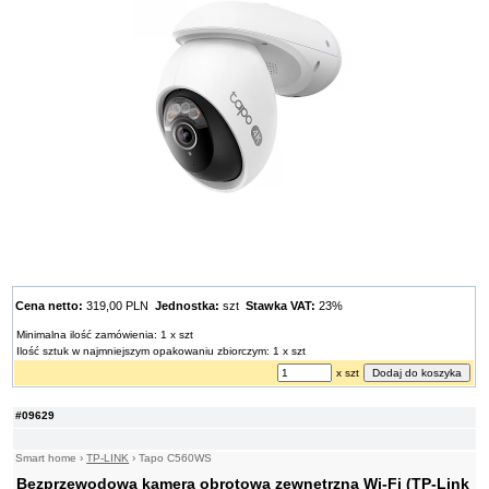
Cena netto:
319,00 PLN
Jednostka:
szt
Stawka VAT:
23%
Minimalna ilość zamówienia: 1 x szt
Ilość sztuk w najmniejszym opakowaniu zbiorczym: 1 x szt
x szt
#09629
Smart home
›
TP-LINK
›
Tapo C560WS
Bezprzewodowa kamera obrotowa zewnętrzna Wi-Fi (TP-Link