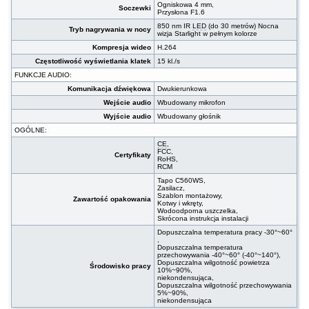
Ogniskowa 4 mm,
Soczewki
Przysłona F1.6
850 nm IR
LED
(do 30 metrów) Nocna
Tryb nagrywania w nocy
wizja Starlight w pełnym kolorze
Kompresja wideo
H.264
Częstotliwość wyświetlania klatek
15 kl./s
FUNKCJE AUDIO:
Komunikacja dźwiękowa
Dwukierunkowa
Wejście audio
Wbudowany mikrofon
Wyjście audio
Wbudowany głośnik
OGÓLNE:
CE
,
FCC,
Certyfikaty
RoHS,
RCM
Tapo C560WS,
Zasilacz,
Szablon montażowy,
Zawartość opakowania
Kotwy i wkręty,
Wodoodporna uszczelka,
Skrócona instrukcja instalacji
Dopuszczalna temperatura pracy -30°~60°
,
Dopuszczalna temperatura
przechowywania -40°~60° (-40°~140°),
Dopuszczalna wilgotność powietrza
Środowisko pracy
10%~90%,
niekondensująca,
Dopuszczalna wilgotność przechowywania
5%~90%,
niekondensująca