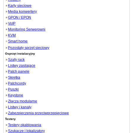
Karty sieciowe
Media konwertery
GPON / EPON
VoIP
Monitoring Serwerowni
KVM
Smart home
Pozostały sprzęt sieciowy
Osprzęt instalacyjny
Szafy rack
Listwy zasilające
Patch panele
Skrętka
Patchcordy
Puszki
Keystone
Złącza modularne
Listwy i kanały
Zabezpieczenia przeciwprzepięciowe
Testery
Testery okablowania
Szukacze i lokalizatory