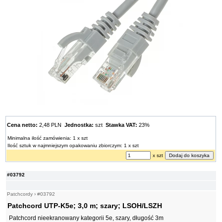
Cena netto:
2,48 PLN
Jednostka:
szt
Stawka VAT:
23%
Minimalna ilość zamówienia: 1 x szt
Ilość sztuk w najmniejszym opakowaniu zbiorczym: 1 x szt
x szt
#03792
Patchcordy
›
#03792
Patchcord UTP-K5e; 3,0 m; szary; LSOH/LSZH
Patchcord nieekranowany kategorii 5e, szary, długość 3m