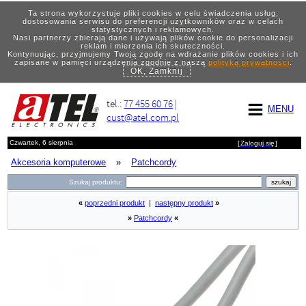
Ta strona wykorzystuje pliki cookies w celu świadczenia usług,
dostosowania serwisu do preferencji użytkowników oraz w celach
statystycznych i reklamowych.
Nasi partnerzy zbierają dane i używają plików cookie do personalizacji
reklam i mierzenia ich skuteczności.
Kontynuując, przyjmujemy Twoją zgodę na wdrażanie plików cookies i ich
zapisane w pamięci urządzenia zgodnie z naszą
polityką prywatności
.
OK, Zamknij
tel.:
77 455 60 76
|
MENU
cust@atel.com.pl
Czwartek, 6 sierpnia
[
Zaloguj się
]
Akcesoria komputerowe
»
Patchcordy
Szukaj produktu:
«
poprzedni produkt
|
następny produkt
»
»
Patchcordy
«