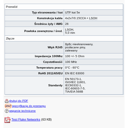
Przewód
Typ ekranowania / kat
UTP
kat 5e
Konstrukcja kabla
4x2x7/0.15CCA +
LSOH
Średnica żyły / AWG
26
LSOH
,
Powłoka zewnętrzna / śred.
5,0 mm
Złącze
8p8c
nieekranowany,
Wtyk RJ45
pozłacane piny,
zalewany
Impedancja 100Mhz
100 +/- 5 Ohm
Częstotliwość
100 MHz
Temperatura pracy
0°C - 60°C
RoHS 2011/65/EU
EN IEC 63000
EN 50173-1,
ISO/IEC 11801,
Standardy
IEC60332-1,
IEC-60603-7-5,
TIA/EIA 568B
drukuj do PDF
specyfikacja do przetargu
wsparcie techniczne
Test Fluke Networks
(63 KB)