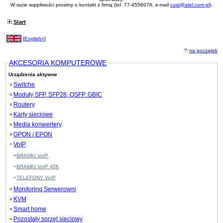
W razie wątpliwości prosimy o kontakt z firmą (tel. 77-4556076, e-mail
cust@atel.com.pl
).
Start
[
English»
]
na początek
AKCESORIA KOMPUTEROWE
Urządzenia aktywne
Switche
Moduły SFP, SFP28, QSFP, GBIC
Routery
Karty sieciowe
Media konwertery
GPON / EPON
VoIP
BRAMKI VoIP
BRAMKI VoIP ATA
TELEFONY VoIP
Monitoring Serwerowni
KVM
Smart home
Pozostały sprzęt sieciowy