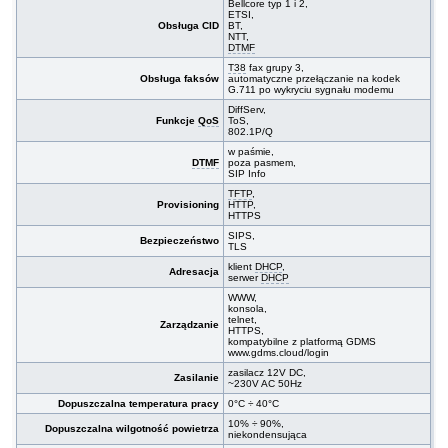
Bellcore typ 1 i 2,
ETSI,
Obsługa CID
BT,
NTT,
DTMF
T38
fax grupy 3,
Obsługa faksów
automatyczne przełączanie na kodek
G.711 po wykryciu sygnału modemu
DiffServ,
Funkcje
QoS
ToS,
802.1P/Q
w paśmie,
DTMF
poza pasmem,
SIP Info
TFTP
,
Provisioning
HTTP,
HTTPS
SIPS,
Bezpieczeństwo
TLS
klient
DHCP
,
Adresacja
serwer
DHCP
WWW,
konsola,
telnet,
Zarządzanie
HTTPS,
kompatybilne z platformą GDMS
www.gdms.cloud/login
zasilacz 12V DC,
Zasilanie
~230V AC 50Hz
Dopuszczalna temperatura pracy
0°C ÷ 40°C
10% ÷ 90%,
Dopuszczalna wilgotność powietrza
niekondensująca