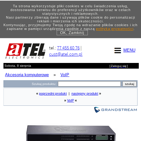
Ta strona wykorzystuje pliki cookies w celu świadczenia usług,
dostosowania serwisu do preferencji użytkowników oraz w celach
statystycznych i reklamowych.
Nasi partnerzy zbierają dane i używają plików cookie do personalizacji
reklam i mierzenia ich skuteczności.
Kontynuując, przyjmujemy Twoją zgodę na wdrażanie plików cookies i ich
zapisane w pamięci urządzenia zgodnie z naszą
polityką prywatności
.
OK, Zamknij
tel.:
77 455 60 76
|
MENU
cust@atel.com.pl
Sobota, 8 sierpnia
[
Zaloguj się
]
Akcesoria komputerowe
»
VoIP
Szukaj produktu:
«
poprzedni produkt
|
następny produkt
»
»
VoIP
«