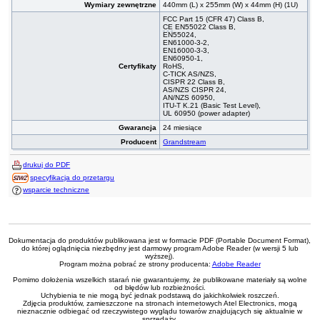
Wymiary zewnętrzne
440mm (L) x 255mm (W) x 44mm (H) (1U)
FCC Part 15 (CFR 47) Class B,
CE
EN55022 Class B,
EN55024,
EN61000-3-2,
EN16000-3-3,
EN60950-1,
Certyfikaty
RoHS,
C-TICK AS/NZS,
CISPR 22 Class B,
AS/NZS CISPR 24,
AN/NZS 60950,
ITU-T K.21 (Basic Test Level),
UL 60950 (power adapter)
Gwarancja
24 miesiące
Producent
Grandstream
drukuj do PDF
specyfikacja do przetargu
wsparcie techniczne
Dokumentacja do produktów publikowana jest w formacie PDF (Portable Document Format),
do której oglądnięcia niezbędny jest darmowy program Adobe Reader (w wersji 5 lub
wyższej).
Program można pobrać ze strony producenta:
Adobe Reader
Pomimo dołożenia wszelkich starań nie gwarantujemy, że publikowane materiały są wolne
od błędów lub rozbieżności.
Uchybienia te nie mogą być jednak podstawą do jakichkolwiek roszczeń.
Zdjęcia produktów, zamieszczone na stronach internetowych Atel Electronics, mogą
nieznacznie odbiegać od rzeczywistego wyglądu towarów znajdujących się aktualnie w
sprzedaży.