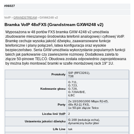
#06027
VoIP
›
GRANDSTREAM
›
GXW4248 v2
Bramka VoIP 48xFXS (Grandstream GXW4248 v2)
Wyposażona w 48 portów FXS bramka GXW 4248 v2 umożliwia
zbudowanie mieszanego środowiska telefonii analogowej i cyfrowej VoIP.
Bramkę cechuje wysoka jakość dźwięku, zaawansowane funkcje
telefoniczne i plany połączeń, łatwa konfiguracja oraz wysokie
bezpieczeństwo. Seria GXW umożliwia wykorzystanie popularnych funkcji
takich jak parkowanie czy zawieszenie rozmowy. Dodatkowa zaleta to
złącze 50-pinowe TELCO. Obudowa została odpowiednio zaprojektowana
by można było montować bramki w szafie montażowej rack 19" 1U.
SIP (RFC3261),
Protokoły
T38
G.711,
G.723,
Kodowanie głosu
G.726,
G.729A/B/E,
iLBC
2x 10/100/1000 Mbps
RJ-45
,
Porty
48x
RJ-11
FXS
,
1x 50-pin złącze Telco
Liczba linii
VoIP
2
G.168 (redukcja echa),
Ustawienia jakości dźwięku
dynamiczny bufor jitter
Life Line
tak