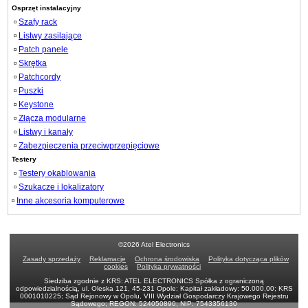
Osprzęt instalacyjny
Szafy rack
Listwy zasilające
Patch panele
Skrętka
Patchcordy
Puszki
Keystone
Złącza modularne
Listwy i kanały
Zabezpieczenia przeciwprzepięciowe
Testery
Testery okablowania
Szukacze i lokalizatory
Inne akcesoria komputerowe
©2026 Atel Electronics
Zasady sprzedaży
Reklamacje
Ochrona środowiska
Polityka dotycząca plików
cookies
Polityka prywatności
Siedziba zgodnie z KRS: ATEL ELECTRONICS Spółka z ograniczoną
odpowiedzialnością, ul. Oleska 121, 45-231 Opole; Kapitał zakładowy: 50.000,00; KRS
0001010225; Sąd Rejonowy w Opolu, VIII Wydział Gospodarczy Krajowego Rejestru
Sądowego; REGON: 524050890; NIP: 7543356130