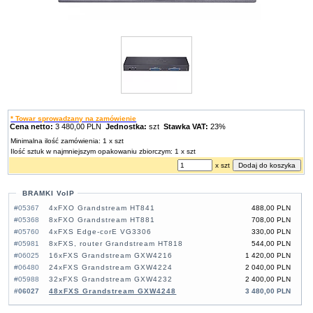
* Towar sprowadzany na zamówienie
Cena netto:
3 480,00 PLN
Jednostka:
szt
Stawka VAT:
23%
Minimalna ilość zamówienia: 1 x szt
Ilość sztuk w najmniejszym opakowaniu zbiorczym: 1 x szt
x szt
BRAMKI VoIP
#05367
4xFXO Grandstream HT841
488,00 PLN
#05368
8xFXO Grandstream HT881
708,00 PLN
#05760
4xFXS Edge-corE VG3306
330,00 PLN
#05981
8xFXS, router Grandstream HT818
544,00 PLN
#06025
16xFXS Grandstream GXW4216
1 420,00 PLN
#06480
24xFXS Grandstream GXW4224
2 040,00 PLN
#05988
32xFXS Grandstream GXW4232
2 400,00 PLN
#06027
48xFXS Grandstream GXW4248
3 480,00 PLN