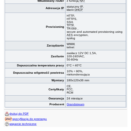
Wbudowany router
z funkcją
NAT
statyczny
IP
,
Adresacja
IP
klient
DHCP
HTTP,
HTTPS,
SSH
,
TFTP
,
Provisioning
TR-069 ,
secure and automated provisioning using
AES
encryption,
syslog
WWW,
Zarządzanie
telnet
zasilacz 12V DC 1,5A,
Zasilanie
100-240VAC,
50-60Hz
Dopuszczalna temperatura pracy
0°C ÷ 40°C
10% ÷ 90%,
Dopuszczalna wilgotność powietrza
niekondensująca
Wymiary
180x120x36 mm
CE
,
Certyfikaty
FCC,
RCM
Gwarancja
24 miesiące
Producent
Grandstream
drukuj do PDF
specyfikacja do przetargu
wsparcie techniczne