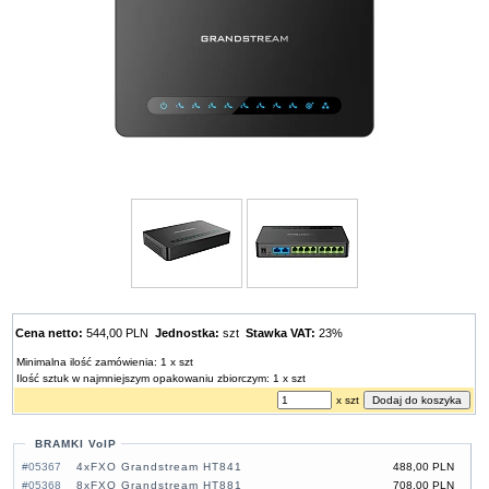
Cena netto:
544,00 PLN
Jednostka:
szt
Stawka VAT:
23%
Minimalna ilość zamówienia: 1 x szt
Ilość sztuk w najmniejszym opakowaniu zbiorczym: 1 x szt
x szt
BRAMKI VoIP
#05367
4xFXO Grandstream HT841
488,00 PLN
#05368
8xFXO Grandstream HT881
708,00 PLN