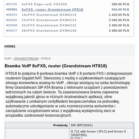
#05760
4xFXS Edge-corE VG3306
330,00 PLN
#05981
8xFXS, router Grandstream HT818
544,00 PLN
#06025
16xFXS Grandstream GXW4216
1 420,00 PLN
#06480
24xFXS Grandstream GXW4224
2 040,00 PLN
#05988
32xFXS Grandstream GXW4232
2 400,00 PLN
#06027
48xFXS Grandstream GXW4248
3 480,00 PLN
#05981
VoIP
›
GRANDSTREAM
›
HT818
Bramka VoIP 8xFXS, router (Grandstream HT818)
HT818 to potężna 8-portowa bramka VoIP z 8 portami FXS i zintegrowanym
routerem Gigabit NAT. Stworzony z myślą o użytkownikach szukających
silnego konwertera analog-to-VoIP , oferuje wiodącą na rynku technologię
firmy Grandstream SIP ATA /brama z milionami urządzeń z powodzeniem
wdrożonych na całym świecie. Ta zaawansowana brama zapewnia
wyjątkową jakość głosu w różnych środowiskach aplikacji, silne
szyfrowanie z unikalnym certyfikatem bezpieczeństwa na jednostkę,
automatyczne udostępnianie w celu rozmieszczenia woluminów i
zarządzanie urządzeniami wraz z wyjątkową wydajnością sieci w
przypadku zastosowań korporacyjnych.
Protokoły
SIP (RFC3261)
G.711 with Annex I (PLC) and Annex II
(
VAD
/
CNG
),
G.723.1,