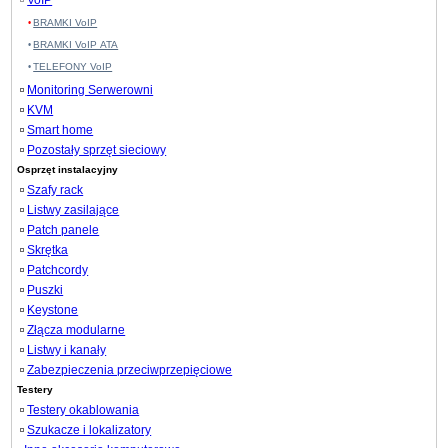
VoIP
BRAMKI VoIP
BRAMKI VoIP ATA
TELEFONY VoIP
Monitoring Serwerowni
KVM
Smart home
Pozostały sprzęt sieciowy
Osprzęt instalacyjny
Szafy rack
Listwy zasilające
Patch panele
Skrętka
Patchcordy
Puszki
Keystone
Złącza modularne
Listwy i kanały
Zabezpieczenia przeciwprzepięciowe
Testery
Testery okablowania
Szukacze i lokalizatory