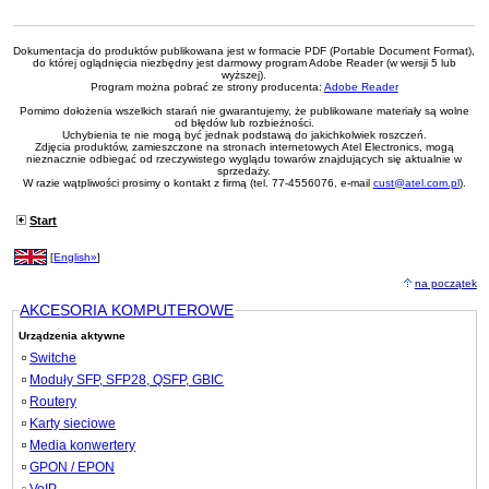
Dokumentacja do produktów publikowana jest w formacie PDF (Portable Document Format),
do której oglądnięcia niezbędny jest darmowy program Adobe Reader (w wersji 5 lub
wyższej).
Program można pobrać ze strony producenta:
Adobe Reader
Pomimo dołożenia wszelkich starań nie gwarantujemy, że publikowane materiały są wolne
od błędów lub rozbieżności.
Uchybienia te nie mogą być jednak podstawą do jakichkolwiek roszczeń.
Zdjęcia produktów, zamieszczone na stronach internetowych Atel Electronics, mogą
nieznacznie odbiegać od rzeczywistego wyglądu towarów znajdujących się aktualnie w
sprzedaży.
W razie wątpliwości prosimy o kontakt z firmą (tel. 77-4556076, e-mail
cust@atel.com.pl
).
Start
[
English»
]
na początek
AKCESORIA KOMPUTEROWE
Urządzenia aktywne
Switche
Moduły SFP, SFP28, QSFP, GBIC
Routery
Karty sieciowe
Media konwertery
GPON / EPON