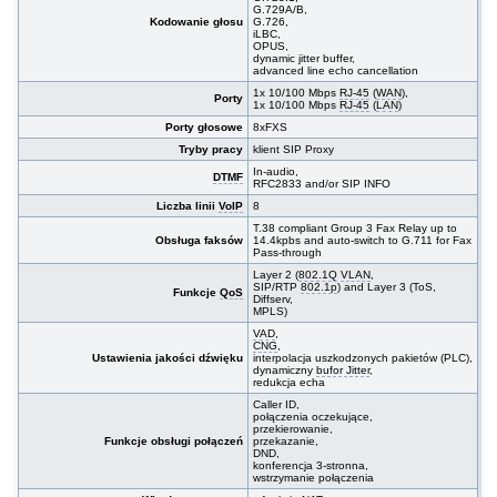
G.729A/B,
Kodowanie głosu
G.726,
iLBC,
OPUS,
dynamic jitter buffer,
advanced line echo cancellation
1x 10/100 Mbps
RJ-45
(
WAN
),
Porty
1x 10/100 Mbps
RJ-45
(
LAN
)
Porty głosowe
8xFXS
Tryby pracy
klient SIP Proxy
In-audio,
DTMF
RFC2833 and/or SIP INFO
Liczba linii
VoIP
8
T.38 compliant Group 3 Fax Relay up to
Obsługa faksów
14.4kpbs and auto-switch to G.711 for Fax
Pass-through
Layer 2 (
802.1Q
VLAN
,
SIP/RTP
802.1p
) and Layer 3 (ToS,
Funkcje
QoS
Diffserv,
MPLS)
VAD
,
CNG
,
Ustawienia jakości dźwięku
interpolacja uszkodzonych pakietów (PLC),
dynamiczny
bufor Jitter
,
redukcja echa
Caller ID,
połączenia oczekujące,
przekierowanie,
Funkcje obsługi połączeń
przekazanie,
DND,
konferencja 3-stronna,
wstrzymanie połączenia