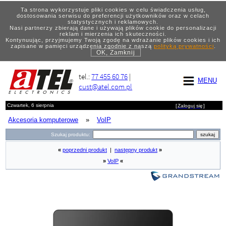
Ta strona wykorzystuje pliki cookies w celu świadczenia usług,
dostosowania serwisu do preferencji użytkowników oraz w celach
statystycznych i reklamowych.
Nasi partnerzy zbierają dane i używają plików cookie do personalizacji
reklam i mierzenia ich skuteczności.
Kontynuując, przyjmujemy Twoją zgodę na wdrażanie plików cookies i ich
zapisane w pamięci urządzenia zgodnie z naszą
polityką prywatności
.
OK, Zamknij
tel.:
77 455 60 76
|
MENU
cust@atel.com.pl
Czwartek, 6 sierpnia
[
Zaloguj się
]
Akcesoria komputerowe
»
VoIP
Szukaj produktu:
«
poprzedni produkt
|
następny produkt
»
»
VoIP
«