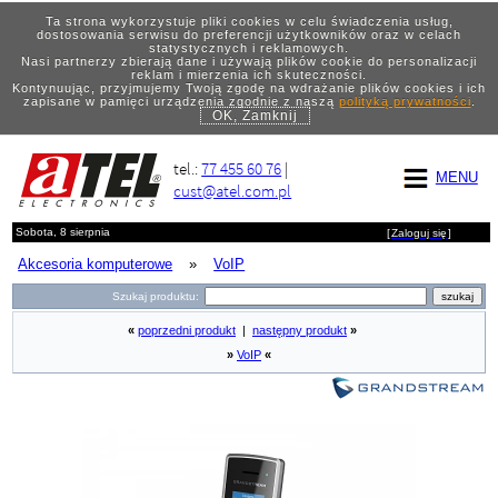
Ta strona wykorzystuje pliki cookies w celu świadczenia usług,
dostosowania serwisu do preferencji użytkowników oraz w celach
statystycznych i reklamowych.
Nasi partnerzy zbierają dane i używają plików cookie do personalizacji
reklam i mierzenia ich skuteczności.
Kontynuując, przyjmujemy Twoją zgodę na wdrażanie plików cookies i ich
zapisane w pamięci urządzenia zgodnie z naszą
polityką prywatności
.
OK, Zamknij
tel.:
77 455 60 76
|
MENU
cust@atel.com.pl
Sobota, 8 sierpnia
[
Zaloguj się
]
Akcesoria komputerowe
»
VoIP
Szukaj produktu:
«
poprzedni produkt
|
następny produkt
»
»
VoIP
«