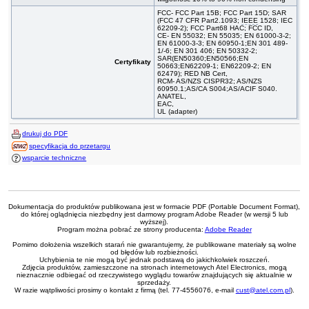
FCC- FCC Part 15B; FCC Part 15D; SAR
(FCC 47 CFR Part2.1093;
IEEE
1528; IEC
62209-2); FCC Part68 HAC; FCC ID,
CE- EN 55032; EN 55035; EN 61000-3-2;
EN 61000-3-3; EN 60950-1;EN 301 489-
1/-6; EN 301 406; EN 50332-2;
SAR(EN50360;EN50566;EN
Certyfikaty
50663;EN62209-1; EN62209-2; EN
62479); RED NB Cert,
RCM- AS/NZS CISPR32; AS/NZS
60950.1;AS/CA S004;AS/ACIF S040.
ANATEL,
EAC,
UL (adapter)
drukuj do PDF
specyfikacja do przetargu
wsparcie techniczne
Dokumentacja do produktów publikowana jest w formacie PDF (Portable Document Format),
do której oglądnięcia niezbędny jest darmowy program Adobe Reader (w wersji 5 lub
wyższej).
Program można pobrać ze strony producenta:
Adobe Reader
Pomimo dołożenia wszelkich starań nie gwarantujemy, że publikowane materiały są wolne
od błędów lub rozbieżności.
Uchybienia te nie mogą być jednak podstawą do jakichkolwiek roszczeń.
Zdjęcia produktów, zamieszczone na stronach internetowych Atel Electronics, mogą
nieznacznie odbiegać od rzeczywistego wyglądu towarów znajdujących się aktualnie w
sprzedaży.
W razie wątpliwości prosimy o kontakt z firmą (tel. 77-4556076, e-mail
cust@atel.com.pl
).