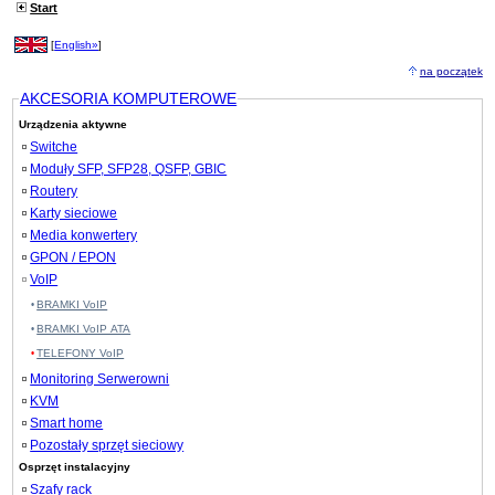
Start
[
English»
]
na początek
AKCESORIA KOMPUTEROWE
Urządzenia aktywne
Switche
Moduły SFP, SFP28, QSFP, GBIC
Routery
Karty sieciowe
Media konwertery
GPON / EPON
VoIP
BRAMKI VoIP
BRAMKI VoIP ATA
TELEFONY VoIP
Monitoring Serwerowni
KVM
Smart home
Pozostały sprzęt sieciowy
Osprzęt instalacyjny
Szafy rack