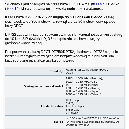
Słuchawka jest obsługiwana przez bazę DECT DP750 (#
06697
) i DP752
(#
06014
), która zapewnia jej niezwykłą mobilność i wydajność.
Każda baza DP750/DP752 obsługuje do
5 słuchawek DP722
. Zasięg
słuchawek to do 350 metrów na zewnątrz oraz 50 metrów wewnątrz od
bazy DECT.
DP722 zapewnia szereg zaawansowanych funkcjonalności, w tym obsługę
do 10 kont SIP, dźwięk HD, 3.5mm gniazdo słuchawkowe, tryb
głośnomówiący i więcej.
Po sparowaniu z bazą DECT DP750/DP752, słuchawka DP722 staje się
bezkonkurencyjnym rozwiązaniem bezprzewodowej telefonii VoIP dla
każdego biznesu, a także użytku domowego.
Hearing Aid Compatibility (HAC),
Protokoły
DECT
1880 – 1900 MHz (Europe),
1920 – 1930 MHz (US),
1910 – 1920 MHz (Brazil),
Obsługiwane częstotliwości
1786 – 1792 MHz (Korea),
1893 – 1906 MHz (Japan),
1880 – 1895 MHz (Taiwan)
10 (Europe),
5 (US,
Liczba kanałów
Brazil or Japan),
3 (Korea),
8 (Taiwan)
do 350 metrów (DP752) lub 300 metrów
Zasięg
(DP750) na zewnątrz oraz 50 metrów we
wnątrz budynków