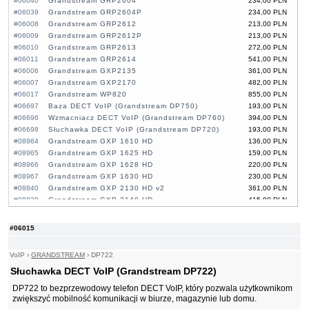
#06040
Grandstream GRP2604
234,00 PLN
#06039
Grandstream GRP2604P
234,00 PLN
#06008
Grandstream GRP2612
213,00 PLN
#06009
Grandstream GRP2612P
213,00 PLN
#06010
Grandstream GRP2613
272,00 PLN
#06011
Grandstream GRP2614
541,00 PLN
#06006
Grandstream GXP2135
361,00 PLN
#06007
Grandstream GXP2170
482,00 PLN
#06017
Grandstream WP820
855,00 PLN
#06697
Baza DECT VoIP (Grandstream DP750)
193,00 PLN
#06696
Wzmacniacz DECT VoIP (Grandstream DP760)
394,00 PLN
#06698
Słuchawka DECT VoIP (Grandstream DP720)
193,00 PLN
#08964
Grandstream GXP 1610 HD
136,00 PLN
#08965
Grandstream GXP 1625 HD
159,00 PLN
#08966
Grandstream GXP 1628 HD
220,00 PLN
#08967
Grandstream GXP 1630 HD
230,00 PLN
#08840
Grandstream GXP 2130 HD v2
361,00 PLN
#08839
Grandstream GXP 2140 HD
415,00 PLN
#08841
Grandstream GXP 2160 HD
596,00 PLN
#06015
VoIP
›
GRANDSTREAM
›
DP722
Słuchawka DECT VoIP (Grandstream DP722)
DP722 to bezprzewodowy telefon DECT VoIP, który pozwala użytkownikom
zwiększyć mobilność komunikacji w biurze, magazynie lub domu.