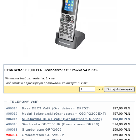
Cena netto:
193,00 PLN
Jednostka:
szt
Stawka VAT:
23%
Minimalna ilość zamówienia: 1 x szt
Ilość sztuk w najmniejszym opakowaniu zbiorczym: 1 x szt
x szt
TELEFONY VoIP
#06014
Baza DECT VoIP (Grandstream DP752)
197,00 PLN
#06012
Moduł Sekretarski (Grandstream KGXP2200EXT)
457,00 PLN
#06015
Słuchawka DECT VoIP (Grandstream DP722)
193,00 PLN
#06016
Słuchawka DECT VoIP (Grandstream DP730)
314,00 PLN
#06033
Grandstream GRP2602
159,00 PLN
#06034
Grandstream GRP2602P
159,00 PLN