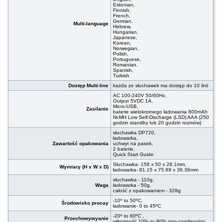
Estonian,
Finnish,
French,
German,
Multi-language
Hebrew,
Hungarian,
Japanese,
Korean,
Norwegian,
Polish,
Portuguese,
Romanian,
Spanish,
Turkish
Dostęp Multi-line
każda ze słuchawek ma dostęp do 10 linii
AC 100-240V 50/60Hz,
Output 5VDC 1A,
Micro-USB,
Zasilanie
baterie wielokrotnego ładowania 800mAh
Ni-MH Low Self-Discharge (LSD) AAA (250
godzin standby lub 20 godzin rozmów)
słuchawka DP720,
ładowarka,
Zawartość opakowania
uchwyt na pasek,
2 baterie,
Quick Start Guide
Słuchawka- 158 x 50 x 28.1mm,
Wymiary (H x W x D)
ładowarka- 81.15 x 75.89 x 36.36mm
słuchawka - 110g,
Waga
ładowarka - 50g,
całość z opakowaniem - 328g
-10º to 50ºC,
Środowisko procay
ładowanie- 0 to 45ºC
-20º to 60ºC ,
Przechowywyanie
wilgotność 10% to 90% non-condensing