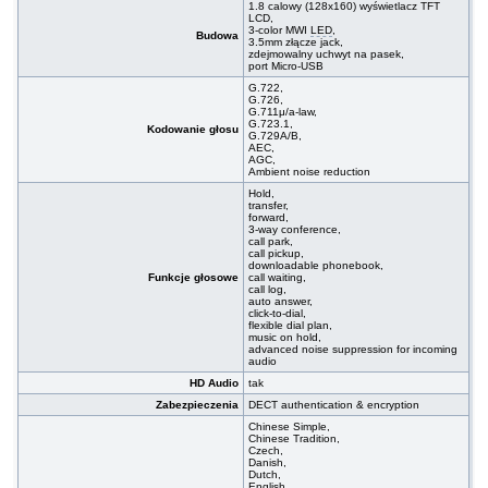
1.8 calowy (128x160) wyświetlacz TFT
LCD,
3-color MWI
LED
,
Budowa
3.5mm złącze jack,
zdejmowalny uchwyt na pasek,
port Micro-USB
G.722,
G.726,
G.711μ/a-law,
G.723.1,
Kodowanie głosu
G.729A/B,
AEC,
AGC,
Ambient noise reduction
Hold,
transfer,
forward,
3-way conference,
call park,
call pickup,
downloadable phonebook,
Funkcje głosowe
call waiting,
call log,
auto answer,
click-to-dial,
flexible dial plan,
music on hold,
advanced noise suppression for incoming
audio
HD Audio
tak
Zabezpieczenia
DECT authentication & encryption
Chinese Simple,
Chinese Tradition,
Czech,
Danish,
Dutch,
English,