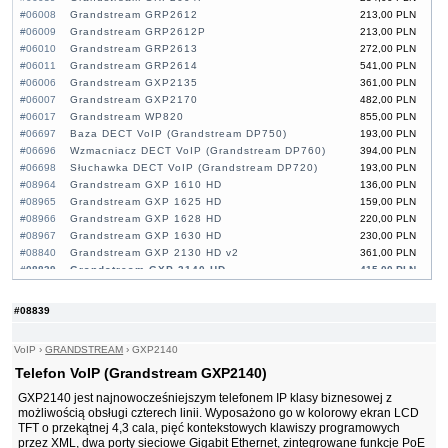
#06008
Grandstream GRP2612
213,00 PLN
#06009
Grandstream GRP2612P
213,00 PLN
#06010
Grandstream GRP2613
272,00 PLN
#06011
Grandstream GRP2614
541,00 PLN
#06006
Grandstream GXP2135
361,00 PLN
#06007
Grandstream GXP2170
482,00 PLN
#06017
Grandstream WP820
855,00 PLN
#06697
Baza DECT VoIP (Grandstream DP750)
193,00 PLN
#06696
Wzmacniacz DECT VoIP (Grandstream DP760)
394,00 PLN
#06698
Słuchawka DECT VoIP (Grandstream DP720)
193,00 PLN
#08964
Grandstream GXP 1610 HD
136,00 PLN
#08965
Grandstream GXP 1625 HD
159,00 PLN
#08966
Grandstream GXP 1628 HD
220,00 PLN
#08967
Grandstream GXP 1630 HD
230,00 PLN
#08840
Grandstream GXP 2130 HD v2
361,00 PLN
#08839
Grandstream GXP 2140 HD
415,00 PLN
#08841
Grandstream GXP 2160 HD
596,00 PLN
#08839
VoIP
›
GRANDSTREAM
›
GXP2140
Telefon VoIP (Grandstream GXP2140)
GXP2140 jest najnowocześniejszym telefonem IP klasy biznesowej z
możliwością obsługi czterech linii. Wyposażono go w kolorowy ekran LCD
TFT o przekątnej 4,3 cala, pięć kontekstowych klawiszy programowych
przez XML, dwa porty sieciowe Gigabit Ethernet, zintegrowane funkcje PoE