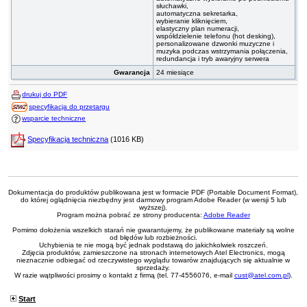
słuchawki,
automatyczna sekretarka,
wybieranie kliknięciem,
elastyczny plan numeracji,
współdzielenie telefonu (hot desking),
personalizowane dzwonki muzyczne i
muzyka podczas wstrzymania połączenia,
redundancja i tryb awaryjny serwera
Gwarancja
24 miesiące
drukuj do PDF
specyfikacja do przetargu
wsparcie techniczne
Specyfikacja techniczna
(1016 KB)
Dokumentacja do produktów publikowana jest w formacie PDF (Portable Document Format),
do której oglądnięcia niezbędny jest darmowy program Adobe Reader (w wersji 5 lub
wyższej).
Program można pobrać ze strony producenta:
Adobe Reader
Pomimo dołożenia wszelkich starań nie gwarantujemy, że publikowane materiały są wolne
od błędów lub rozbieżności.
Uchybienia te nie mogą być jednak podstawą do jakichkolwiek roszczeń.
Zdjęcia produktów, zamieszczone na stronach internetowych Atel Electronics, mogą
nieznacznie odbiegać od rzeczywistego wyglądu towarów znajdujących się aktualnie w
sprzedaży.
W razie wątpliwości prosimy o kontakt z firmą (tel. 77-4556076, e-mail
cust@atel.com.pl
).
Start