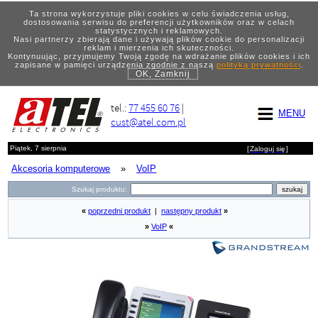
Ta strona wykorzystuje pliki cookies w celu świadczenia usług,
dostosowania serwisu do preferencji użytkowników oraz w celach
statystycznych i reklamowych.
Nasi partnerzy zbierają dane i używają plików cookie do personalizacji
reklam i mierzenia ich skuteczności.
Kontynuując, przyjmujemy Twoją zgodę na wdrażanie plików cookies i ich
zapisane w pamięci urządzenia zgodnie z naszą
polityką prywatności
.
OK, Zamknij
tel.:
77 455 60 76
|
MENU
cust@atel.com.pl
Piątek, 7 sierpnia
[
Zaloguj się
]
Akcesoria komputerowe
»
VoIP
Szukaj produktu:
«
poprzedni produkt
|
następny produkt
»
»
VoIP
«