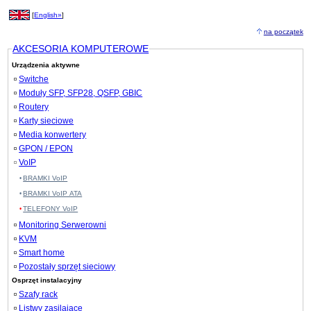
[
English»
]
na początek
AKCESORIA KOMPUTEROWE
Urządzenia aktywne
Switche
Moduły SFP, SFP28, QSFP, GBIC
Routery
Karty sieciowe
Media konwertery
GPON / EPON
VoIP
BRAMKI VoIP
BRAMKI VoIP ATA
TELEFONY VoIP
Monitoring Serwerowni
KVM
Smart home
Pozostały sprzęt sieciowy
Osprzęt instalacyjny
Szafy rack
Listwy zasilające