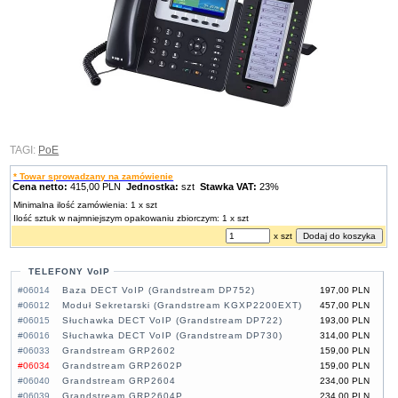
TAGI:
PoE
* Towar sprowadzany na zamówienie
Cena netto:
415,00 PLN
Jednostka:
szt
Stawka VAT:
23%
Minimalna ilość zamówienia: 1 x szt
Ilość sztuk w najmniejszym opakowaniu zbiorczym: 1 x szt
x szt
TELEFONY VoIP
#06014
Baza DECT VoIP (Grandstream DP752)
197,00 PLN
#06012
Moduł Sekretarski (Grandstream KGXP2200EXT)
457,00 PLN
#06015
Słuchawka DECT VoIP (Grandstream DP722)
193,00 PLN
#06016
Słuchawka DECT VoIP (Grandstream DP730)
314,00 PLN
#06033
Grandstream GRP2602
159,00 PLN
#06034
Grandstream GRP2602P
159,00 PLN
#06040
Grandstream GRP2604
234,00 PLN
#06039
Grandstream GRP2604P
234,00 PLN