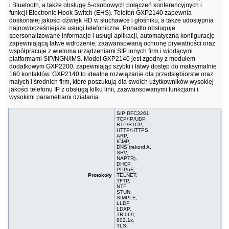
i Bluetooth, a także obsługę 5-osobowych połączeń konferencyjnych i
funkcji Electronic Hook Switch (EHS). Telefon GXP2140 zapewnia
doskonałej jakości dźwięk HD w słuchawce i głośniku, a także udostępnia
najnowocześniejsze usługi telefoniczne. Ponadto obsługuje
spersonalizowane informacje i usługi aplikacji, automatyczną konfigurację
zapewniającą łatwe wdrożenie, zaawansowaną ochronę prywatności oraz
współpracuje z wieloma urządzeniami SIP innych firm i wiodącymi
platformami SIP/NGN/IMS. Model GXP2140 jest zgodny z modułem
dodatkowym GXP2200, zapewniając szybki i łatwy dostęp do maksymalnie
160 kontaktów. GXP2140 to idealne rozwiązanie dla przedsiębiorstw oraz
małych i średnich firm, które poszukują dla swoich użytkowników wysokiej
jakości telefonu IP z obsługą kilku linii, zaawansowanymi funkcjami i
wysokimi parametrami działania.
SIP RFC3261,
TCP/IP
/
UDP
,
RTP/RTCP,
HTTP/HTTPS,
ARP
,
ICMP
,
DNS
(rekord A,
SRV,
NAPTR),
DHCP
,
PPPoE
,
Protokoły
TELNET
,
TFTP
,
NTP,
STUN
,
SIMPLE,
LLDP,
LDAP,
TR-069,
802.1x
,
TLS,