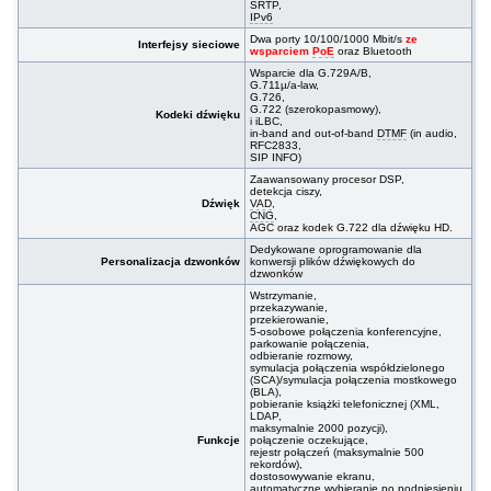
SRTP,
IPv6
Dwa porty 10/100/1000 Mbit/s
ze
Interfejsy sieciowe
wsparciem
PoE
oraz Bluetooth
Wsparcie dla G.729A/B,
G.711µ/a-law,
G.726,
G.722 (szerokopasmowy),
Kodeki dźwięku
i iLBC,
in-band and out-of-band
DTMF
(in audio,
RFC2833,
SIP INFO)
Zaawansowany procesor DSP,
detekcja ciszy,
Dźwięk
VAD
,
CNG
,
AGC oraz kodek G.722 dla dźwięku HD.
Dedykowane oprogramowanie dla
Personalizacja dzwonków
konwersji plików dźwiękowych do
dzwonków
Wstrzymanie,
przekazywanie,
przekierowanie,
5-osobowe połączenia konferencyjne,
parkowanie połączenia,
odbieranie rozmowy,
symulacja połączenia współdzielonego
(SCA)/symulacja połączenia mostkowego
(BLA),
pobieranie książki telefonicznej (XML,
LDAP,
maksymalnie 2000 pozycji),
Funkcje
połączenie oczekujące,
rejestr połączeń (maksymalnie 500
rekordów),
dostosowywanie ekranu,
automatyczne wybieranie po podniesieniu