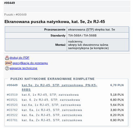
#00449
Puszki
›
#00449
Ekranowana puszka natynkowa, kat. 5e, 2x RJ-45
Przeznaczenie
ekranowana (
STP
) skrętka kat. 5e
Standardy
TIA-568A i TIA-568B
naścienny,
Montaż
wkręty lub dwustronna taśma
samoprzylepna (w komplecie)
drukuj do PDF
specyfikacja do przetargu
wsparcie techniczne
PUSZKI NATYNKOWE EKRANOWANE KOMPLETNE
#00449
kat.5e, 2x RJ-45, STP, zatrzaskowa, PN-K5-
6,70 PLN
88BS
#03519
kat.6, 1x RJ-45, STP, zatrzaskowa
5,18 PLN
#03521
kat. 6, 2x RJ-45, STP, zatrzaskowa
6,80 PLN
#03520
kat.6a, 1x RJ-45, STP, zatrzaskowa
5,64 PLN
#03762
kat. 6a, 1x RJ-45, STP, zatrzaskowa
3,80 PLN
#03522
kat. 6a, 2x RJ-45, STP, zatrzaskowa
8,20 PLN
#03761
kat. 6a, 2x RJ-45, STP, zatrzaskowa
6,90 PLN