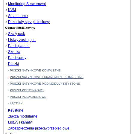
Monitoring Serwerowni
KVM
Smart home
Pozostały sprzęt sieciowy
Osprzęt instalacyjny
Szafy rack
Listwy zasilające
Patch panele
Skrętka
Patchcordy
Puszki
PUSZKI NATYNKOWE KOMPLETNE
PUSZKI NATYNKOWE EKRANOWANE KOMPLETNE
PUSZKI NATYNKOWE POD MODUŁY KEYSTONE
PUSZKI PODTYNKOWE
PUSZKI POŁĄCZENIOWE
ŁĄCZNIKI
Keystone
Złącza modularne
Listwy i kanały
Zabezpieczenia przeciwprzepięciowe