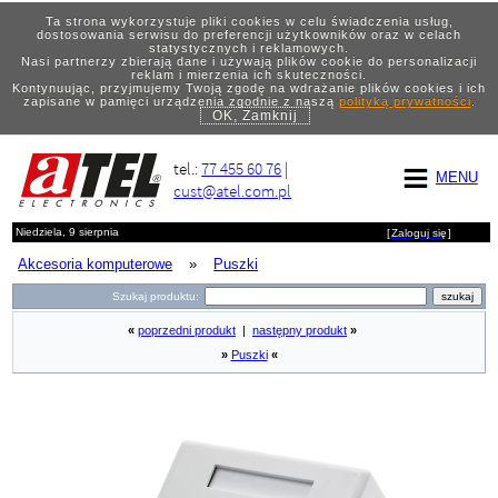
Ta strona wykorzystuje pliki cookies w celu świadczenia usług,
dostosowania serwisu do preferencji użytkowników oraz w celach
statystycznych i reklamowych.
Nasi partnerzy zbierają dane i używają plików cookie do personalizacji
reklam i mierzenia ich skuteczności.
Kontynuując, przyjmujemy Twoją zgodę na wdrażanie plików cookies i ich
zapisane w pamięci urządzenia zgodnie z naszą
polityką prywatności
.
OK, Zamknij
tel.:
77 455 60 76
|
MENU
cust@atel.com.pl
Niedziela, 9 sierpnia
[
Zaloguj się
]
Akcesoria komputerowe
»
Puszki
Szukaj produktu:
«
poprzedni produkt
|
następny produkt
»
»
Puszki
«