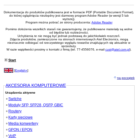
Dokumentacja do produktów publikowana jest w formacie PDF (Portable Document Format),
do której oglądnięcia niezbędny jest darmowy program Adobe Reader (w wersji 5 lub
wyższej).
Program można pobrać ze strony producenta:
Adobe Reader
Pomimo dołożenia wszelkich starań nie gwarantujemy, że publikowane materiały są wolne
od błędów lub rozbieżności.
Uchybienia te nie mogą być jednak podstawą do jakichkolwiek roszczeń.
Zdjęcia produktów, zamieszczone na stronach internetowych Atel Electronics, mogą
nieznacznie odbiegać od rzeczywistego wyglądu towarów znajdujących się aktualnie w
sprzedaży.
W razie wątpliwości prosimy o kontakt z firmą (tel. 77-4556076, e-mail
cust@atel.com.pl
).
Start
[
English»
]
na początek
AKCESORIA KOMPUTEROWE
Urządzenia aktywne
Switche
Moduły SFP, SFP28, QSFP, GBIC
Routery
Karty sieciowe
Media konwertery
GPON / EPON
VoIP