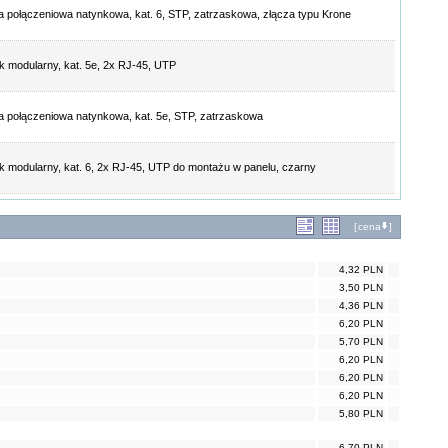
 połączeniowa natynkowa, kat. 6, STP, zatrzaskowa, złącza typu Krone
k modularny, kat. 5e, 2x RJ-45, UTP
 połączeniowa natynkowa, kat. 5e, STP, zatrzaskowa
k modularny, kat. 6, 2x RJ-45, UTP do montażu w panelu, czarny
[
cena
]
4,32 PLN
3,50 PLN
4,36 PLN
6,20 PLN
5,70 PLN
6,20 PLN
6,20 PLN
6,20 PLN
5,80 PLN
6,70 PLN