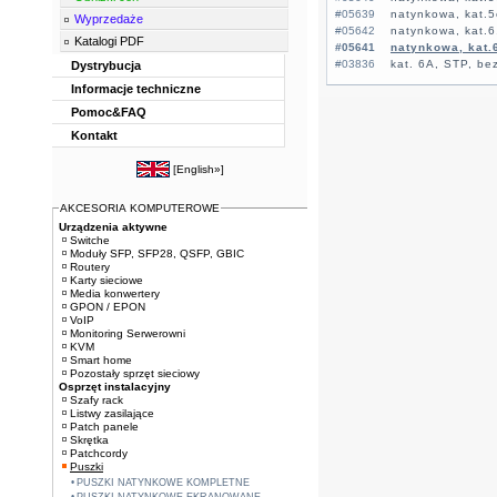
#05639
natynkowa, kat.5
Wyprzedaże
#05642
natynkowa, kat.6
Katalogi PDF
#05641
natynkowa, kat.
#03836
kat. 6A, STP, be
Dystrybucja
Informacje techniczne
Pomoc&FAQ
Kontakt
[
English»
]
AKCESORIA KOMPUTEROWE
Urządzenia aktywne
Switche
Moduły SFP, SFP28, QSFP, GBIC
Routery
Karty sieciowe
Media konwertery
GPON / EPON
VoIP
Monitoring Serwerowni
KVM
Smart home
Pozostały sprzęt sieciowy
Osprzęt instalacyjny
Szafy rack
Listwy zasilające
Patch panele
Skrętka
Patchcordy
Puszki
PUSZKI NATYNKOWE KOMPLETNE