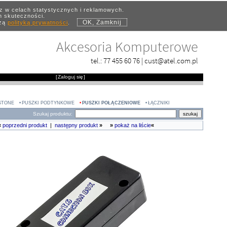
az w celach statystycznych i reklamowych.
ch skuteczności.
OK, Zamknij
szą
polityką prywatności
.
Akcesoria Komputerowe
tel.:
77 455 60 76
|
cust@atel.com.pl
[
Zaloguj się
]
STONE
PUSZKI PODTYNKOWE
PUSZKI POŁĄCZENIOWE
ŁĄCZNIKI
Szukaj produktu:
«
poprzedni produkt
|
następny produkt
»
»
pokaż na liście
«