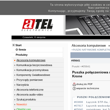
Ta strona wykorzystuje pliki cookies w c
Nasi partnerzy 
Kontynuując, przyjmujemy Twoją zgodę na 
Czwartek, 6 sierpnia
Start
Akcesoria komputerowe
»
O firmie
PUSZKI NATYNKOWE KOMPLETN
Produkty
Akcesoria komputerowe
#05641
Komunikacja bezprzewodowa
Puszki
›
#05641
Komunikacja przemysłowa
Puszka połączeniowa n
Komponenty światłowodowe
Krone
Przyrządy pomiarowe
drukuj do PDF
Narzędzia
wsparcie techniczne
Akcesoria telefoniczne
Akcesoria audio-video
PUSZKI POŁĄCZENIOW
Szukaj produktu
#03898
Łącznik STP-6a, 
Nowości
#07817
Łącznik wodoodp
Obniżki cen
#05640
natynkowa, kat.5