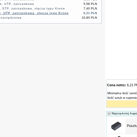
e, UTP, zatrzaskowa
5,58 PLN
, STP, zatrzaskowa, złącza typu Krone
7,40 PLN
6, UTP, zatrzaskowa, złącza typu Krone
6,21 PLN
znarzędziowa
10,80 PLN
Cena netto:
6,21 
Minimalna ilość zamó
Ilość sztuk w najmni
Najczęściej kup
Puszka