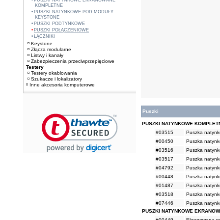
PUSZKI NATYNKOWE EKRANOWANE
KOMPLETNE
PUSZKI NATYNKOWE POD MODUŁY
KEYSTONE
PUSZKI PODTYNKOWE
PUSZKI POŁĄCZENIOWE
ŁĄCZNIKI
Keystone
Złącza modularne
Listwy i kanały
Zabezpieczenia przeciwprzepięciowe
Testery
Testery okablowania
Szukacze i lokalizatory
Inne akcesoria komputerowe
Puszki
PUSZKI NATYNKOWE KOMPLET
#03515
Puszka natynko
#00450
Puszka natynko
#03516
Puszka natynko
#03517
Puszka natynko
#04792
Puszka natynko
#00448
Puszka natynko
#01487
Puszka natynko
#03518
Puszka natynko
#07446
Puszka natynko
PUSZKI NATYNKOWE EKRANOW
#00449
Ekranowana pu