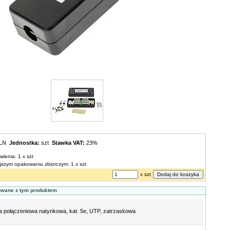
PLN
Jednostka:
szt
Stawka VAT:
23%
wienia: 1 x szt
ejszym opakowaniu zbiorczym: 1 x szt
x szt
owane z tym produktem
 połączeniowa natynkowa, kat. 5e, UTP, zatrzaskowa