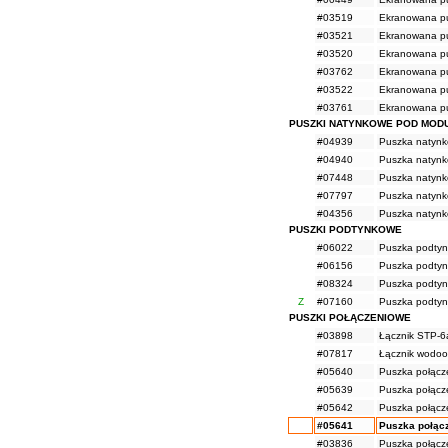
#03519
Ekranowana pu
#03521
Ekranowana pu
#03520
Ekranowana pu
#03762
Ekranowana pu
#03522
Ekranowana pu
#03761
Ekranowana pu
PUSZKI NATYNKOWE POD MOD
#04939
Puszka natynk
#04940
Puszka natynk
#07448
Puszka natynk
#07797
Puszka natynk
#04356
Puszka natynk
PUSZKI PODTYNKOWE
#06022
Puszka podtyn
#06156
Puszka podtyn
#08324
Puszka podtyn
Z
#07160
Puszka podtyn
PUSZKI POŁĄCZENIOWE
#03898
Łącznik STP-6
#07817
Łącznik wodoo
#05640
Puszka połącz
#05639
Puszka połącz
#05642
Puszka połącze
#05641
Puszka połącz
#03836
Puszka połącz