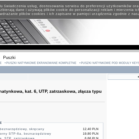
elu świadczenia usług, dostosowania serwisu do preferencji użytkowników or
zbierają dane i używają plików cookie do personalizacji reklam i mierzenia i
wdrażanie plików cookies i ich zapisane w pamięci urządzenia zgodnie z na
Puszki
E
PUSZKI NATYNKOWE EKRANOWANE KOMPLETNE
PUSZKI NATYNKOWE POD MODUŁY KEY
atynkowa, kat. 6, UTP, zatrzaskowa, złącza typu
E
beznarzędziowy, skręcany
12,40 PLN
orny STP-6a, beznarzędziowy
19,80 PLN
e, STP, zatrzaskowa
6,66 PLN