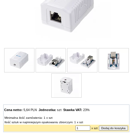
Cena netto:
5,64 PLN
Jednostka:
szt
Stawka VAT:
23%
Minimalna ilość zamówienia: 1 x szt
Ilość sztuk w najmniejszym opakowaniu zbiorczym: 1 x szt
x szt