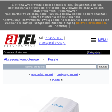
Ta strona wykorzystuje pliki cookies w celu świadczenia usług,
dostosowania serwisu do preferencji użytkowników oraz w celach
statystycznych i reklamowych.
Nasi partnerzy zbierają dane i używają plików cookie do personalizacji
reklam i mierzenia ich skuteczności.
Kontynuując, przyjmujemy Twoją zgodę na wdrażanie plików cookies i ich
zapisane w pamięci urządzenia zgodnie z naszą
polityką prywatności
.
OK, Zamknij
tel.:
77 455 60 76
|
MENU
cust@atel.com.pl
Czwartek, 6 sierpnia
[
Zaloguj się
]
Akcesoria komputerowe
»
Puszki
Szukaj produktu:
«
poprzedni produkt
|
następny produkt
»
»
Puszki
«