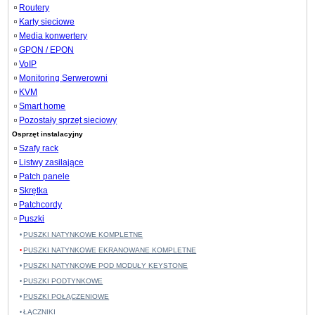
Routery
Karty sieciowe
Media konwertery
GPON / EPON
VoIP
Monitoring Serwerowni
KVM
Smart home
Pozostały sprzęt sieciowy
Osprzęt instalacyjny
Szafy rack
Listwy zasilające
Patch panele
Skrętka
Patchcordy
Puszki
PUSZKI NATYNKOWE KOMPLETNE
PUSZKI NATYNKOWE EKRANOWANE KOMPLETNE
PUSZKI NATYNKOWE POD MODUŁY KEYSTONE
PUSZKI PODTYNKOWE
PUSZKI POŁĄCZENIOWE
ŁĄCZNIKI