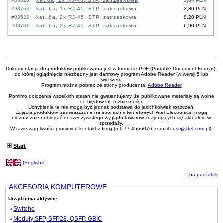
#03520
kat.6a, 1x RJ-45, STP, zatrzaskowa
5,64 PLN
#03762
kat. 6a, 1x RJ-45, STP, zatrzaskowa
3,80 PLN
#03522
kat. 6a, 2x RJ-45, STP, zatrzaskowa
8,20 PLN
#03761
kat. 6a, 2x RJ-45, STP, zatrzaskowa
6,90 PLN
Dokumentacja do produktów publikowana jest w formacie PDF (Portable Document Format),
do której oglądnięcia niezbędny jest darmowy program Adobe Reader (w wersji 5 lub
wyższej).
Program można pobrać ze strony producenta:
Adobe Reader
Pomimo dołożenia wszelkich starań nie gwarantujemy, że publikowane materiały są wolne
od błędów lub rozbieżności.
Uchybienia te nie mogą być jednak podstawą do jakichkolwiek roszczeń.
Zdjęcia produktów, zamieszczone na stronach internetowych Atel Electronics, mogą
nieznacznie odbiegać od rzeczywistego wyglądu towarów znajdujących się aktualnie w
sprzedaży.
W razie wątpliwości prosimy o kontakt z firmą (tel. 77-4556076, e-mail
cust@atel.com.pl
).
Start
[
English»
]
na początek
AKCESORIA KOMPUTEROWE
Urządzenia aktywne
Switche
Moduły SFP, SFP28, QSFP, GBIC