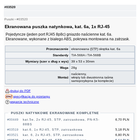
#03520
Puszki
›
#03520
Ekranowana puszka natynkowa, kat. 6a, 1x RJ-45
Pojedyncze (jeden port RJ45 8p8c) gniazdo naścienne kat. 6a.
Ekranowane, wykonane z białego ABS, pokrywa montowana na zatrzask.
Przeznaczenie
ekranowana (
STP
) skrętka kat. 6a
Standardy
TIA-568A i TIA-568B
Wymiary (szer x dług x wys)
39 x 53 x 30mm
Waga
28g
naścienny,
Montaż
wkręty lub dwustronna taśma
samoprzylepna (w komplecie)
drukuj do PDF
specyfikacja do przetargu
wsparcie techniczne
PUSZKI NATYNKOWE EKRANOWANE KOMPLETNE
#00449
kat.5e, 2x RJ-45, STP, zatrzaskowa, PN-K5-
6,70 PLN
88BS
#03519
kat.6, 1x RJ-45, STP, zatrzaskowa
5,18 PLN
#03521
kat. 6, 2x RJ-45, STP, zatrzaskowa
6,80 PLN