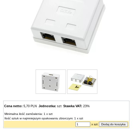
Cena netto:
5,70 PLN
Jednostka:
szt
Stawka VAT:
23%
Minimalna ilość zamówienia: 1 x szt
Ilość sztuk w najmniejszym opakowaniu zbiorczym: 1 x szt
x szt