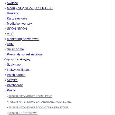
Switche
Moduły SFP, SFP28, QSFP, GBIC
Routery
Karty sieciowe
Media konwertery
GPON / EPON
VoIP
Monitoring Serwerowni
KVM
Smart home
Pozostały sprzęt sieciowy
Osprzęt instalacyjny
Szafy rack
Listwy zasilające
Patch panele
Skrętka
Patchcordy
Puszki
PUSZKI NATYNKOWE KOMPLETNE
PUSZKI NATYNKOWE EKRANOWANE KOMPLETNE
PUSZKI NATYNKOWE POD MODUŁY KEYSTONE
PUSZKI PODTYNKOWE