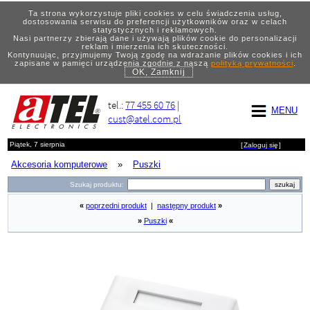
Ta strona wykorzystuje pliki cookies w celu świadczenia usług,
dostosowania serwisu do preferencji użytkowników oraz w celach
statystycznych i reklamowych.
Nasi partnerzy zbierają dane i używają plików cookie do personalizacji
reklam i mierzenia ich skuteczności.
Kontynuując, przyjmujemy Twoją zgodę na wdrażanie plików cookies i ich
zapisane w pamięci urządzenia zgodnie z naszą
polityką prywatności
.
OK, Zamknij
tel.:
77 455 60 76
|
MENU
cust@atel.com.pl
Piątek, 7 sierpnia
[
Zaloguj się
]
Akcesoria komputerowe
»
Puszki
Szukaj produktu:
«
poprzedni produkt
|
następny produkt
»
»
Puszki
«