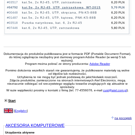
#03517
kat.5e, 2x RJ-45, UTP, zatrzaskowa
6,20 PLN
#04792
kat.5e, 2x RJ-45, UTP, zatrzaskowa, WT-2015
5,70 PLN
#00448
kat.5e, 2x RJ-45, UTP, skręcana, PN-K5-88B
6,20 PLN
#01487
kat.5e, 2x RJ-45, UTP, kątowa, PNK-K5-88B
6,20 PLN
#03518
Puszka natynkowa, kat. 6, 2x RJ-45
6,20 PLN
#07446
kat.6, 2x RJ-45, UTP, zatrzaskowa
5,80 PLN
Dokumentacja do produktów publikowana jest w formacie PDF (Portable Document Format),
do której oglądnięcia niezbędny jest darmowy program Adobe Reader (w wersji 5 lub
wyższej).
Program można pobrać ze strony producenta:
Adobe Reader
Pomimo dołożenia wszelkich starań nie gwarantujemy, że publikowane materiały są wolne
od błędów lub rozbieżności.
Uchybienia te nie mogą być jednak podstawą do jakichkolwiek roszczeń.
Zdjęcia produktów, zamieszczone na stronach internetowych Atel Electronics, mogą
nieznacznie odbiegać od rzeczywistego wyglądu towarów znajdujących się aktualnie w
sprzedaży.
W razie wątpliwości prosimy o kontakt z firmą (tel. 77-4556076, e-mail
cust@atel.com.pl
).
Start
[
English»
]
na początek
AKCESORIA KOMPUTEROWE
Urządzenia aktywne