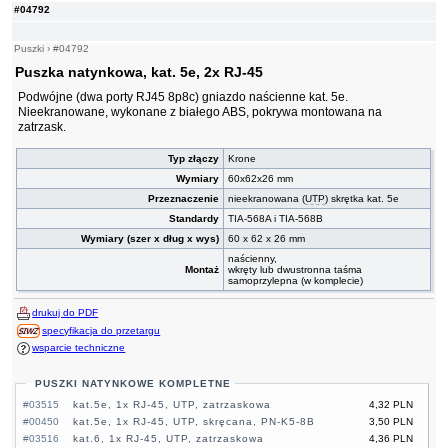
#04792
Puszki
›
#04792
Puszka natynkowa, kat. 5e, 2x RJ-45
Podwójne (dwa porty RJ45 8p8c) gniazdo naścienne kat. 5e.
Nieekranowane, wykonane z białego ABS, pokrywa montowana na
zatrzask.
Typ złączy
Krone
Wymiary
60x62x26 mm
Przeznaczenie
nieekranowana (
UTP
) skrętka kat. 5e
Standardy
TIA-568A i TIA-568B
Wymiary (szer x dług x wys)
60 x 62 x 26 mm
naścienny,
Montaż
wkręty lub dwustronna taśma
samoprzylepna (w komplecie)
drukuj do PDF
specyfikacja do przetargu
wsparcie techniczne
PUSZKI NATYNKOWE KOMPLETNE
#03515
kat.5e, 1x RJ-45, UTP, zatrzaskowa
4,32 PLN
#00450
kat.5e, 1x RJ-45, UTP, skręcana, PN-K5-8B
3,50 PLN
#03516
kat.6, 1x RJ-45, UTP, zatrzaskowa
4,36 PLN