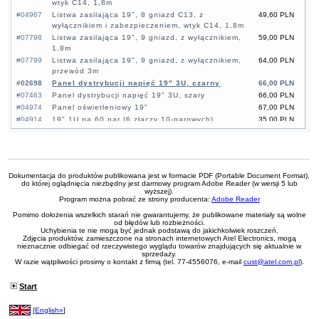
wtyk C14, 1,8m
#04967
Listwa zasilająca 19", 8 gniazd C13, z
49,60 PLN
wyłącznikiem i zabezpieczeniem, wtyk C14, 1,8m
#07798
Listwa zasilająca 19", 9 gniazd, z wyłącznikiem,
59,00 PLN
1,8m
#07799
Listwa zasilająca 19", 9 gniazd, z wyłącznikiem,
64,00 PLN
przewód 3m
#02698
Panel dystrybucji napięć 19" 3U, czarny
66,00 PLN
#07463
Panel dystrybucji napięć 19" 3U, szary
66,00 PLN
#04974
Panel oświetleniowy 19"
67,00 PLN
#04914
19" 1U na 60 par (6 złączy 10-parowych)
35,00 PLN
#07409
19" 3U na 150 par (15 złączy 10-parowych)
61,20 PLN
#03810
19" 3U na 150 par (15 złączy 10-parowych),
54,00 PLN
czarny
#03819
Przepust szczotkowy 1U z półką, czarny
18,00 PLN
Dokumentacja do produktów publikowana jest w formacie PDF (Portable Document Format),
#04790
Przepust szczotkowy 1U, czarny
13,20 PLN
do której oglądnięcia niezbędny jest darmowy program Adobe Reader (w wersji 5 lub
#04357
Przepust szczotkowy 1U, czarny
11,00 PLN
wyższej).
Program można pobrać ze strony producenta:
Adobe Reader
#02676
Belki rackowe 24U 19", para
118,00 PLN
Pomimo dołożenia wszelkich starań nie gwarantujemy, że publikowane materiały są wolne
#02677
Belki rackowe 42U 19", para
175,00 PLN
od błędów lub rozbieżności.
#03830
Taśma rzepowa, czarna, 10mm x 5m
3,60 PLN
Uchybienia te nie mogą być jednak podstawą do jakichkolwiek roszczeń.
Zdjęcia produktów, zamieszczone na stronach internetowych Atel Electronics, mogą
#03831
Taśma rzepowa, czerwona, 10mm x 5m
3,60 PLN
nieznacznie odbiegać od rzeczywistego wyglądu towarów znajdujących się aktualnie w
#04973
Taśma rzepowa, niebieska, 10mm x 5m
3,60 PLN
sprzedaży.
W razie wątpliwości prosimy o kontakt z firmą (tel. 77-4556076, e-mail
cust@atel.com.pl
).
#09487
Zestaw montażowy 19" do szafy Rack (TP-Link
21,30 PLN
RackMount Kit-19)
Start
[
English»
]