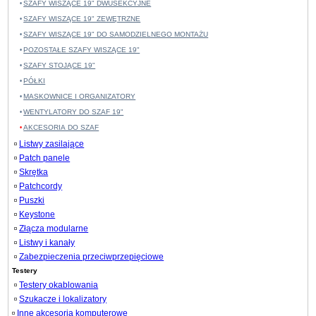
SZAFY WISZĄCE 19" DWUSEKCYJNE
SZAFY WISZĄCE 19" ZEWĘTRZNE
SZAFY WISZĄCE 19" DO SAMODZIELNEGO MONTAŻU
POZOSTAŁE SZAFY WISZĄCE 19"
SZAFY STOJĄCE 19"
PÓŁKI
MASKOWNICE I ORGANIZATORY
WENTYLATORY DO SZAF 19"
AKCESORIA DO SZAF
Listwy zasilające
Patch panele
Skrętka
Patchcordy
Puszki
Keystone
Złącza modularne
Listwy i kanały
Zabezpieczenia przeciwprzepięciowe
Testery
Testery okablowania
Szukacze i lokalizatory
Inne akcesoria komputerowe