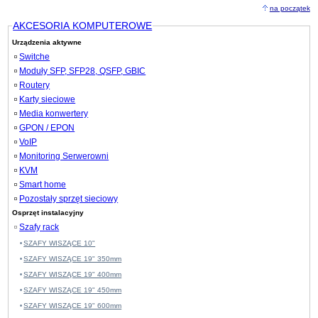
na początek
AKCESORIA KOMPUTEROWE
Urządzenia aktywne
Switche
Moduły SFP, SFP28, QSFP, GBIC
Routery
Karty sieciowe
Media konwertery
GPON / EPON
VoIP
Monitoring Serwerowni
KVM
Smart home
Pozostały sprzęt sieciowy
Osprzęt instalacyjny
Szafy rack
SZAFY WISZĄCE 10"
SZAFY WISZĄCE 19" 350mm
SZAFY WISZĄCE 19" 400mm
SZAFY WISZĄCE 19" 450mm
SZAFY WISZĄCE 19" 600mm