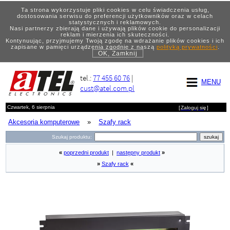
Ta strona wykorzystuje pliki cookies w celu świadczenia usług,
dostosowania serwisu do preferencji użytkowników oraz w celach
statystycznych i reklamowych.
Nasi partnerzy zbierają dane i używają plików cookie do personalizacji
reklam i mierzenia ich skuteczności.
Kontynuując, przyjmujemy Twoją zgodę na wdrażanie plików cookies i ich
zapisane w pamięci urządzenia zgodnie z naszą
polityką prywatności
.
OK, Zamknij
tel.:
77 455 60 76
|
MENU
cust@atel.com.pl
Czwartek, 6 sierpnia
[
Zaloguj się
]
Akcesoria komputerowe
»
Szafy rack
Szukaj produktu:
«
poprzedni produkt
|
następny produkt
»
»
Szafy rack
«