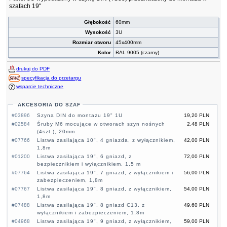
szafach 19"
Głębokość
60mm
Wysokość
3U
Rozmiar otworu
45x400mm
Kolor
RAL 9005 (czarny)
drukuj do PDF
specyfikacja do przetargu
wsparcie techniczne
AKCESORIA DO SZAF
#03896
Szyna DIN do montażu 19" 1U
19,20 PLN
#02584
Śruby M6 mocujące w otworach szyn nośnych
2,48 PLN
(4szt.), 20mm
#07766
Listwa zasilająca 10", 4 gniazda, z wyłącznikiem,
42,00 PLN
1,8m
#01200
Listwa zasilająca 19", 6 gniazd, z
72,00 PLN
bezpiecznikiem i wyłącznikiem, 1,5 m
#07764
Listwa zasilająca 19", 7 gniazd, z wyłącznikiem i
56,00 PLN
zabezpieczeniem, 1,8m
#07767
Listwa zasilająca 19", 8 gniazd, z wyłącznikiem,
54,00 PLN
1,8m
#07488
Listwa zasilająca 19", 8 gniazd C13, z
49,60 PLN
wyłącznikiem i zabezpieczeniem, 1,8m
#04968
Listwa zasilająca 19", 9 gniazd, z wyłącznikiem,
59,00 PLN